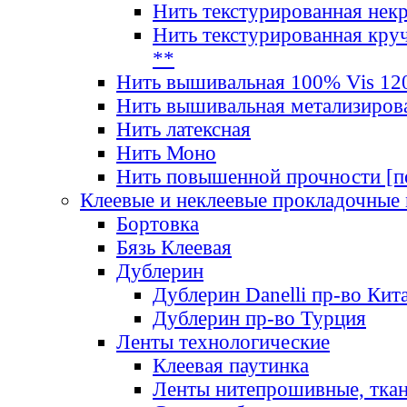
Нить текстурированная нек
Нить текстурированная круч
**
Нить вышивальная 100% Vis 120
Нить вышивальная метализиров
Нить латексная
Нить Моно
Нить повышенной прочности [под
Клеевые и неклеевые прокладочные
Бортовка
Бязь Клеевая
Дублерин
Дублерин Danelli пр-во Кит
Дублерин пр-во Турция
Ленты технологические
Клеевая паутинка
Ленты нитепрошивные, ткан