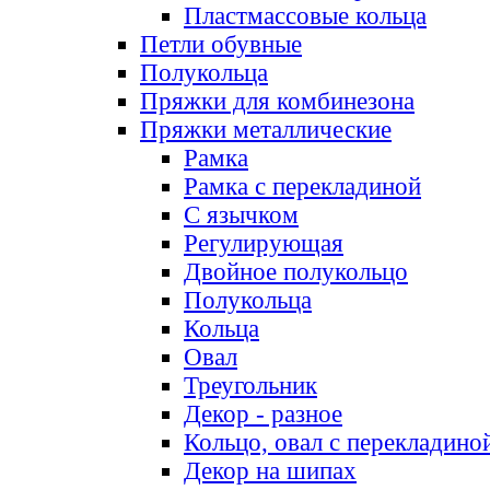
Пластмассовые кольца
Петли обувные
Полукольца
Пряжки для комбинезона
Пряжки металлические
Рамка
Рамка с перекладиной
С язычком
Регулирующая
Двойное полукольцо
Полукольца
Кольца
Овал
Треугольник
Декор - разное
Кольцо, овал с перекладино
Декор на шипах