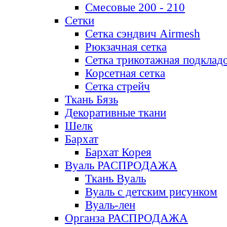
Смесовые 200 - 210
Сетки
Сетка сэндвич Airmesh
Рюкзачная сетка
Сетка трикотажная подклад
Корсетная сетка
Сетка стрейч
Ткань Бязь
Декоративные ткани
Шелк
Бархат
Бархат Корея
Вуаль РАСПРОДАЖА
Ткань Вуаль
Вуаль с детским рисунком
Вуаль-лен
Органза РАСПРОДАЖА