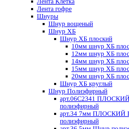
Лента Клетка
Лента гофре
Шнуры
Шнур вощеный
Шнур ХБ
Шнур ХБ плоский
10мм шнур ХБ пло
12мм шнур ХБ пло
14мм шнур ХБ пло
15мм шнур ХБ пло
20мм шнур ХБ пло
Шнур ХБ круглый
Шнур Полиэфирный
арт.06С2341 ПЛОСКИ
полиэфирный
арт.34 7мм ПЛОСКИЙ
полиэфирный
арт.36 5мм Шнур поли