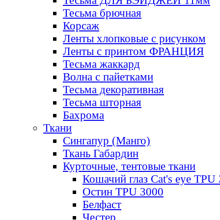
Тесьма ДЛЯ БЭЙДЖЕЙ 11мм
Тесьма брючная
Корсаж
Ленты хлопковые с рисунком
Ленты с принтом ФРАНЦИЯ
Тесьма жаккард
Волна с пайетками
Тесьма декоративная
Тесьма шторная
Бахрома
Ткани
Сингапур (Манго)
Ткань Габардин
Курточные, тентовые ткани
Кошачий глаз Cat's eye TPU
Остин TPU 3000
Белфаст
Честер