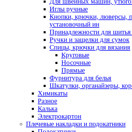
Для швейных машин, утюго
Иглы ручные
Кнопки, крючки, люверсы, 
установочный ин
Принадлежности для шитья 
Ручки и защелки для сумок
Спицы, крючки для вязания
Круговые
Носочные
Прямые
Фурнитура для белья
Шкатулки, органайзеры, кор
Химикаты
Разное
Калька
Электрокартон
Плечевые накладки и подокатники
Подокатники