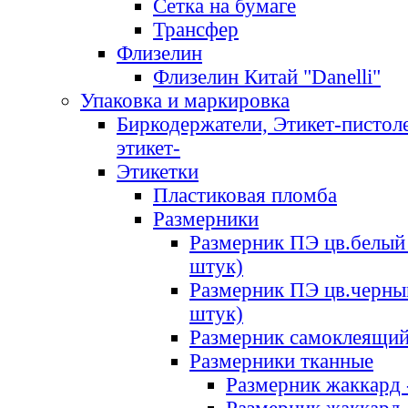
Сетка на бумаге
Трансфер
Флизелин
Флизелин Китай "Danelli"
Упаковка и маркировка
Биркодержатели, Этикет-пистоле
этикет-
Этикетки
Пластиковая пломба
Размерники
Размерник ПЭ цв.белый 
штук)
Размерник ПЭ цв.черны
штук)
Размерник самоклеящи
Размерники тканные
Размерник жаккард 