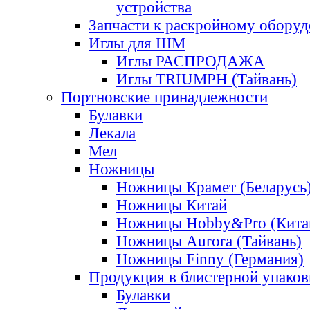
устройства
Запчасти к раскройному обору
Иглы для ШМ
Иглы РАСПРОДАЖА
Иглы TRIUMPH (Тайвань)
Портновские принадлежности
Булавки
Лекала
Мел
Ножницы
Ножницы Крамет (Беларусь
Ножницы Китай
Ножницы Hobby&Pro (Кита
Ножницы Aurora (Тайвань)
Ножницы Finny (Германия)
Продукция в блистерной упаков
Булавки