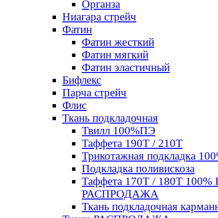
Органза
Ниагара стрейч
Фатин
Фатин жесткий
Фатин мягкий
Фатин элаcтичный
Бифлекс
Парча стрейч
Флис
Ткань подкладочная
Твилл 100%ПЭ
Таффета 190Т / 210Т
Трикотажная подкладка 10
Подкладка поливискоза
Таффета 170Т / 180Т 100%
РАСПРОДАЖА
Ткань подкладочная карман