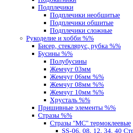
Подплечики
Подплечики необшитые
Подплечики обшитые
Подплечики сложные
Рукоделие и хобби %%
Бисер, стеклярус, рубка %%
Бусины %%
Полубусины
Жемчуг 03мм
Жемчуг 06мм %%
Жемчуг 08мм %%
Жемчуг 10мм %%
Хрусталь %%
Пришивные элементы %%
Стразы %%
Стразы "MС" термоклеевые
SS-06, 08, 12, 34, 40 С