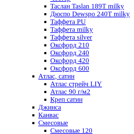
Таслан Taslan 189T milky
Дюспо Dewspo 240T milky
Таффета PU
Таффета milky
Таффета silver
Оксфорд 210
Оксфорд 240
Оксфорд 420
Оксфорд 600
Атлас, сатин
Атлас стрейч LIY
Атлас 90 г/м2
Креп сатин
Джинса
Канвас
Смесовые
Смесовые 120