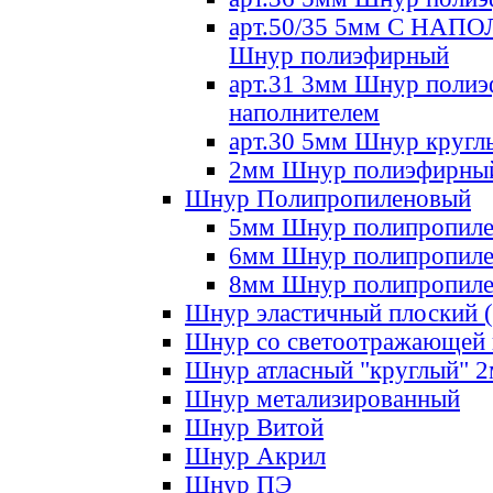
арт.50/35 5мм С НА
Шнур полиэфирный
арт.31 3мм Шнур полиэ
наполнителем
арт.30 5мм Шнур кругл
2мм Шнур полиэфирны
Шнур Полипропиленовый
5мм Шнур полипропил
6мм Шнур полипропил
8мм Шнур полипропил
Шнур эластичный плоский 
Шнур со светоотражающей
Шнур атласный "круглый" 
Шнур метализированный
Шнур Витой
Шнур Акрил
Шнур ПЭ