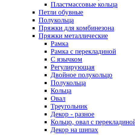
Пластмассовые кольца
Петли обувные
Полукольца
Пряжки для комбинезона
Пряжки металлические
Рамка
Рамка с перекладиной
С язычком
Регулирующая
Двойное полукольцо
Полукольца
Кольца
Овал
Треугольник
Декор - разное
Кольцо, овал с перекладино
Декор на шипах