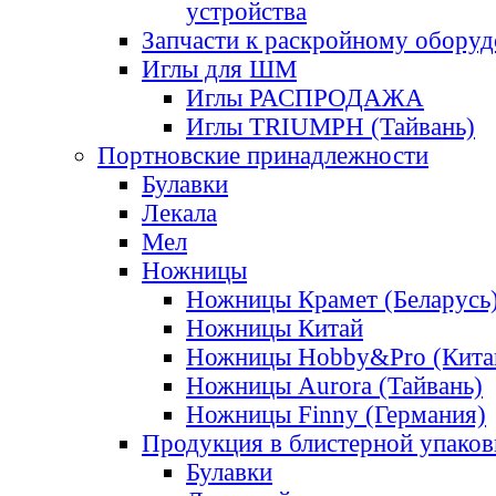
устройства
Запчасти к раскройному обору
Иглы для ШМ
Иглы РАСПРОДАЖА
Иглы TRIUMPH (Тайвань)
Портновские принадлежности
Булавки
Лекала
Мел
Ножницы
Ножницы Крамет (Беларусь
Ножницы Китай
Ножницы Hobby&Pro (Кита
Ножницы Aurora (Тайвань)
Ножницы Finny (Германия)
Продукция в блистерной упаков
Булавки