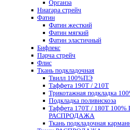
Органза
Ниагара стрейч
Фатин
Фатин жесткий
Фатин мягкий
Фатин элаcтичный
Бифлекс
Парча стрейч
Флис
Ткань подкладочная
Твилл 100%ПЭ
Таффета 190Т / 210Т
Трикотажная подкладка 10
Подкладка поливискоза
Таффета 170Т / 180Т 100%
РАСПРОДАЖА
Ткань подкладочная карман