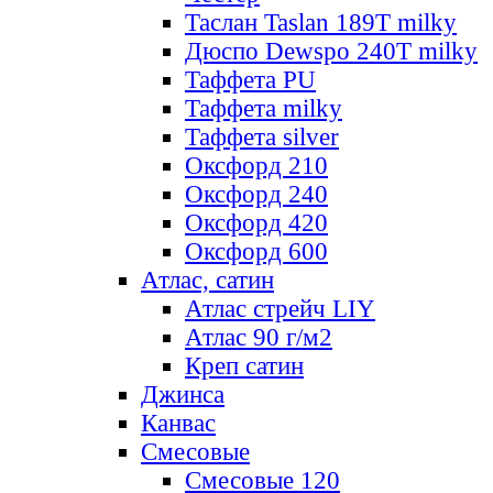
Таслан Taslan 189T milky
Дюспо Dewspo 240T milky
Таффета PU
Таффета milky
Таффета silver
Оксфорд 210
Оксфорд 240
Оксфорд 420
Оксфорд 600
Атлас, сатин
Атлас стрейч LIY
Атлас 90 г/м2
Креп сатин
Джинса
Канвас
Смесовые
Смесовые 120