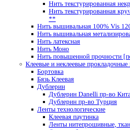
Нить текстурированная нек
Нить текстурированная круч
**
Нить вышивальная 100% Vis 120
Нить вышивальная метализиров
Нить латексная
Нить Моно
Нить повышенной прочности [под
Клеевые и неклеевые прокладочные
Бортовка
Бязь Клеевая
Дублерин
Дублерин Danelli пр-во Кит
Дублерин пр-во Турция
Ленты технологические
Клеевая паутинка
Ленты нитепрошивные, ткан