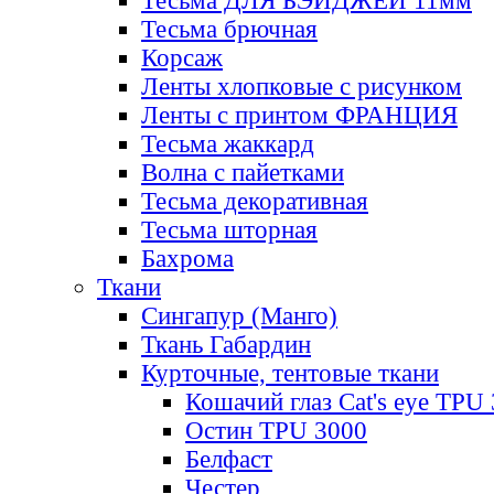
Тесьма ДЛЯ БЭЙДЖЕЙ 11мм
Тесьма брючная
Корсаж
Ленты хлопковые с рисунком
Ленты с принтом ФРАНЦИЯ
Тесьма жаккард
Волна с пайетками
Тесьма декоративная
Тесьма шторная
Бахрома
Ткани
Сингапур (Манго)
Ткань Габардин
Курточные, тентовые ткани
Кошачий глаз Cat's eye TPU
Остин TPU 3000
Белфаст
Честер