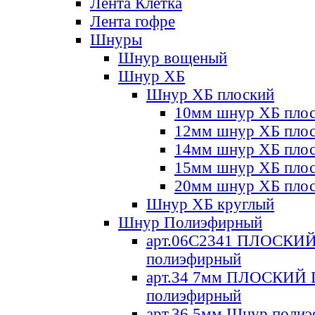
Лента Клетка
Лента гофре
Шнуры
Шнур вощеный
Шнур ХБ
Шнур ХБ плоский
10мм шнур ХБ пло
12мм шнур ХБ пло
14мм шнур ХБ пло
15мм шнур ХБ пло
20мм шнур ХБ пло
Шнур ХБ круглый
Шнур Полиэфирный
арт.06С2341 ПЛОСКИ
полиэфирный
арт.34 7мм ПЛОСКИЙ
полиэфирный
арт.36 5мм Шнур поли