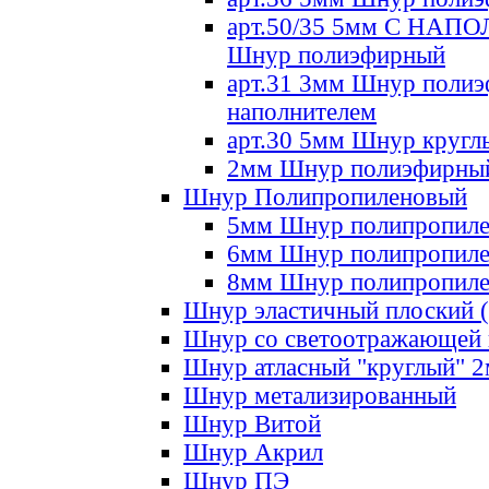
арт.50/35 5мм С НА
Шнур полиэфирный
арт.31 3мм Шнур полиэ
наполнителем
арт.30 5мм Шнур кругл
2мм Шнур полиэфирны
Шнур Полипропиленовый
5мм Шнур полипропил
6мм Шнур полипропил
8мм Шнур полипропил
Шнур эластичный плоский 
Шнур со светоотражающей
Шнур атласный "круглый" 
Шнур метализированный
Шнур Витой
Шнур Акрил
Шнур ПЭ