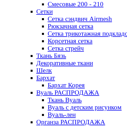
Смесовые 200 - 210
Сетки
Сетка сэндвич Airmesh
Рюкзачная сетка
Сетка трикотажная подклад
Корсетная сетка
Сетка стрейч
Ткань Бязь
Декоративные ткани
Шелк
Бархат
Бархат Корея
Вуаль РАСПРОДАЖА
Ткань Вуаль
Вуаль с детским рисунком
Вуаль-лен
Органза РАСПРОДАЖА