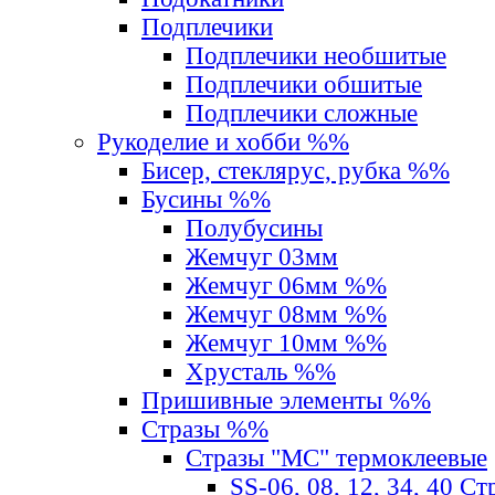
Подплечики
Подплечики необшитые
Подплечики обшитые
Подплечики сложные
Рукоделие и хобби %%
Бисер, стеклярус, рубка %%
Бусины %%
Полубусины
Жемчуг 03мм
Жемчуг 06мм %%
Жемчуг 08мм %%
Жемчуг 10мм %%
Хрусталь %%
Пришивные элементы %%
Стразы %%
Стразы "MС" термоклеевые
SS-06, 08, 12, 34, 40 С