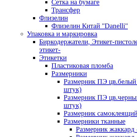
Сетка на бумаге
Трансфер
Флизелин
Флизелин Китай "Danelli"
Упаковка и маркировка
Биркодержатели, Этикет-пистоле
этикет-
Этикетки
Пластиковая пломба
Размерники
Размерник ПЭ цв.белый 
штук)
Размерник ПЭ цв.черны
штук)
Размерник самоклеящи
Размерники тканные
Размерник жаккард 