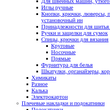
Для швейных машин, утюго
Иглы ручные
Кнопки, крючки, люверсы, 
установочный ин
Принадлежности для шитья 
Ручки и защелки для сумок
Спицы, крючки для вязания
Круговые
Носочные
Прямые
Фурнитура для белья
Шкатулки, органайзеры, кор
Химикаты
Разное
Калька
Электрокартон
Плечевые накладки и подокатники
Подокатники