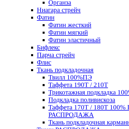
Органза
Ниагара стрейч
Фатин
Фатин жесткий
Фатин мягкий
Фатин элаcтичный
Бифлекс
Парча стрейч
Флис
Ткань подкладочная
Твилл 100%ПЭ
Таффета 190Т / 210Т
Трикотажная подкладка 10
Подкладка поливискоза
Таффета 170Т / 180Т 100%
РАСПРОДАЖА
Ткань подкладочная карман