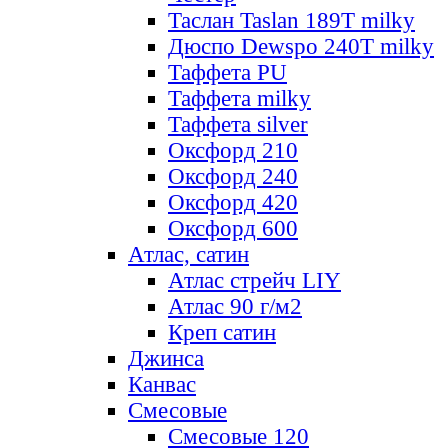
Таслан Taslan 189T milky
Дюспо Dewspo 240T milky
Таффета PU
Таффета milky
Таффета silver
Оксфорд 210
Оксфорд 240
Оксфорд 420
Оксфорд 600
Атлас, сатин
Атлас стрейч LIY
Атлас 90 г/м2
Креп сатин
Джинса
Канвас
Смесовые
Смесовые 120