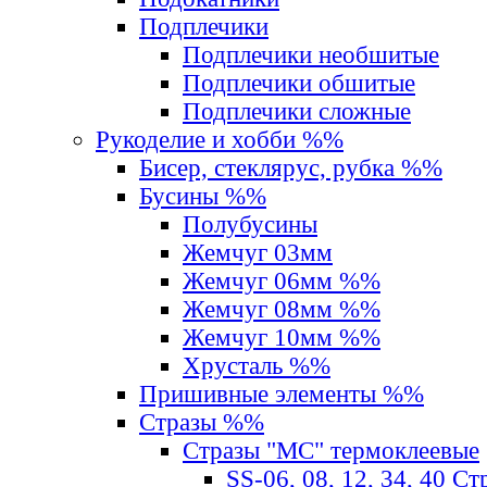
Подплечики
Подплечики необшитые
Подплечики обшитые
Подплечики сложные
Рукоделие и хобби %%
Бисер, стеклярус, рубка %%
Бусины %%
Полубусины
Жемчуг 03мм
Жемчуг 06мм %%
Жемчуг 08мм %%
Жемчуг 10мм %%
Хрусталь %%
Пришивные элементы %%
Стразы %%
Стразы "MС" термоклеевые
SS-06, 08, 12, 34, 40 С