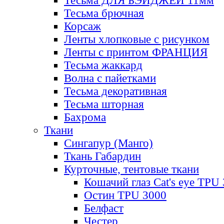
Тесьма ДЛЯ БЭЙДЖЕЙ 11мм
Тесьма брючная
Корсаж
Ленты хлопковые с рисунком
Ленты с принтом ФРАНЦИЯ
Тесьма жаккард
Волна с пайетками
Тесьма декоративная
Тесьма шторная
Бахрома
Ткани
Сингапур (Манго)
Ткань Габардин
Курточные, тентовые ткани
Кошачий глаз Cat's eye TPU
Остин TPU 3000
Белфаст
Честер