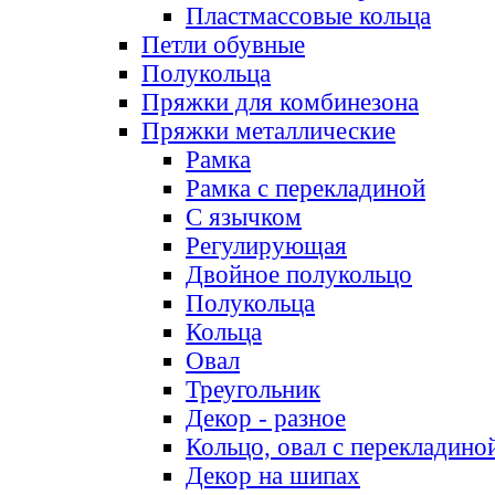
Пластмассовые кольца
Петли обувные
Полукольца
Пряжки для комбинезона
Пряжки металлические
Рамка
Рамка с перекладиной
С язычком
Регулирующая
Двойное полукольцо
Полукольца
Кольца
Овал
Треугольник
Декор - разное
Кольцо, овал с перекладино
Декор на шипах