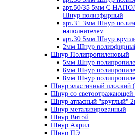
арт.50/35 5мм С НА
Шнур полиэфирный
арт.31 3мм Шнур полиэ
наполнителем
арт.30 5мм Шнур кругл
2мм Шнур полиэфирны
Шнур Полипропиленовый
5мм Шнур полипропил
6мм Шнур полипропил
8мм Шнур полипропил
Шнур эластичный плоский 
Шнур со светоотражающей
Шнур атласный "круглый" 
Шнур метализированный
Шнур Витой
Шнур Акрил
Шнур ПЭ