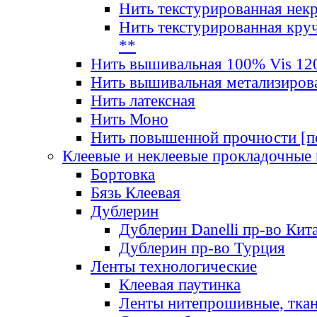
Нить текстурированная нек
Нить текстурированная круч
**
Нить вышивальная 100% Vis 120
Нить вышивальная метализиров
Нить латексная
Нить Моно
Нить повышенной прочности [под
Клеевые и неклеевые прокладочные
Бортовка
Бязь Клеевая
Дублерин
Дублерин Danelli пр-во Кит
Дублерин пр-во Турция
Ленты технологические
Клеевая паутинка
Ленты нитепрошивные, ткан