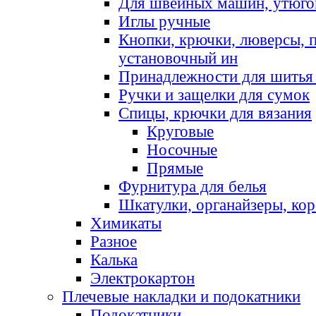
Для швейных машин, утюго
Иглы ручные
Кнопки, крючки, люверсы, 
установочный ин
Принадлежности для шитья 
Ручки и защелки для сумок
Спицы, крючки для вязания
Круговые
Носочные
Прямые
Фурнитура для белья
Шкатулки, органайзеры, кор
Химикаты
Разное
Калька
Электрокартон
Плечевые накладки и подокатники
Подокатники