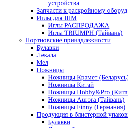
устройства
Запчасти к раскройному обору
Иглы для ШМ
Иглы РАСПРОДАЖА
Иглы TRIUMPH (Тайвань)
Портновские принадлежности
Булавки
Лекала
Мел
Ножницы
Ножницы Крамет (Беларусь
Ножницы Китай
Ножницы Hobby&Pro (Кита
Ножницы Aurora (Тайвань)
Ножницы Finny (Германия)
Продукция в блистерной упаков
Булавки