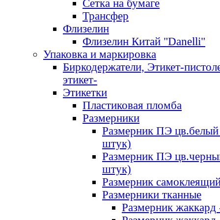
Сетка на бумаге
Трансфер
Флизелин
Флизелин Китай "Danelli"
Упаковка и маркировка
Биркодержатели, Этикет-пистоле
этикет-
Этикетки
Пластиковая пломба
Размерники
Размерник ПЭ цв.белый 
штук)
Размерник ПЭ цв.черны
штук)
Размерник самоклеящи
Размерники тканные
Размерник жаккард 