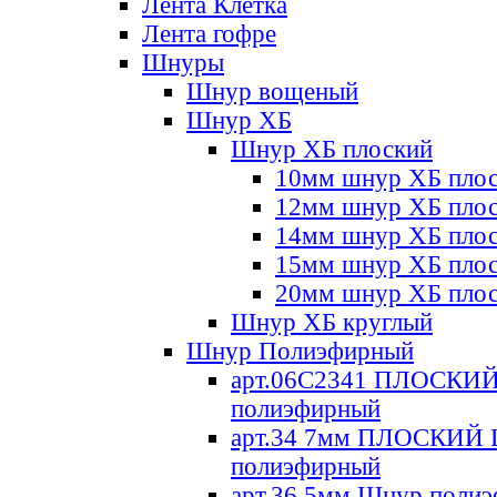
Лента Клетка
Лента гофре
Шнуры
Шнур вощеный
Шнур ХБ
Шнур ХБ плоский
10мм шнур ХБ пло
12мм шнур ХБ пло
14мм шнур ХБ пло
15мм шнур ХБ пло
20мм шнур ХБ пло
Шнур ХБ круглый
Шнур Полиэфирный
арт.06С2341 ПЛОСКИ
полиэфирный
арт.34 7мм ПЛОСКИЙ
полиэфирный
арт.36 5мм Шнур поли