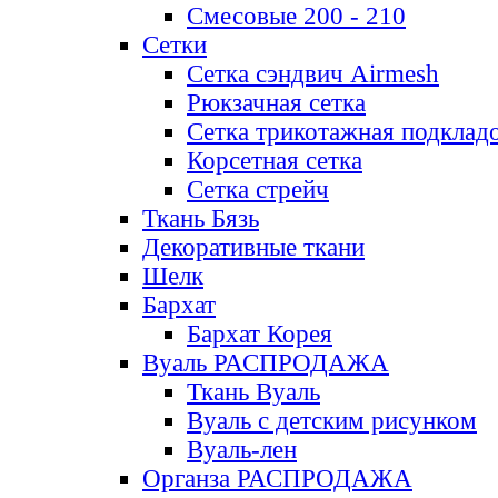
Смесовые 200 - 210
Сетки
Сетка сэндвич Airmesh
Рюкзачная сетка
Сетка трикотажная подклад
Корсетная сетка
Сетка стрейч
Ткань Бязь
Декоративные ткани
Шелк
Бархат
Бархат Корея
Вуаль РАСПРОДАЖА
Ткань Вуаль
Вуаль с детским рисунком
Вуаль-лен
Органза РАСПРОДАЖА