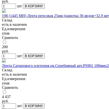
руб.
шт
В КОРЗИНУ
198 (1445 МН) Лента репсовая 25мм (намотка 36 ярдов=32.9 ме
Склад
есть в наличии
Ед.измерения:
упак
Сравнить
200
руб.
шт
В КОРЗИНУ
Лента Сатинового плетения цв.Серебряный арт.РS901 100ммх
Склад
есть в наличии
Ед.измерения:
упак
Сравнить
4 437
руб.
шт
В КОРЗИНУ