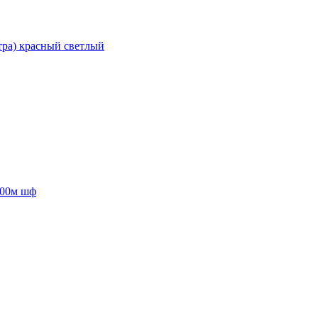
тра) красный светлый
200м шф