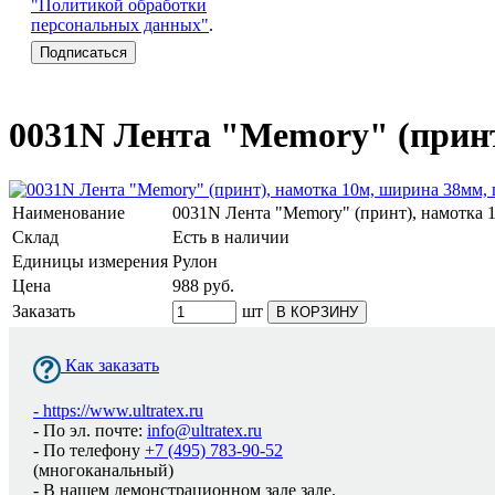
"Политикой обработки
персональных данных"
.
0031N Лента "Memory" (принт
Наименование
0031N Лента "Memory" (принт), намотка 
Склад
Есть в наличии
Единицы измерения
Рулон
Цена
988
руб.
Заказать
шт
В КОРЗИНУ
Как заказать
-
https://www.ultratex.ru
- По эл. почте:
info@ultratex.ru
- По телефону
+7 (495) 783-90-52
(многоканальный)
- В нашем демонстрационном зале зале.