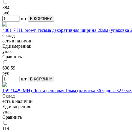
384
руб.
шт
В КОРЗИНУ
4381-7-HL brown тесьма декоративная ширина 20мм (упаковка 2
Склад
есть в наличии
Ед.измерения:
упак
Сравнить
698,59
руб.
шт
В КОРЗИНУ
159 (1429 МН) Лента репсовая 15мм (намотка 36 ярдов=32.9 ме
Склад
есть в наличии
Ед.измерения:
упак
Сравнить
119