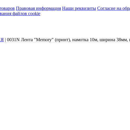
товаров
Правовая информация
Наши реквизиты
Согласие на об
вания файлов cookie
ИЯ
|
0031N Лента "Memory" (принт), намотка 10м, ширина 38мм, 