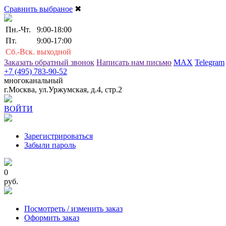
Сравнить выбраное
✖
Пн.-Чт.
9:00-18:00
Пт.
9:00-17:00
Сб.-Вск.
выходной
Заказать обратный звонок
Написать нам письмо
MAX
Telegram
+7 (495) 783-90-52
многоканальный
г.Москва, ул.Уржумская, д.4, стр.2
ВОЙТИ
Зарегистрироваться
Забыли пароль
0
руб.
Посмотреть / изменить заказ
Оформить заказ