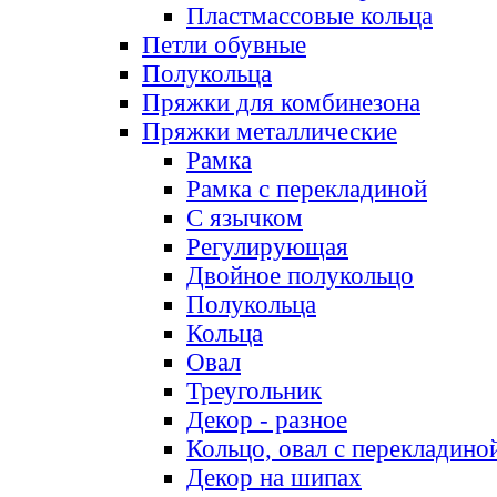
Пластмассовые кольца
Петли обувные
Полукольца
Пряжки для комбинезона
Пряжки металлические
Рамка
Рамка с перекладиной
С язычком
Регулирующая
Двойное полукольцо
Полукольца
Кольца
Овал
Треугольник
Декор - разное
Кольцо, овал с перекладино
Декор на шипах