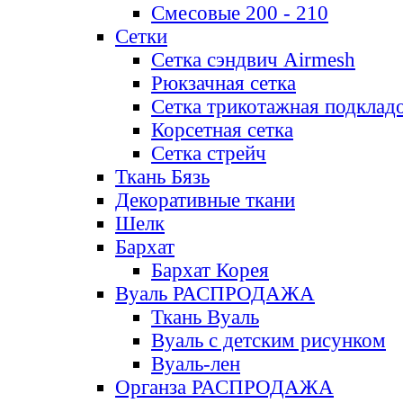
Смесовые 200 - 210
Сетки
Сетка сэндвич Airmesh
Рюкзачная сетка
Сетка трикотажная подклад
Корсетная сетка
Сетка стрейч
Ткань Бязь
Декоративные ткани
Шелк
Бархат
Бархат Корея
Вуаль РАСПРОДАЖА
Ткань Вуаль
Вуаль с детским рисунком
Вуаль-лен
Органза РАСПРОДАЖА