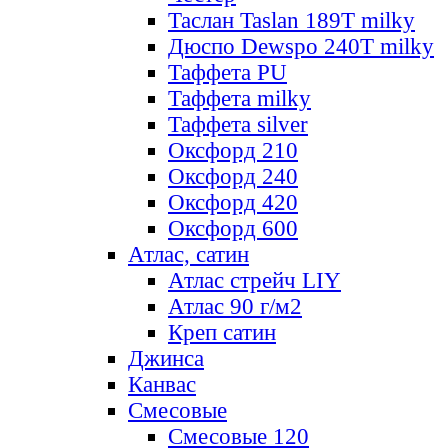
Таслан Taslan 189T milky
Дюспо Dewspo 240T milky
Таффета PU
Таффета milky
Таффета silver
Оксфорд 210
Оксфорд 240
Оксфорд 420
Оксфорд 600
Атлас, сатин
Атлас стрейч LIY
Атлас 90 г/м2
Креп сатин
Джинса
Канвас
Смесовые
Смесовые 120