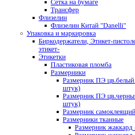
Сетка на бумаге
Трансфер
Флизелин
Флизелин Китай "Danelli"
Упаковка и маркировка
Биркодержатели, Этикет-пистоле
этикет-
Этикетки
Пластиковая пломба
Размерники
Размерник ПЭ цв.белый 
штук)
Размерник ПЭ цв.черны
штук)
Размерник самоклеящи
Размерники тканные
Размерник жаккард 