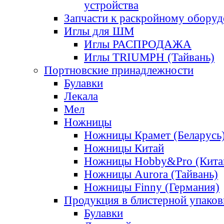
устройства
Запчасти к раскройному обору
Иглы для ШМ
Иглы РАСПРОДАЖА
Иглы TRIUMPH (Тайвань)
Портновские принадлежности
Булавки
Лекала
Мел
Ножницы
Ножницы Крамет (Беларусь
Ножницы Китай
Ножницы Hobby&Pro (Кита
Ножницы Aurora (Тайвань)
Ножницы Finny (Германия)
Продукция в блистерной упаков
Булавки