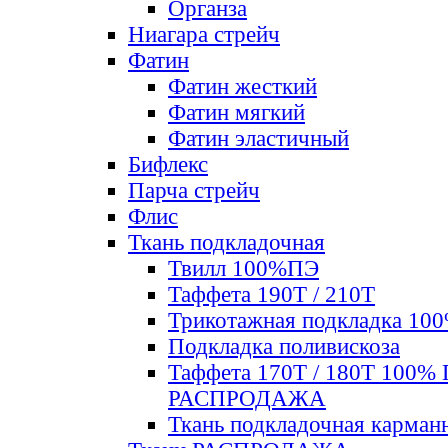
Органза
Ниагара стрейч
Фатин
Фатин жесткий
Фатин мягкий
Фатин элаcтичный
Бифлекс
Парча стрейч
Флис
Ткань подкладочная
Твилл 100%ПЭ
Таффета 190Т / 210Т
Трикотажная подкладка 10
Подкладка поливискоза
Таффета 170Т / 180Т 100%
РАСПРОДАЖА
Ткань подкладочная карман