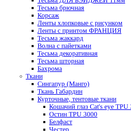
Тесьма ДЛЯ БЭЙДЖЕЙ 11мм
Тесьма брючная
Корсаж
Ленты хлопковые с рисунком
Ленты с принтом ФРАНЦИЯ
Тесьма жаккард
Волна с пайетками
Тесьма декоративная
Тесьма шторная
Бахрома
Ткани
Сингапур (Манго)
Ткань Габардин
Курточные, тентовые ткани
Кошачий глаз Cat's eye TPU
Остин TPU 3000
Белфаст
Честер