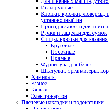
Для швейных машин, утюго
Иглы ручные
Кнопки, крючки, люверсы, 
установочный ин
Принадлежности для шитья 
Ручки и защелки для сумок
Спицы, крючки для вязания
Круговые
Носочные
Прямые
Фурнитура для белья
Шкатулки, органайзеры, кор
Химикаты
Разное
Калька
Электрокартон
Плечевые накладки и подокатники
Подокатники