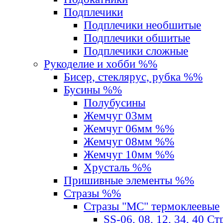
Подплечики
Подплечики необшитые
Подплечики обшитые
Подплечики сложные
Рукоделие и хобби %%
Бисер, стеклярус, рубка %%
Бусины %%
Полубусины
Жемчуг 03мм
Жемчуг 06мм %%
Жемчуг 08мм %%
Жемчуг 10мм %%
Хрусталь %%
Пришивные элементы %%
Стразы %%
Стразы "MС" термоклеевые
SS-06, 08, 12, 34, 40 С