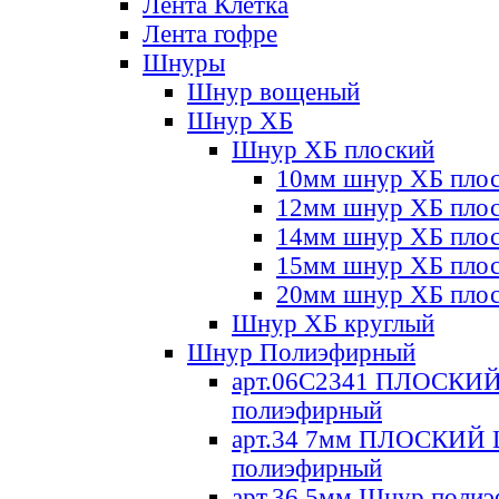
Лента Клетка
Лента гофре
Шнуры
Шнур вощеный
Шнур ХБ
Шнур ХБ плоский
10мм шнур ХБ пло
12мм шнур ХБ пло
14мм шнур ХБ пло
15мм шнур ХБ пло
20мм шнур ХБ пло
Шнур ХБ круглый
Шнур Полиэфирный
арт.06С2341 ПЛОСКИ
полиэфирный
арт.34 7мм ПЛОСКИЙ
полиэфирный
арт.36 5мм Шнур поли