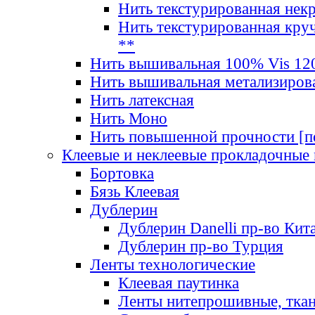
Нить текстурированная нек
Нить текстурированная круч
**
Нить вышивальная 100% Vis 120
Нить вышивальная метализиров
Нить латексная
Нить Моно
Нить повышенной прочности [под
Клеевые и неклеевые прокладочные
Бортовка
Бязь Клеевая
Дублерин
Дублерин Danelli пр-во Кит
Дублерин пр-во Турция
Ленты технологические
Клеевая паутинка
Ленты нитепрошивные, ткан