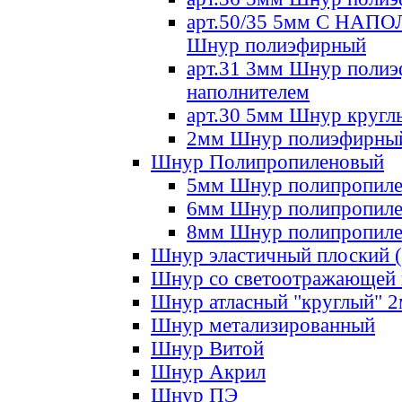
арт.50/35 5мм С НА
Шнур полиэфирный
арт.31 3мм Шнур полиэ
наполнителем
арт.30 5мм Шнур кругл
2мм Шнур полиэфирны
Шнур Полипропиленовый
5мм Шнур полипропил
6мм Шнур полипропил
8мм Шнур полипропил
Шнур эластичный плоский 
Шнур со светоотражающей
Шнур атласный "круглый" 
Шнур метализированный
Шнур Витой
Шнур Акрил
Шнур ПЭ