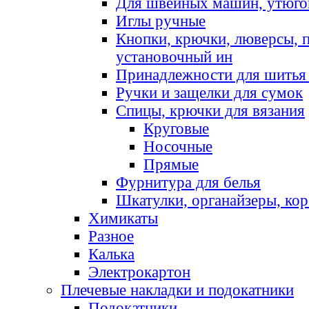
Для швейных машин, утюго
Иглы ручные
Кнопки, крючки, люверсы, 
установочный ин
Принадлежности для шитья 
Ручки и защелки для сумок
Спицы, крючки для вязания
Круговые
Носочные
Прямые
Фурнитура для белья
Шкатулки, органайзеры, кор
Химикаты
Разное
Калька
Электрокартон
Плечевые накладки и подокатники
Подокатники