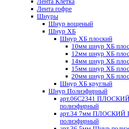
Лента Клетка
Лента гофре
Шнуры
Шнур вощеный
Шнур ХБ
Шнур ХБ плоский
10мм шнур ХБ пло
12мм шнур ХБ пло
14мм шнур ХБ пло
15мм шнур ХБ пло
20мм шнур ХБ пло
Шнур ХБ круглый
Шнур Полиэфирный
арт.06С2341 ПЛОСКИ
полиэфирный
арт.34 7мм ПЛОСКИЙ
полиэфирный
арт.36 5мм Шнур поли