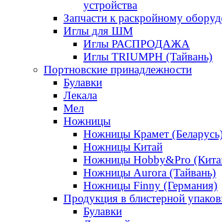
устройства
Запчасти к раскройному обору
Иглы для ШМ
Иглы РАСПРОДАЖА
Иглы TRIUMPH (Тайвань)
Портновские принадлежности
Булавки
Лекала
Мел
Ножницы
Ножницы Крамет (Беларусь
Ножницы Китай
Ножницы Hobby&Pro (Кита
Ножницы Aurora (Тайвань)
Ножницы Finny (Германия)
Продукция в блистерной упаков
Булавки