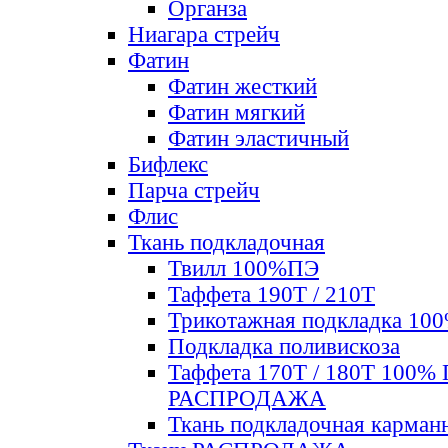
Органза
Ниагара стрейч
Фатин
Фатин жесткий
Фатин мягкий
Фатин элаcтичный
Бифлекс
Парча стрейч
Флис
Ткань подкладочная
Твилл 100%ПЭ
Таффета 190Т / 210Т
Трикотажная подкладка 10
Подкладка поливискоза
Таффета 170Т / 180Т 100%
РАСПРОДАЖА
Ткань подкладочная карман