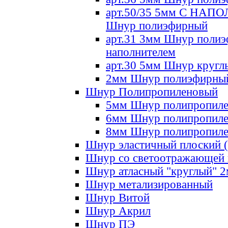
арт.50/35 5мм С НА
Шнур полиэфирный
арт.31 3мм Шнур полиэ
наполнителем
арт.30 5мм Шнур кругл
2мм Шнур полиэфирны
Шнур Полипропиленовый
5мм Шнур полипропил
6мм Шнур полипропил
8мм Шнур полипропил
Шнур эластичный плоский 
Шнур со светоотражающей
Шнур атласный "круглый" 
Шнур метализированный
Шнур Витой
Шнур Акрил
Шнур ПЭ