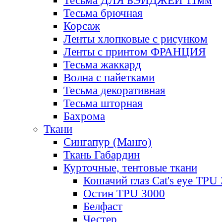
Тесьма ДЛЯ БЭЙДЖЕЙ 11мм
Тесьма брючная
Корсаж
Ленты хлопковые с рисунком
Ленты с принтом ФРАНЦИЯ
Тесьма жаккард
Волна с пайетками
Тесьма декоративная
Тесьма шторная
Бахрома
Ткани
Сингапур (Манго)
Ткань Габардин
Курточные, тентовые ткани
Кошачий глаз Cat's eye TPU
Остин TPU 3000
Белфаст
Честер