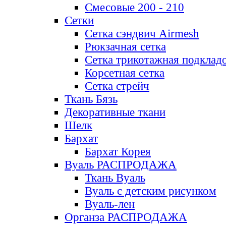
Смесовые 200 - 210
Сетки
Сетка сэндвич Airmesh
Рюкзачная сетка
Сетка трикотажная подклад
Корсетная сетка
Сетка стрейч
Ткань Бязь
Декоративные ткани
Шелк
Бархат
Бархат Корея
Вуаль РАСПРОДАЖА
Ткань Вуаль
Вуаль с детским рисунком
Вуаль-лен
Органза РАСПРОДАЖА