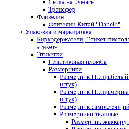
Сетка на бумаге
Трансфер
Флизелин
Флизелин Китай "Danelli"
Упаковка и маркировка
Биркодержатели, Этикет-пистоле
этикет-
Этикетки
Пластиковая пломба
Размерники
Размерник ПЭ цв.белый 
штук)
Размерник ПЭ цв.черны
штук)
Размерник самоклеящи
Размерники тканные
Размерник жаккард 