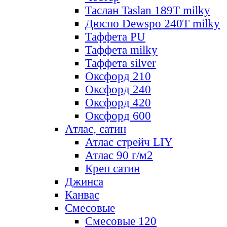
Таслан Taslan 189T milky
Дюспо Dewspo 240T milky
Таффета PU
Таффета milky
Таффета silver
Оксфорд 210
Оксфорд 240
Оксфорд 420
Оксфорд 600
Атлас, сатин
Атлас стрейч LIY
Атлас 90 г/м2
Креп сатин
Джинса
Канвас
Смесовые
Смесовые 120