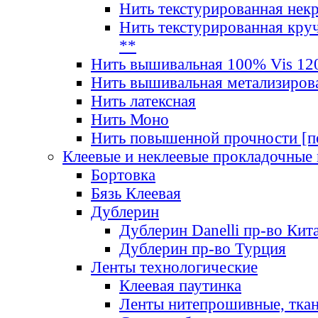
Нить текстурированная нек
Нить текстурированная круч
**
Нить вышивальная 100% Vis 120
Нить вышивальная метализиров
Нить латексная
Нить Моно
Нить повышенной прочности [под
Клеевые и неклеевые прокладочные
Бортовка
Бязь Клеевая
Дублерин
Дублерин Danelli пр-во Кит
Дублерин пр-во Турция
Ленты технологические
Клеевая паутинка
Ленты нитепрошивные, ткан