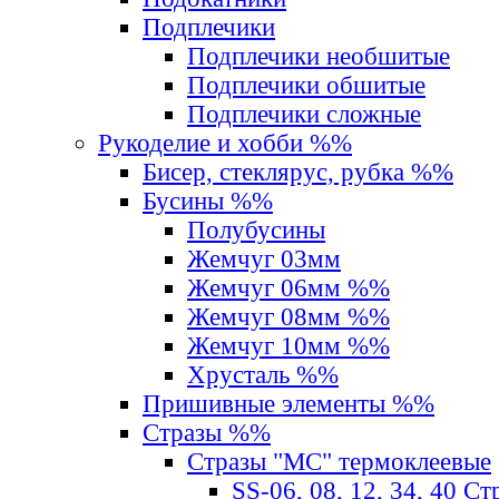
Подплечики
Подплечики необшитые
Подплечики обшитые
Подплечики сложные
Рукоделие и хобби %%
Бисер, стеклярус, рубка %%
Бусины %%
Полубусины
Жемчуг 03мм
Жемчуг 06мм %%
Жемчуг 08мм %%
Жемчуг 10мм %%
Хрусталь %%
Пришивные элементы %%
Стразы %%
Стразы "MС" термоклеевые
SS-06, 08, 12, 34, 40 С