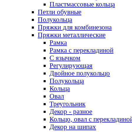
Пластмассовые кольца
Петли обувные
Полукольца
Пряжки для комбинезона
Пряжки металлические
Рамка
Рамка с перекладиной
С язычком
Регулирующая
Двойное полукольцо
Полукольца
Кольца
Овал
Треугольник
Декор - разное
Кольцо, овал с перекладино
Декор на шипах