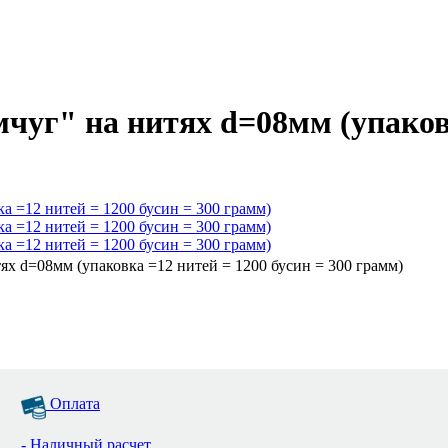
чуг" на нитях d=08мм (упаковк
ях d=08мм (упаковка =12 нитей = 1200 бусин = 300 грамм)
Оплата
- Наличный расчет