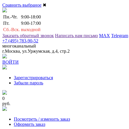
Сравнить выбраное
✖
Пн.-Чт.
9:00-18:00
Пт.
9:00-17:00
Сб.-Вск.
выходной
Заказать обратный звонок
Написать нам письмо
MAX
Telegram
+7 (495) 783-90-52
многоканальный
г.Москва, ул.Уржумская, д.4, стр.2
ВОЙТИ
Зарегистрироваться
Забыли пароль
0
руб.
Посмотреть / изменить заказ
Оформить заказ