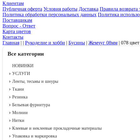
Клиентам
Публичная оферта
Условия работы
Доставка
Правила возврата 
Политика обработки персональных данных
Политика использо
Поставщикам
Вопрос - Ответ
Карта цветов
Контакты
Главная
|
|
Рукоделие и хобби
|
Бусины
|
Жемчуг 08мм
|
078 цвет
Все категории
НОВИНКИ
УСЛУГИ
Ленты, тесьмы и шнуры
Ткани
Резинка
Бельевая фурнитура
Молнии
Нитки
Клеевые и неклеевые прокладочные материалы
Упаковка и маркировка