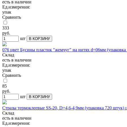
есть в наличии
Ед.измерения:
упак
Сравнить
333
руб.
шт
В КОРЗИНУ
076 цвет Бусины пластик "жемчуг" на нитях d=06мм (упаковка 
Склад
есть в наличии
Ед.измерения:
упак
Сравнить
85
руб.
шт
В КОРЗИНУ
Стразы термоклеевые SS-20, D=4,6-4,9мм (упаковка 720 шту
Склад
есть в наличии
Ед.измерения: