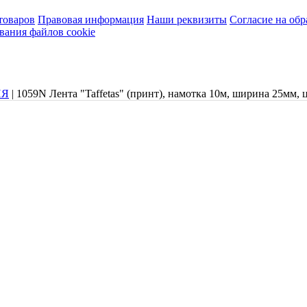
товаров
Правовая информация
Наши реквизиты
Согласие на об
вания файлов cookie
ИЯ
|
1059N Лента "Taffetas" (принт), намотка 10м, ширина 25мм, 