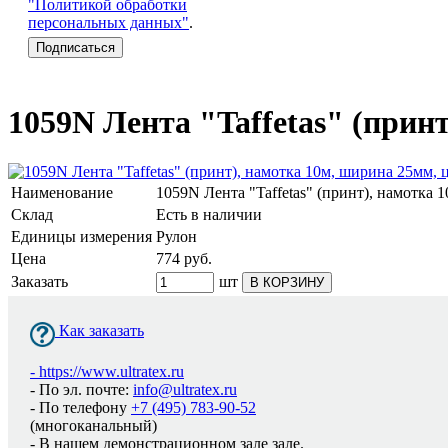
"Политикой обработки
персональных данных"
.
1059N Лента "Taffetas" (прин
Наименование
1059N Лента "Taffetas" (принт), намотка 
Склад
Есть в наличии
Единицы измерения
Рулон
Цена
774
руб.
Заказать
шт
В КОРЗИНУ
Как заказать
-
https://www.ultratex.ru
- По эл. почте:
info@ultratex.ru
- По телефону
+7 (495) 783-90-52
(многоканальный)
- В нашем демонстрационном зале зале.