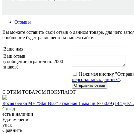
Отзывы
Вы можете оставить свой отзыв о данном товаре, для чего за
сообщение будет размешено на нашем сайте.
Ваше имя
Ваш отзыв
(сообщение ограничено 2000
знаков)
Нажимая кнопку "Отправит
персональных данных"
.
С ЭТИМ ТОВАРОМ ПОКУПАЮТ
Косая бейка МН "Star Bias" атласная 15мм цв.№ 6039 (144 yds/1
Склад
есть в наличии
Ед.измерения:
упак
Сравнить