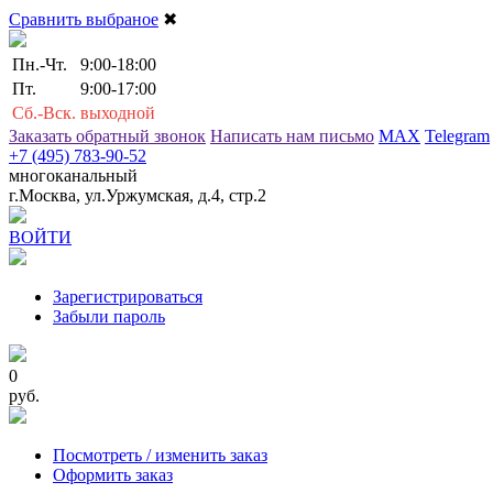
Сравнить выбраное
✖
Пн.-Чт.
9:00-18:00
Пт.
9:00-17:00
Сб.-Вск.
выходной
Заказать обратный звонок
Написать нам письмо
MAX
Telegram
+7 (495) 783-90-52
многоканальный
г.Москва, ул.Уржумская, д.4, стр.2
ВОЙТИ
Зарегистрироваться
Забыли пароль
0
руб.
Посмотреть / изменить заказ
Оформить заказ