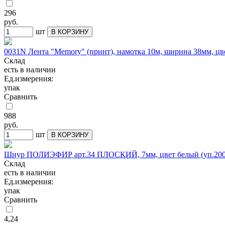
296
руб.
шт
В КОРЗИНУ
0031N Лента "Memory" (принт), намотка 10м, ширина 38мм, цв
Склад
есть в наличии
Ед.измерения:
упак
Сравнить
988
руб.
шт
В КОРЗИНУ
Шнур ПОЛИЭФИР арт.34 ПЛОСКИЙ, 7мм, цвет белый (уп.200
Склад
есть в наличии
Ед.измерения:
упак
Сравнить
4,24