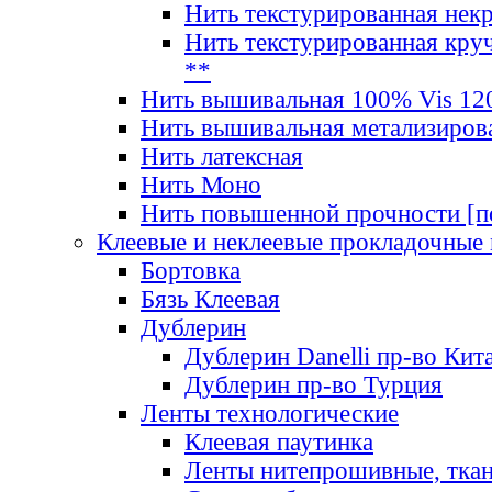
Нить текстурированная нек
Нить текстурированная круч
**
Нить вышивальная 100% Vis 120
Нить вышивальная метализиров
Нить латексная
Нить Моно
Нить повышенной прочности [под
Клеевые и неклеевые прокладочные
Бортовка
Бязь Клеевая
Дублерин
Дублерин Danelli пр-во Кит
Дублерин пр-во Турция
Ленты технологические
Клеевая паутинка
Ленты нитепрошивные, ткан