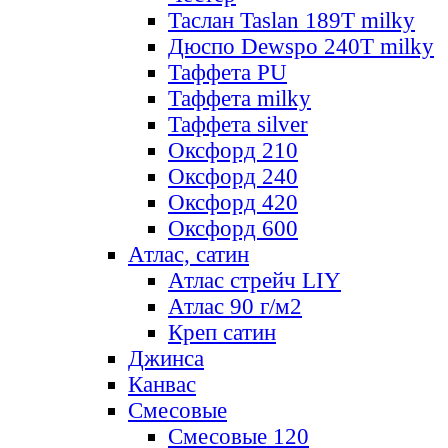
Таслан Taslan 189T milky
Дюспо Dewspo 240T milky
Таффета PU
Таффета milky
Таффета silver
Оксфорд 210
Оксфорд 240
Оксфорд 420
Оксфорд 600
Атлас, сатин
Атлас стрейч LIY
Атлас 90 г/м2
Креп сатин
Джинса
Канвас
Смесовые
Смесовые 120