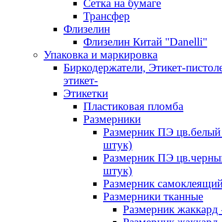
Сетка на бумаге
Трансфер
Флизелин
Флизелин Китай "Danelli"
Упаковка и маркировка
Биркодержатели, Этикет-пистоле
этикет-
Этикетки
Пластиковая пломба
Размерники
Размерник ПЭ цв.белый 
штук)
Размерник ПЭ цв.черны
штук)
Размерник самоклеящи
Размерники тканные
Размерник жаккард 