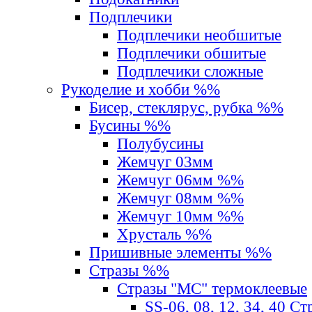
Подплечики
Подплечики необшитые
Подплечики обшитые
Подплечики сложные
Рукоделие и хобби %%
Бисер, стеклярус, рубка %%
Бусины %%
Полубусины
Жемчуг 03мм
Жемчуг 06мм %%
Жемчуг 08мм %%
Жемчуг 10мм %%
Хрусталь %%
Пришивные элементы %%
Стразы %%
Стразы "MС" термоклеевые
SS-06, 08, 12, 34, 40 С