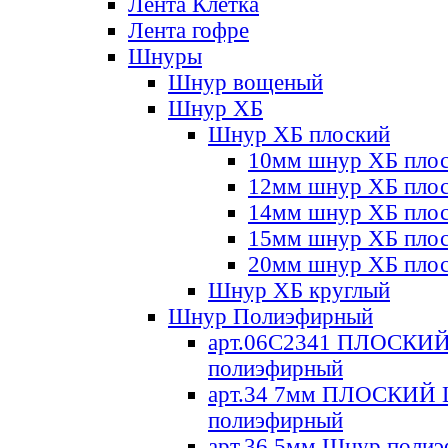
Лента Клетка
Лента гофре
Шнуры
Шнур вощеный
Шнур ХБ
Шнур ХБ плоский
10мм шнур ХБ пло
12мм шнур ХБ пло
14мм шнур ХБ пло
15мм шнур ХБ пло
20мм шнур ХБ пло
Шнур ХБ круглый
Шнур Полиэфирный
арт.06С2341 ПЛОСКИ
полиэфирный
арт.34 7мм ПЛОСКИЙ
полиэфирный
арт.36 5мм Шнур поли