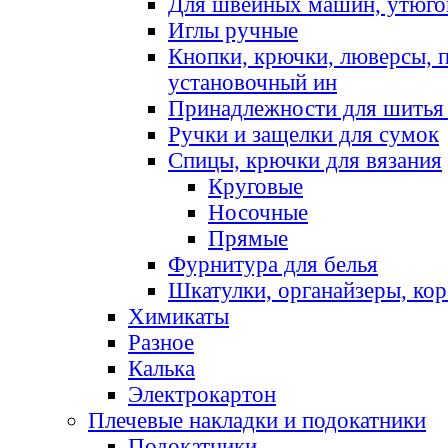
Для швейных машин, утюго
Иглы ручные
Кнопки, крючки, люверсы, 
установочный ин
Принадлежности для шитья 
Ручки и защелки для сумок
Спицы, крючки для вязания
Круговые
Носочные
Прямые
Фурнитура для белья
Шкатулки, органайзеры, кор
Химикаты
Разное
Калька
Электрокартон
Плечевые накладки и подокатники
Подокатники