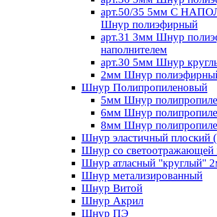
арт.50/35 5мм С НА
Шнур полиэфирный
арт.31 3мм Шнур полиэ
наполнителем
арт.30 5мм Шнур кругл
2мм Шнур полиэфирны
Шнур Полипропиленовый
5мм Шнур полипропил
6мм Шнур полипропил
8мм Шнур полипропил
Шнур эластичный плоский 
Шнур со светоотражающей
Шнур атласный "круглый" 
Шнур метализированный
Шнур Витой
Шнур Акрил
Шнур ПЭ