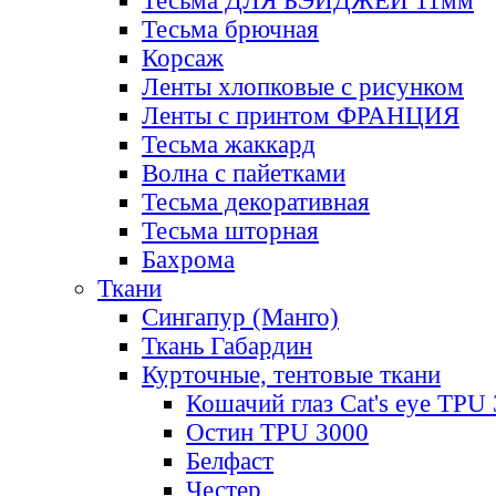
Тесьма ДЛЯ БЭЙДЖЕЙ 11мм
Тесьма брючная
Корсаж
Ленты хлопковые с рисунком
Ленты с принтом ФРАНЦИЯ
Тесьма жаккард
Волна с пайетками
Тесьма декоративная
Тесьма шторная
Бахрома
Ткани
Сингапур (Манго)
Ткань Габардин
Курточные, тентовые ткани
Кошачий глаз Cat's eye TPU
Остин TPU 3000
Белфаст
Честер