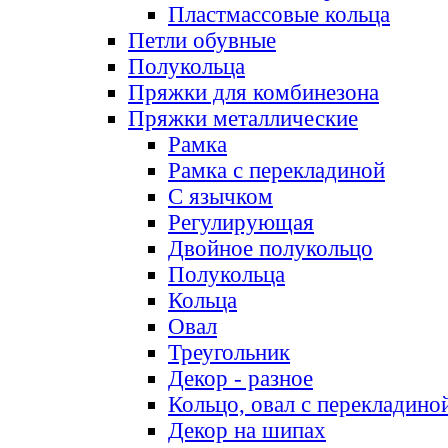
Пластмассовые кольца
Петли обувные
Полукольца
Пряжки для комбинезона
Пряжки металлические
Рамка
Рамка с перекладиной
С язычком
Регулирующая
Двойное полукольцо
Полукольца
Кольца
Овал
Треугольник
Декор - разное
Кольцо, овал с перекладино
Декор на шипах