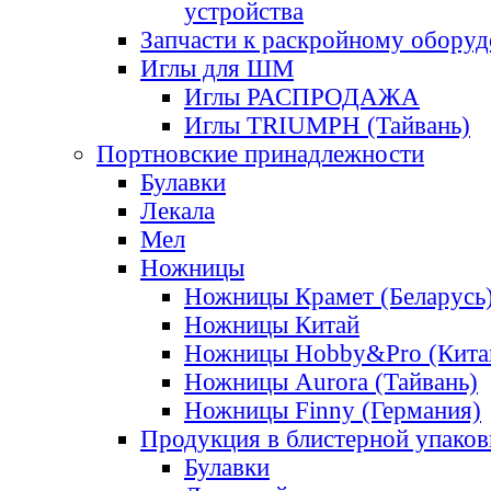
устройства
Запчасти к раскройному обору
Иглы для ШМ
Иглы РАСПРОДАЖА
Иглы TRIUMPH (Тайвань)
Портновские принадлежности
Булавки
Лекала
Мел
Ножницы
Ножницы Крамет (Беларусь
Ножницы Китай
Ножницы Hobby&Pro (Кита
Ножницы Aurora (Тайвань)
Ножницы Finny (Германия)
Продукция в блистерной упаков
Булавки