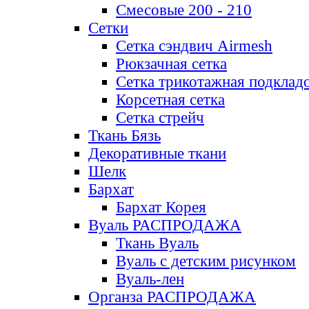
Смесовые 200 - 210
Сетки
Сетка сэндвич Airmesh
Рюкзачная сетка
Сетка трикотажная подклад
Корсетная сетка
Сетка стрейч
Ткань Бязь
Декоративные ткани
Шелк
Бархат
Бархат Корея
Вуаль РАСПРОДАЖА
Ткань Вуаль
Вуаль с детским рисунком
Вуаль-лен
Органза РАСПРОДАЖА