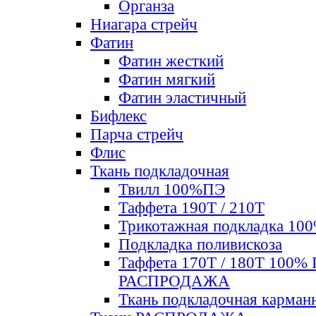
Органза
Ниагара стрейч
Фатин
Фатин жесткий
Фатин мягкий
Фатин элаcтичный
Бифлекс
Парча стрейч
Флис
Ткань подкладочная
Твилл 100%ПЭ
Таффета 190Т / 210Т
Трикотажная подкладка 10
Подкладка поливискоза
Таффета 170Т / 180Т 100%
РАСПРОДАЖА
Ткань подкладочная карман