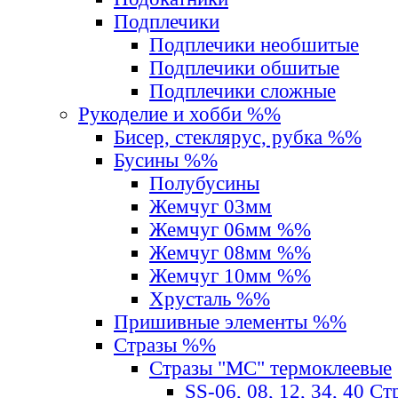
Подплечики
Подплечики необшитые
Подплечики обшитые
Подплечики сложные
Рукоделие и хобби %%
Бисер, стеклярус, рубка %%
Бусины %%
Полубусины
Жемчуг 03мм
Жемчуг 06мм %%
Жемчуг 08мм %%
Жемчуг 10мм %%
Хрусталь %%
Пришивные элементы %%
Стразы %%
Стразы "MС" термоклеевые
SS-06, 08, 12, 34, 40 С