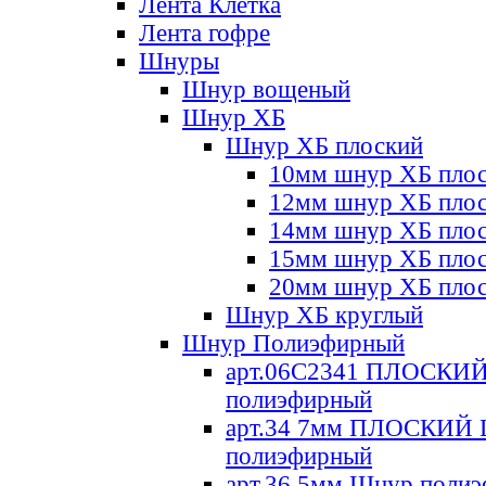
Лента Клетка
Лента гофре
Шнуры
Шнур вощеный
Шнур ХБ
Шнур ХБ плоский
10мм шнур ХБ пло
12мм шнур ХБ пло
14мм шнур ХБ пло
15мм шнур ХБ пло
20мм шнур ХБ пло
Шнур ХБ круглый
Шнур Полиэфирный
арт.06С2341 ПЛОСКИ
полиэфирный
арт.34 7мм ПЛОСКИЙ
полиэфирный
арт.36 5мм Шнур поли