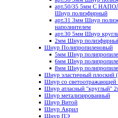
арт.50/35 5мм С НА
Шнур полиэфирный
арт.31 3мм Шнур полиэ
наполнителем
арт.30 5мм Шнур кругл
2мм Шнур полиэфирны
Шнур Полипропиленовый
5мм Шнур полипропил
6мм Шнур полипропил
8мм Шнур полипропил
Шнур эластичный плоский 
Шнур со светоотражающей
Шнур атласный "круглый" 
Шнур метализированный
Шнур Витой
Шнур Акрил
Шнур ПЭ