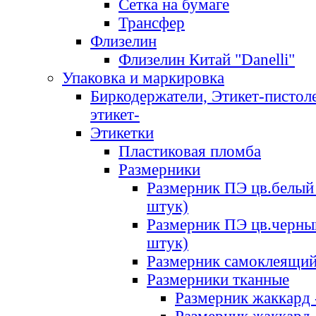
Сетка на бумаге
Трансфер
Флизелин
Флизелин Китай "Danelli"
Упаковка и маркировка
Биркодержатели, Этикет-пистоле
этикет-
Этикетки
Пластиковая пломба
Размерники
Размерник ПЭ цв.белый 
штук)
Размерник ПЭ цв.черны
штук)
Размерник самоклеящи
Размерники тканные
Размерник жаккард 