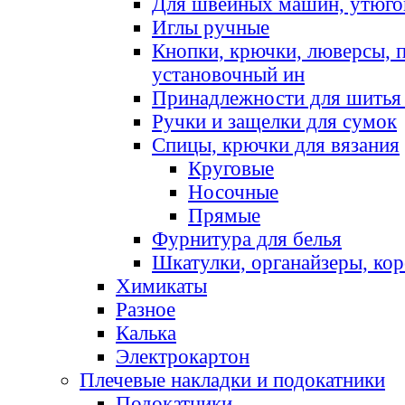
Для швейных машин, утюго
Иглы ручные
Кнопки, крючки, люверсы, 
установочный ин
Принадлежности для шитья 
Ручки и защелки для сумок
Спицы, крючки для вязания
Круговые
Носочные
Прямые
Фурнитура для белья
Шкатулки, органайзеры, кор
Химикаты
Разное
Калька
Электрокартон
Плечевые накладки и подокатники
Подокатники