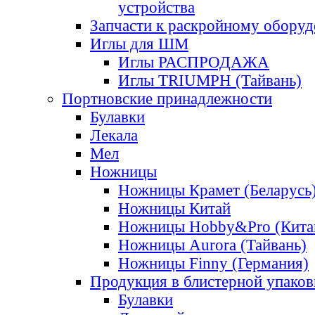
устройства
Запчасти к раскройному обору
Иглы для ШМ
Иглы РАСПРОДАЖА
Иглы TRIUMPH (Тайвань)
Портновские принадлежности
Булавки
Лекала
Мел
Ножницы
Ножницы Крамет (Беларусь
Ножницы Китай
Ножницы Hobby&Pro (Кита
Ножницы Aurora (Тайвань)
Ножницы Finny (Германия)
Продукция в блистерной упаков
Булавки