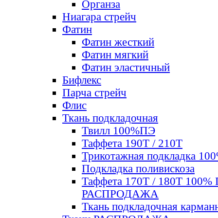
Органза
Ниагара стрейч
Фатин
Фатин жесткий
Фатин мягкий
Фатин элаcтичный
Бифлекс
Парча стрейч
Флис
Ткань подкладочная
Твилл 100%ПЭ
Таффета 190Т / 210Т
Трикотажная подкладка 10
Подкладка поливискоза
Таффета 170Т / 180Т 100%
РАСПРОДАЖА
Ткань подкладочная карман