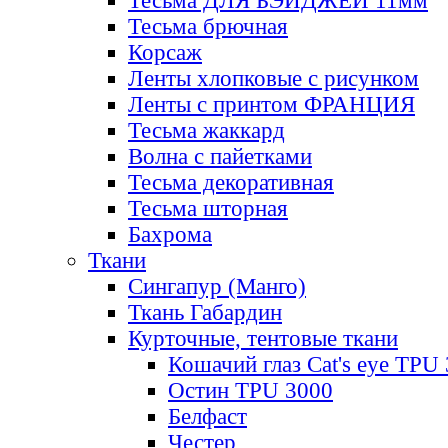
Тесьма ДЛЯ БЭЙДЖЕЙ 11мм
Тесьма брючная
Корсаж
Ленты хлопковые с рисунком
Ленты с принтом ФРАНЦИЯ
Тесьма жаккард
Волна с пайетками
Тесьма декоративная
Тесьма шторная
Бахрома
Ткани
Сингапур (Манго)
Ткань Габардин
Курточные, тентовые ткани
Кошачий глаз Cat's eye TPU
Остин TPU 3000
Белфаст
Честер