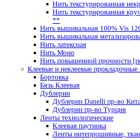
Нить текстурированная нек
Нить текстурированная круч
**
Нить вышивальная 100% Vis 120
Нить вышивальная метализиров
Нить латексная
Нить Моно
Нить повышенной прочности [под
Клеевые и неклеевые прокладочные
Бортовка
Бязь Клеевая
Дублерин
Дублерин Danelli пр-во Кит
Дублерин пр-во Турция
Ленты технологические
Клеевая паутинка
Ленты нитепрошивные, ткан