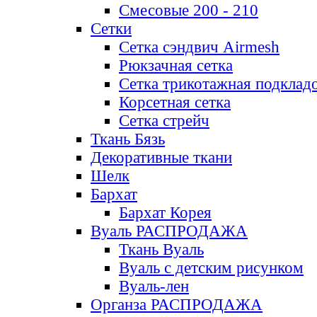
Смесовые 200 - 210
Сетки
Сетка сэндвич Airmesh
Рюкзачная сетка
Сетка трикотажная подклад
Корсетная сетка
Сетка стрейч
Ткань Бязь
Декоративные ткани
Шелк
Бархат
Бархат Корея
Вуаль РАСПРОДАЖА
Ткань Вуаль
Вуаль с детским рисунком
Вуаль-лен
Органза РАСПРОДАЖА