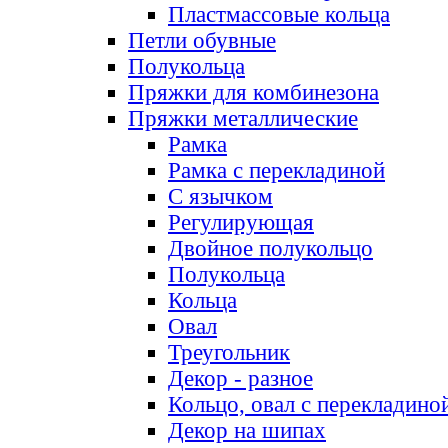
Пластмассовые кольца
Петли обувные
Полукольца
Пряжки для комбинезона
Пряжки металлические
Рамка
Рамка с перекладиной
С язычком
Регулирующая
Двойное полукольцо
Полукольца
Кольца
Овал
Треугольник
Декор - разное
Кольцо, овал с перекладино
Декор на шипах