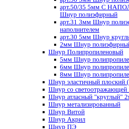
арт.50/35 5мм С НА
Шнур полиэфирный
арт.31 3мм Шнур полиэ
наполнителем
арт.30 5мм Шнур кругл
2мм Шнур полиэфирны
Шнур Полипропиленовый
5мм Шнур полипропил
6мм Шнур полипропил
8мм Шнур полипропил
Шнур эластичный плоский 
Шнур со светоотражающей
Шнур атласный "круглый" 
Шнур метализированный
Шнур Витой
Шнур Акрил
Шнур ПЭ