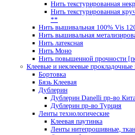
Нить текстурированная нек
Нить текстурированная круч
**
Нить вышивальная 100% Vis 120
Нить вышивальная метализиров
Нить латексная
Нить Моно
Нить повышенной прочности [под
Клеевые и неклеевые прокладочные
Бортовка
Бязь Клеевая
Дублерин
Дублерин Danelli пр-во Кит
Дублерин пр-во Турция
Ленты технологические
Клеевая паутинка
Ленты нитепрошивные, ткан