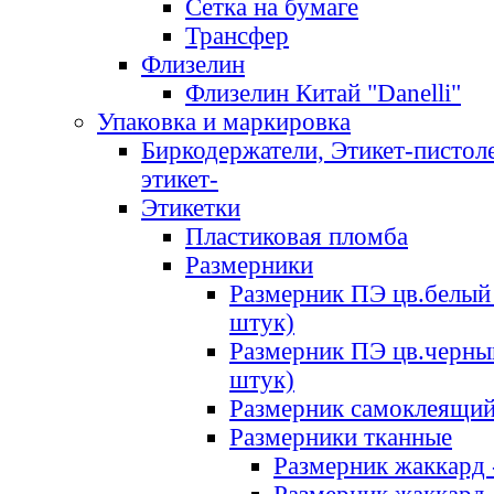
Сетка на бумаге
Трансфер
Флизелин
Флизелин Китай "Danelli"
Упаковка и маркировка
Биркодержатели, Этикет-пистоле
этикет-
Этикетки
Пластиковая пломба
Размерники
Размерник ПЭ цв.белый 
штук)
Размерник ПЭ цв.черны
штук)
Размерник самоклеящи
Размерники тканные
Размерник жаккард 