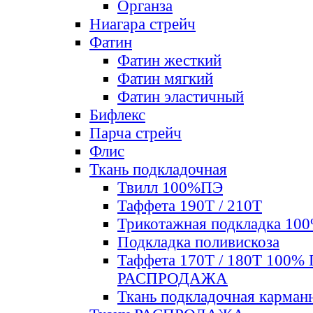
Органза
Ниагара стрейч
Фатин
Фатин жесткий
Фатин мягкий
Фатин элаcтичный
Бифлекс
Парча стрейч
Флис
Ткань подкладочная
Твилл 100%ПЭ
Таффета 190Т / 210Т
Трикотажная подкладка 10
Подкладка поливискоза
Таффета 170Т / 180Т 100%
РАСПРОДАЖА
Ткань подкладочная карман