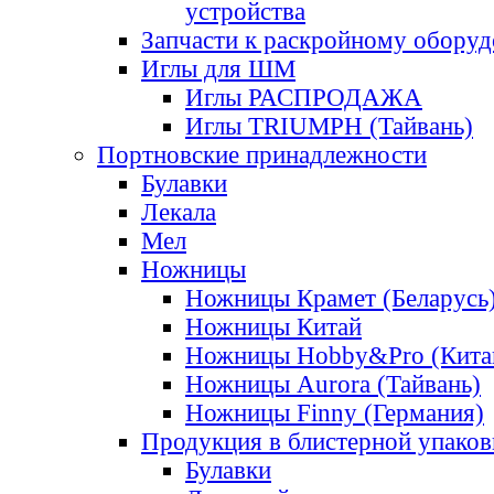
устройства
Запчасти к раскройному обору
Иглы для ШМ
Иглы РАСПРОДАЖА
Иглы TRIUMPH (Тайвань)
Портновские принадлежности
Булавки
Лекала
Мел
Ножницы
Ножницы Крамет (Беларусь
Ножницы Китай
Ножницы Hobby&Pro (Кита
Ножницы Aurora (Тайвань)
Ножницы Finny (Германия)
Продукция в блистерной упаков
Булавки