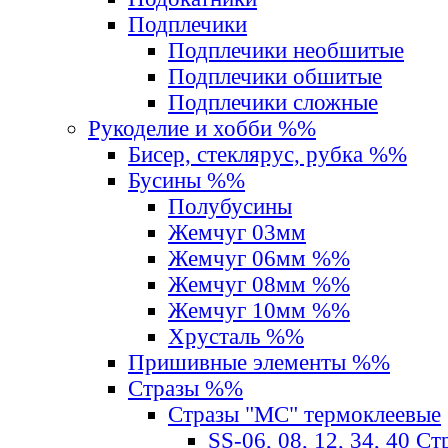
Подплечики
Подплечики необшитые
Подплечики обшитые
Подплечики сложные
Рукоделие и хобби %%
Бисер, стеклярус, рубка %%
Бусины %%
Полубусины
Жемчуг 03мм
Жемчуг 06мм %%
Жемчуг 08мм %%
Жемчуг 10мм %%
Хрусталь %%
Пришивные элементы %%
Стразы %%
Стразы "MС" термоклеевые
SS-06, 08, 12, 34, 40 С