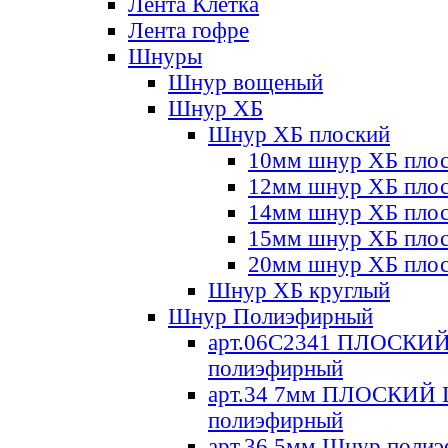
Лента Клетка
Лента гофре
Шнуры
Шнур вощеный
Шнур ХБ
Шнур ХБ плоский
10мм шнур ХБ пло
12мм шнур ХБ пло
14мм шнур ХБ пло
15мм шнур ХБ пло
20мм шнур ХБ пло
Шнур ХБ круглый
Шнур Полиэфирный
арт.06С2341 ПЛОСКИ
полиэфирный
арт.34 7мм ПЛОСКИЙ
полиэфирный
арт.36 5мм Шнур поли