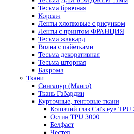
Тесьма ДЛЯ БЭЙДЖЕЙ 11мм
Тесьма брючная
Корсаж
Ленты хлопковые с рисунком
Ленты с принтом ФРАНЦИЯ
Тесьма жаккард
Волна с пайетками
Тесьма декоративная
Тесьма шторная
Бахрома
Ткани
Сингапур (Манго)
Ткань Габардин
Курточные, тентовые ткани
Кошачий глаз Cat's eye TPU
Остин TPU 3000
Белфаст
Честер