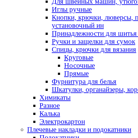
Для швейных машин, утюго
Иглы ручные
Кнопки, крючки, люверсы, 
установочный ин
Принадлежности для шитья 
Ручки и защелки для сумок
Спицы, крючки для вязания
Круговые
Носочные
Прямые
Фурнитура для белья
Шкатулки, органайзеры, кор
Химикаты
Разное
Калька
Электрокартон
Плечевые накладки и подокатники
Подокатники