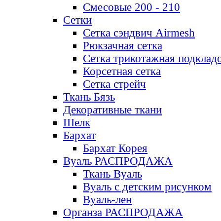
Смесовые 200 - 210
Сетки
Сетка сэндвич Airmesh
Рюкзачная сетка
Сетка трикотажная подклад
Корсетная сетка
Сетка стрейч
Ткань Бязь
Декоративные ткани
Шелк
Бархат
Бархат Корея
Вуаль РАСПРОДАЖА
Ткань Вуаль
Вуаль с детским рисунком
Вуаль-лен
Органза РАСПРОДАЖА