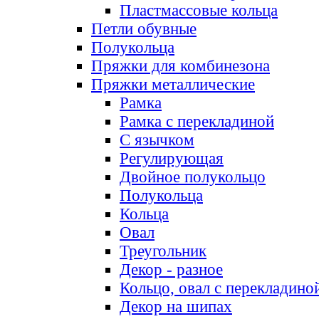
Пластмассовые кольца
Петли обувные
Полукольца
Пряжки для комбинезона
Пряжки металлические
Рамка
Рамка с перекладиной
С язычком
Регулирующая
Двойное полукольцо
Полукольца
Кольца
Овал
Треугольник
Декор - разное
Кольцо, овал с перекладино
Декор на шипах