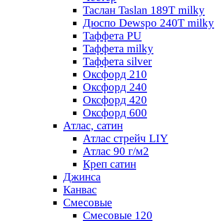
Таслан Taslan 189T milky
Дюспо Dewspo 240T milky
Таффета PU
Таффета milky
Таффета silver
Оксфорд 210
Оксфорд 240
Оксфорд 420
Оксфорд 600
Атлас, сатин
Атлас стрейч LIY
Атлас 90 г/м2
Креп сатин
Джинса
Канвас
Смесовые
Смесовые 120