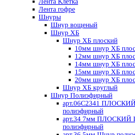
Лента Клетка
Лента гофре
Шнуры
Шнур вощеный
Шнур ХБ
Шнур ХБ плоский
10мм шнур ХБ пло
12мм шнур ХБ пло
14мм шнур ХБ пло
15мм шнур ХБ пло
20мм шнур ХБ пло
Шнур ХБ круглый
Шнур Полиэфирный
арт.06С2341 ПЛОСКИ
полиэфирный
арт.34 7мм ПЛОСКИЙ
полиэфирный
арт.36 5мм Шнур поли