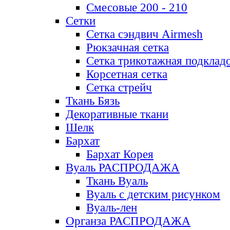
Смесовые 200 - 210
Сетки
Сетка сэндвич Airmesh
Рюкзачная сетка
Сетка трикотажная подклад
Корсетная сетка
Сетка стрейч
Ткань Бязь
Декоративные ткани
Шелк
Бархат
Бархат Корея
Вуаль РАСПРОДАЖА
Ткань Вуаль
Вуаль с детским рисунком
Вуаль-лен
Органза РАСПРОДАЖА