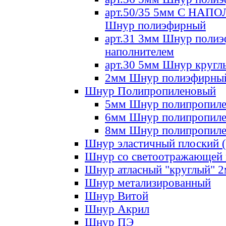
арт.50/35 5мм С НА
Шнур полиэфирный
арт.31 3мм Шнур полиэ
наполнителем
арт.30 5мм Шнур кругл
2мм Шнур полиэфирны
Шнур Полипропиленовый
5мм Шнур полипропил
6мм Шнур полипропил
8мм Шнур полипропил
Шнур эластичный плоский 
Шнур со светоотражающей
Шнур атласный "круглый" 
Шнур метализированный
Шнур Витой
Шнур Акрил
Шнур ПЭ