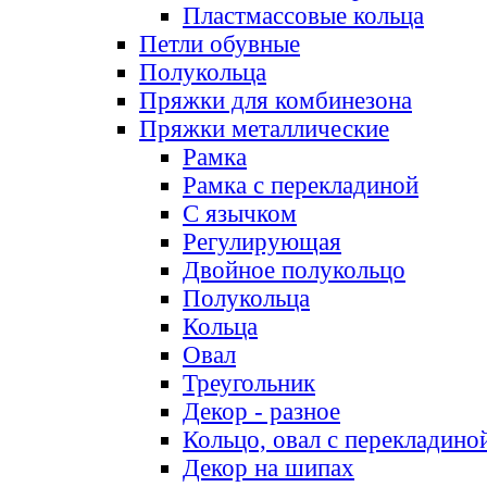
Пластмассовые кольца
Петли обувные
Полукольца
Пряжки для комбинезона
Пряжки металлические
Рамка
Рамка с перекладиной
С язычком
Регулирующая
Двойное полукольцо
Полукольца
Кольца
Овал
Треугольник
Декор - разное
Кольцо, овал с перекладино
Декор на шипах