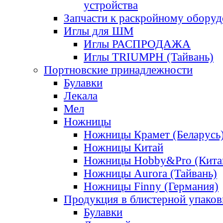
устройства
Запчасти к раскройному обору
Иглы для ШМ
Иглы РАСПРОДАЖА
Иглы TRIUMPH (Тайвань)
Портновские принадлежности
Булавки
Лекала
Мел
Ножницы
Ножницы Крамет (Беларусь
Ножницы Китай
Ножницы Hobby&Pro (Кита
Ножницы Aurora (Тайвань)
Ножницы Finny (Германия)
Продукция в блистерной упаков
Булавки