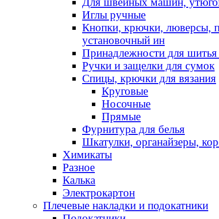
Для швейных машин, утюго
Иглы ручные
Кнопки, крючки, люверсы, 
установочный ин
Принадлежности для шитья 
Ручки и защелки для сумок
Спицы, крючки для вязания
Круговые
Носочные
Прямые
Фурнитура для белья
Шкатулки, органайзеры, кор
Химикаты
Разное
Калька
Электрокартон
Плечевые накладки и подокатники
Подокатники