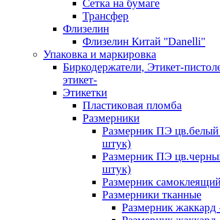
Сетка на бумаге
Трансфер
Флизелин
Флизелин Китай "Danelli"
Упаковка и маркировка
Биркодержатели, Этикет-пистоле
этикет-
Этикетки
Пластиковая пломба
Размерники
Размерник ПЭ цв.белый 
штук)
Размерник ПЭ цв.черны
штук)
Размерник самоклеящи
Размерники тканные
Размерник жаккард 