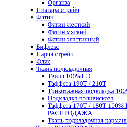
Органза
Ниагара стрейч
Фатин
Фатин жесткий
Фатин мягкий
Фатин элаcтичный
Бифлекс
Парча стрейч
Флис
Ткань подкладочная
Твилл 100%ПЭ
Таффета 190Т / 210Т
Трикотажная подкладка 10
Подкладка поливискоза
Таффета 170Т / 180Т 100%
РАСПРОДАЖА
Ткань подкладочная карман