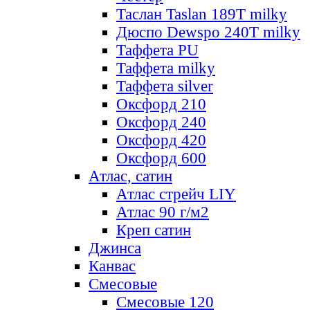
Таслан Taslan 189T milky
Дюспо Dewspo 240T milky
Таффета PU
Таффета milky
Таффета silver
Оксфорд 210
Оксфорд 240
Оксфорд 420
Оксфорд 600
Атлас, сатин
Атлас стрейч LIY
Атлас 90 г/м2
Креп сатин
Джинса
Канвас
Смесовые
Смесовые 120