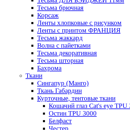
Тесьма ДЛЯ БЭЙДЖЕЙ 11мм
Тесьма брючная
Корсаж
Ленты хлопковые с рисунком
Ленты с принтом ФРАНЦИЯ
Тесьма жаккард
Волна с пайетками
Тесьма декоративная
Тесьма шторная
Бахрома
Ткани
Сингапур (Манго)
Ткань Габардин
Курточные, тентовые ткани
Кошачий глаз Cat's eye TPU
Остин TPU 3000
Белфаст
Честер