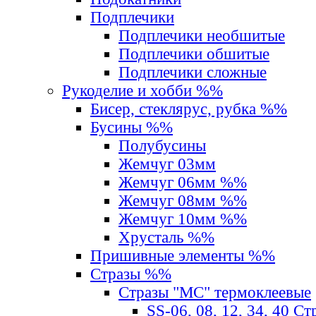
Подплечики
Подплечики необшитые
Подплечики обшитые
Подплечики сложные
Рукоделие и хобби %%
Бисер, стеклярус, рубка %%
Бусины %%
Полубусины
Жемчуг 03мм
Жемчуг 06мм %%
Жемчуг 08мм %%
Жемчуг 10мм %%
Хрусталь %%
Пришивные элементы %%
Стразы %%
Стразы "MС" термоклеевые
SS-06, 08, 12, 34, 40 С