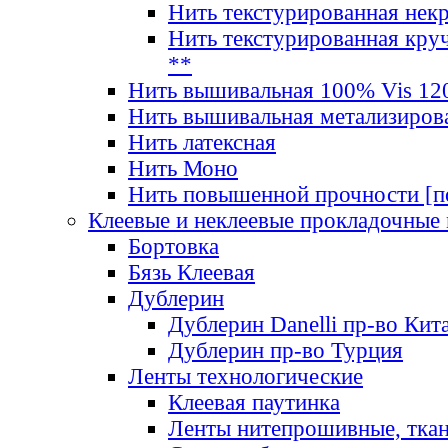
Нить текстурированная нек
Нить текстурированная круч
**
Нить вышивальная 100% Vis 120
Нить вышивальная метализиров
Нить латексная
Нить Моно
Нить повышенной прочности [под
Клеевые и неклеевые прокладочные
Бортовка
Бязь Клеевая
Дублерин
Дублерин Danelli пр-во Кит
Дублерин пр-во Турция
Ленты технологические
Клеевая паутинка
Ленты нитепрошивные, ткан