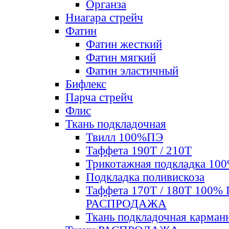
Органза
Ниагара стрейч
Фатин
Фатин жесткий
Фатин мягкий
Фатин элаcтичный
Бифлекс
Парча стрейч
Флис
Ткань подкладочная
Твилл 100%ПЭ
Таффета 190Т / 210Т
Трикотажная подкладка 10
Подкладка поливискоза
Таффета 170Т / 180Т 100%
РАСПРОДАЖА
Ткань подкладочная карман