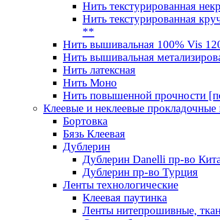
Нить текстурированная нек
Нить текстурированная круч
**
Нить вышивальная 100% Vis 120
Нить вышивальная метализиров
Нить латексная
Нить Моно
Нить повышенной прочности [под
Клеевые и неклеевые прокладочные
Бортовка
Бязь Клеевая
Дублерин
Дублерин Danelli пр-во Кит
Дублерин пр-во Турция
Ленты технологические
Клеевая паутинка
Ленты нитепрошивные, ткан