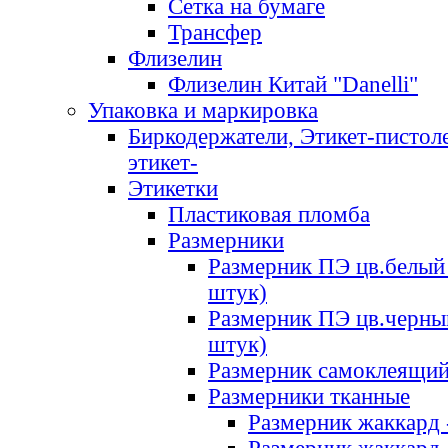
Сетка на бумаге
Трансфер
Флизелин
Флизелин Китай "Danelli"
Упаковка и маркировка
Биркодержатели, Этикет-пистоле
этикет-
Этикетки
Пластиковая пломба
Размерники
Размерник ПЭ цв.белый 
штук)
Размерник ПЭ цв.черны
штук)
Размерник самоклеящи
Размерники тканные
Размерник жаккард 