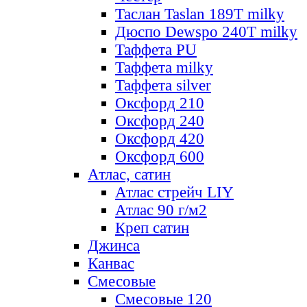
Таслан Taslan 189T milky
Дюспо Dewspo 240T milky
Таффета PU
Таффета milky
Таффета silver
Оксфорд 210
Оксфорд 240
Оксфорд 420
Оксфорд 600
Атлас, сатин
Атлас стрейч LIY
Атлас 90 г/м2
Креп сатин
Джинса
Канвас
Смесовые
Смесовые 120