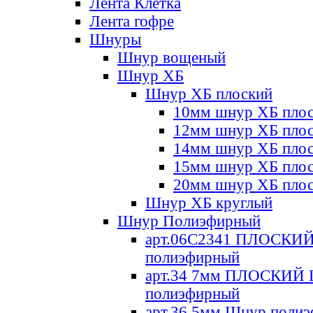
Лента Клетка
Лента гофре
Шнуры
Шнур вощеный
Шнур ХБ
Шнур ХБ плоский
10мм шнур ХБ пло
12мм шнур ХБ пло
14мм шнур ХБ пло
15мм шнур ХБ пло
20мм шнур ХБ пло
Шнур ХБ круглый
Шнур Полиэфирный
арт.06С2341 ПЛОСКИ
полиэфирный
арт.34 7мм ПЛОСКИЙ
полиэфирный
арт.36 5мм Шнур поли