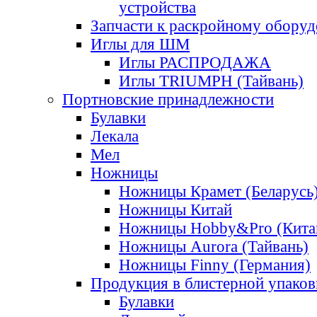
устройства
Запчасти к раскройному обору
Иглы для ШМ
Иглы РАСПРОДАЖА
Иглы TRIUMPH (Тайвань)
Портновские принадлежности
Булавки
Лекала
Мел
Ножницы
Ножницы Крамет (Беларусь
Ножницы Китай
Ножницы Hobby&Pro (Кита
Ножницы Aurora (Тайвань)
Ножницы Finny (Германия)
Продукция в блистерной упаков
Булавки