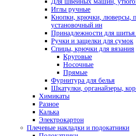
Для швейных машин, утюго
Иглы ручные
Кнопки, крючки, люверсы, 
установочный ин
Принадлежности для шитья 
Ручки и защелки для сумок
Спицы, крючки для вязания
Круговые
Носочные
Прямые
Фурнитура для белья
Шкатулки, органайзеры, кор
Химикаты
Разное
Калька
Электрокартон
Плечевые накладки и подокатники
Подокатники