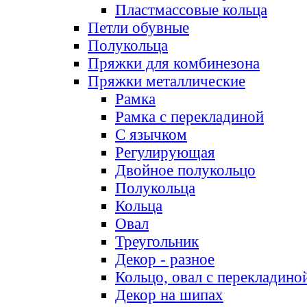
Пластмассовые кольца
Петли обувные
Полукольца
Пряжки для комбинезона
Пряжки металлические
Рамка
Рамка с перекладиной
С язычком
Регулирующая
Двойное полукольцо
Полукольца
Кольца
Овал
Треугольник
Декор - разное
Кольцо, овал с перекладино
Декор на шипах