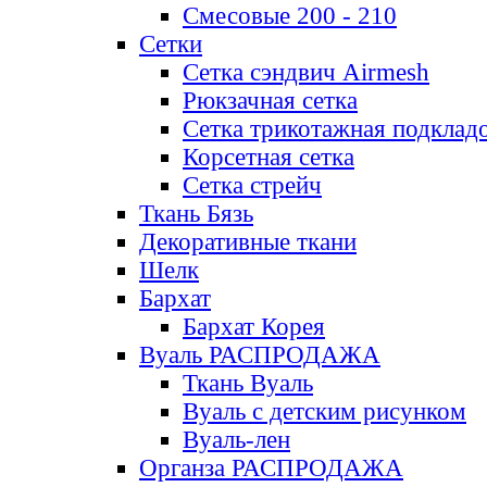
Смесовые 200 - 210
Сетки
Сетка сэндвич Airmesh
Рюкзачная сетка
Сетка трикотажная подклад
Корсетная сетка
Сетка стрейч
Ткань Бязь
Декоративные ткани
Шелк
Бархат
Бархат Корея
Вуаль РАСПРОДАЖА
Ткань Вуаль
Вуаль с детским рисунком
Вуаль-лен
Органза РАСПРОДАЖА