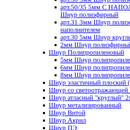
арт.50/35 5мм С НА
Шнур полиэфирный
арт.31 3мм Шнур полиэ
наполнителем
арт.30 5мм Шнур кругл
2мм Шнур полиэфирны
Шнур Полипропиленовый
5мм Шнур полипропил
6мм Шнур полипропил
8мм Шнур полипропил
Шнур эластичный плоский 
Шнур со светоотражающей
Шнур атласный "круглый" 
Шнур метализированный
Шнур Витой
Шнур Акрил
Шнур ПЭ