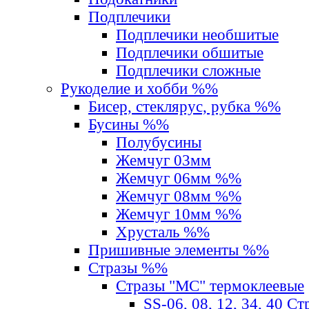
Подплечики
Подплечики необшитые
Подплечики обшитые
Подплечики сложные
Рукоделие и хобби %%
Бисер, стеклярус, рубка %%
Бусины %%
Полубусины
Жемчуг 03мм
Жемчуг 06мм %%
Жемчуг 08мм %%
Жемчуг 10мм %%
Хрусталь %%
Пришивные элементы %%
Стразы %%
Стразы "MС" термоклеевые
SS-06, 08, 12, 34, 40 С