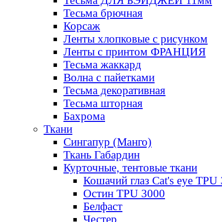
Тесьма ДЛЯ БЭЙДЖЕЙ 11мм
Тесьма брючная
Корсаж
Ленты хлопковые с рисунком
Ленты с принтом ФРАНЦИЯ
Тесьма жаккард
Волна с пайетками
Тесьма декоративная
Тесьма шторная
Бахрома
Ткани
Сингапур (Манго)
Ткань Габардин
Курточные, тентовые ткани
Кошачий глаз Cat's eye TPU
Остин TPU 3000
Белфаст
Честер