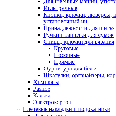
Для швейных машин, утюго
Иглы ручные
Кнопки, крючки, люверсы, 
установочный ин
Принадлежности для шитья 
Ручки и защелки для сумок
Спицы, крючки для вязания
Круговые
Носочные
Прямые
Фурнитура для белья
Шкатулки, органайзеры, кор
Химикаты
Разное
Калька
Электрокартон
Плечевые накладки и подокатники
Подокатники