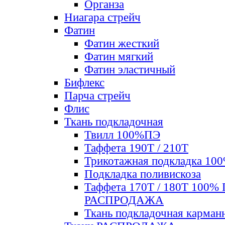
Органза
Ниагара стрейч
Фатин
Фатин жесткий
Фатин мягкий
Фатин элаcтичный
Бифлекс
Парча стрейч
Флис
Ткань подкладочная
Твилл 100%ПЭ
Таффета 190Т / 210Т
Трикотажная подкладка 10
Подкладка поливискоза
Таффета 170Т / 180Т 100%
РАСПРОДАЖА
Ткань подкладочная карман