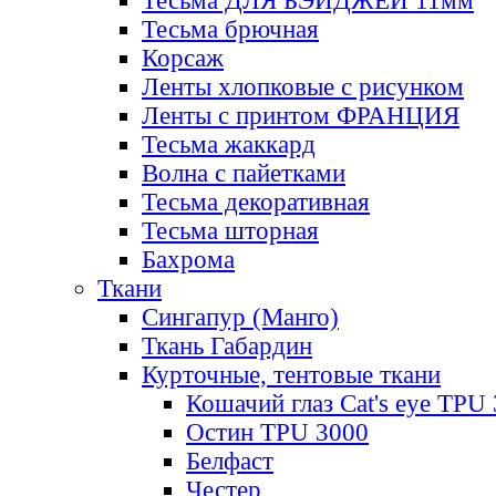
Тесьма ДЛЯ БЭЙДЖЕЙ 11мм
Тесьма брючная
Корсаж
Ленты хлопковые с рисунком
Ленты с принтом ФРАНЦИЯ
Тесьма жаккард
Волна с пайетками
Тесьма декоративная
Тесьма шторная
Бахрома
Ткани
Сингапур (Манго)
Ткань Габардин
Курточные, тентовые ткани
Кошачий глаз Cat's eye TPU
Остин TPU 3000
Белфаст
Честер