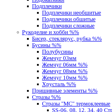
Подплечики
Подплечики необшитые
Подплечики обшитые
Подплечики сложные
Рукоделие и хобби %%
Бисер, стеклярус, рубка %%
Бусины %%
Полубусины
Жемчуг 03мм
Жемчуг 06мм %%
Жемчуг 08мм %%
Жемчуг 10мм %%
Хрусталь %%
Пришивные элементы %%
Стразы %%
Стразы "MС" термоклеевые
SS-06, 08, 12, 34, 40 С