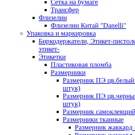
Сетка на бумаге
Трансфер
Флизелин
Флизелин Китай "Danelli"
Упаковка и маркировка
Биркодержатели, Этикет-пистоле
этикет-
Этикетки
Пластиковая пломба
Размерники
Размерник ПЭ цв.белый 
штук)
Размерник ПЭ цв.черны
штук)
Размерник самоклеящи
Размерники тканные
Размерник жаккард 