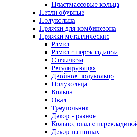
Пластмассовые кольца
Петли обувные
Полукольца
Пряжки для комбинезона
Пряжки металлические
Рамка
Рамка с перекладиной
С язычком
Регулирующая
Двойное полукольцо
Полукольца
Кольца
Овал
Треугольник
Декор - разное
Кольцо, овал с перекладино
Декор на шипах