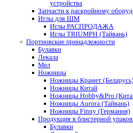
устройства
Запчасти к раскройному обору
Иглы для ШМ
Иглы РАСПРОДАЖА
Иглы TRIUMPH (Тайвань)
Портновские принадлежности
Булавки
Лекала
Мел
Ножницы
Ножницы Крамет (Беларусь
Ножницы Китай
Ножницы Hobby&Pro (Кита
Ножницы Aurora (Тайвань)
Ножницы Finny (Германия)
Продукция в блистерной упаков
Булавки