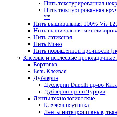
Нить текстурированная нек
Нить текстурированная круч
**
Нить вышивальная 100% Vis 120
Нить вышивальная метализиров
Нить латексная
Нить Моно
Нить повышенной прочности [под
Клеевые и неклеевые прокладочные
Бортовка
Бязь Клеевая
Дублерин
Дублерин Danelli пр-во Кит
Дублерин пр-во Турция
Ленты технологические
Клеевая паутинка
Ленты нитепрошивные, ткан