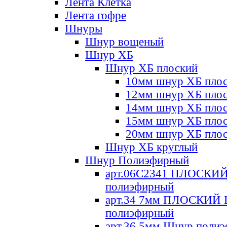
Лента Клетка
Лента гофре
Шнуры
Шнур вощеный
Шнур ХБ
Шнур ХБ плоский
10мм шнур ХБ пло
12мм шнур ХБ пло
14мм шнур ХБ пло
15мм шнур ХБ пло
20мм шнур ХБ пло
Шнур ХБ круглый
Шнур Полиэфирный
арт.06С2341 ПЛОСКИ
полиэфирный
арт.34 7мм ПЛОСКИЙ
полиэфирный
арт.36 5мм Шнур поли