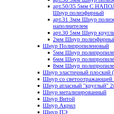
арт.50/35 5мм С НА
Шнур полиэфирный
арт.31 3мм Шнур полиэ
наполнителем
арт.30 5мм Шнур кругл
2мм Шнур полиэфирны
Шнур Полипропиленовый
5мм Шнур полипропил
6мм Шнур полипропил
8мм Шнур полипропил
Шнур эластичный плоский 
Шнур со светоотражающей
Шнур атласный "круглый" 
Шнур метализированный
Шнур Витой
Шнур Акрил
Шнур ПЭ