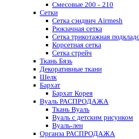
Смесовые 200 - 210
Сетки
Сетка сэндвич Airmesh
Рюкзачная сетка
Сетка трикотажная подклад
Корсетная сетка
Сетка стрейч
Ткань Бязь
Декоративные ткани
Шелк
Бархат
Бархат Корея
Вуаль РАСПРОДАЖА
Ткань Вуаль
Вуаль с детским рисунком
Вуаль-лен
Органза РАСПРОДАЖА