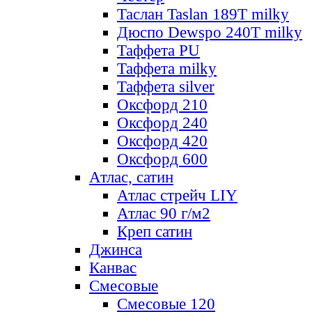
Таслан Taslan 189T milky
Дюспо Dewspo 240T milky
Таффета PU
Таффета milky
Таффета silver
Оксфорд 210
Оксфорд 240
Оксфорд 420
Оксфорд 600
Атлас, сатин
Атлас стрейч LIY
Атлас 90 г/м2
Креп сатин
Джинса
Канвас
Смесовые
Смесовые 120