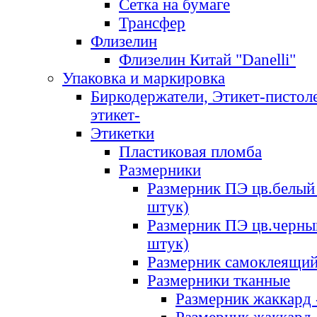
Сетка на бумаге
Трансфер
Флизелин
Флизелин Китай "Danelli"
Упаковка и маркировка
Биркодержатели, Этикет-пистоле
этикет-
Этикетки
Пластиковая пломба
Размерники
Размерник ПЭ цв.белый 
штук)
Размерник ПЭ цв.черны
штук)
Размерник самоклеящи
Размерники тканные
Размерник жаккард 