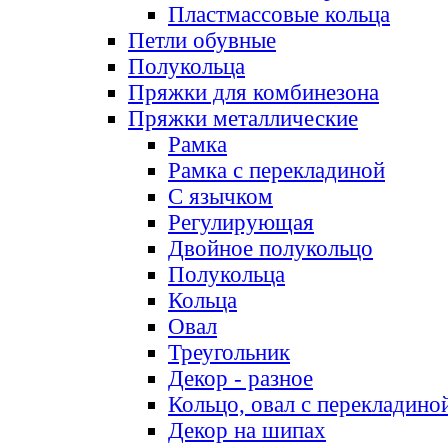
Пластмассовые кольца
Петли обувные
Полукольца
Пряжки для комбинезона
Пряжки металлические
Рамка
Рамка с перекладиной
С язычком
Регулирующая
Двойное полукольцо
Полукольца
Кольца
Овал
Треугольник
Декор - разное
Кольцо, овал с перекладино
Декор на шипах