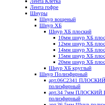
Лента Клетка
Лента гофре
Шнуры
Шнур вощеный
Шнур ХБ
Шнур ХБ плоский
10мм шнур ХБ пло
12мм шнур ХБ пло
14мм шнур ХБ пло
15мм шнур ХБ пло
20мм шнур ХБ пло
Шнур ХБ круглый
Шнур Полиэфирный
арт.06С2341 ПЛОСКИ
полиэфирный
арт.34 7мм ПЛОСКИЙ
полиэфирный
арт.36 5мм Шнур поли