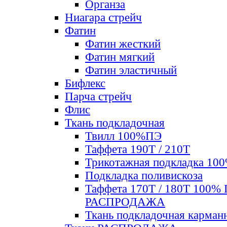
Органза
Ниагара стрейч
Фатин
Фатин жесткий
Фатин мягкий
Фатин элаcтичный
Бифлекс
Парча стрейч
Флис
Ткань подкладочная
Твилл 100%ПЭ
Таффета 190Т / 210Т
Трикотажная подкладка 10
Подкладка поливискоза
Таффета 170Т / 180Т 100%
РАСПРОДАЖА
Ткань подкладочная карман