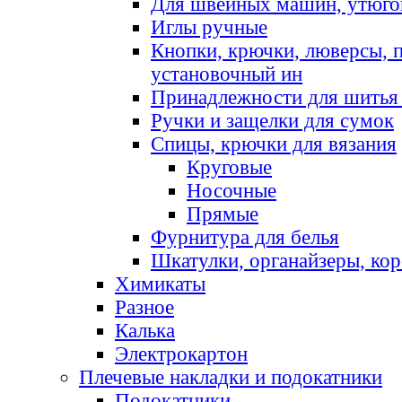
Для швейных машин, утюго
Иглы ручные
Кнопки, крючки, люверсы, 
установочный ин
Принадлежности для шитья 
Ручки и защелки для сумок
Спицы, крючки для вязания
Круговые
Носочные
Прямые
Фурнитура для белья
Шкатулки, органайзеры, кор
Химикаты
Разное
Калька
Электрокартон
Плечевые накладки и подокатники
Подокатники