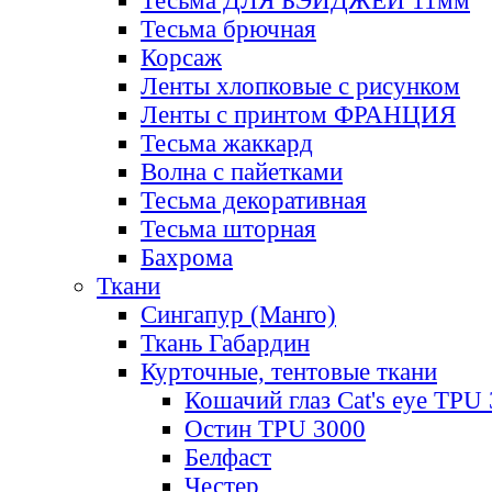
Тесьма ДЛЯ БЭЙДЖЕЙ 11мм
Тесьма брючная
Корсаж
Ленты хлопковые с рисунком
Ленты с принтом ФРАНЦИЯ
Тесьма жаккард
Волна с пайетками
Тесьма декоративная
Тесьма шторная
Бахрома
Ткани
Сингапур (Манго)
Ткань Габардин
Курточные, тентовые ткани
Кошачий глаз Cat's eye TPU
Остин TPU 3000
Белфаст
Честер