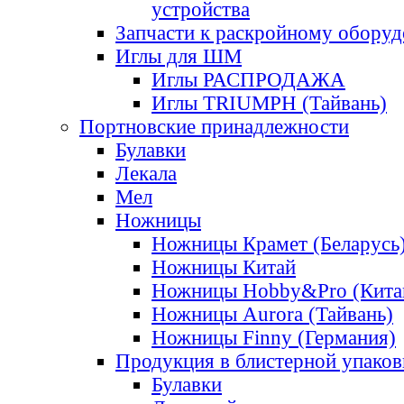
устройства
Запчасти к раскройному обору
Иглы для ШМ
Иглы РАСПРОДАЖА
Иглы TRIUMPH (Тайвань)
Портновские принадлежности
Булавки
Лекала
Мел
Ножницы
Ножницы Крамет (Беларусь
Ножницы Китай
Ножницы Hobby&Pro (Кита
Ножницы Aurora (Тайвань)
Ножницы Finny (Германия)
Продукция в блистерной упаков
Булавки