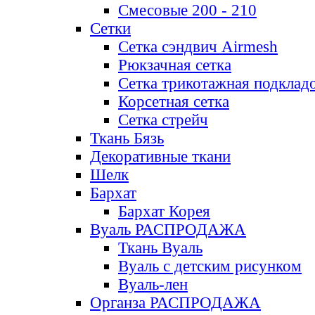
Смесовые 200 - 210
Сетки
Сетка сэндвич Airmesh
Рюкзачная сетка
Сетка трикотажная подклад
Корсетная сетка
Сетка стрейч
Ткань Бязь
Декоративные ткани
Шелк
Бархат
Бархат Корея
Вуаль РАСПРОДАЖА
Ткань Вуаль
Вуаль с детским рисунком
Вуаль-лен
Органза РАСПРОДАЖА