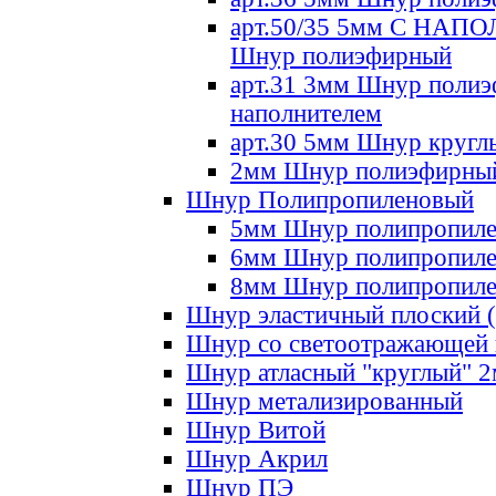
арт.50/35 5мм С НА
Шнур полиэфирный
арт.31 3мм Шнур полиэ
наполнителем
арт.30 5мм Шнур кругл
2мм Шнур полиэфирны
Шнур Полипропиленовый
5мм Шнур полипропил
6мм Шнур полипропил
8мм Шнур полипропил
Шнур эластичный плоский 
Шнур со светоотражающей
Шнур атласный "круглый" 
Шнур метализированный
Шнур Витой
Шнур Акрил
Шнур ПЭ