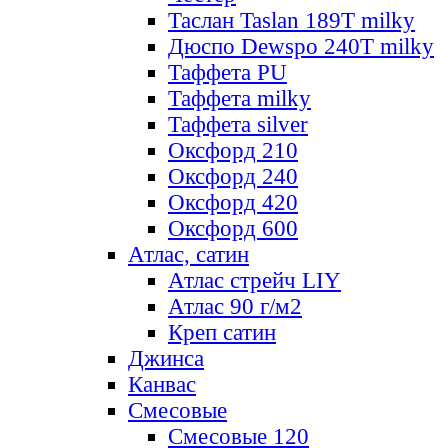
Таслан Taslan 189T milky
Дюспо Dewspo 240T milky
Таффета PU
Таффета milky
Таффета silver
Оксфорд 210
Оксфорд 240
Оксфорд 420
Оксфорд 600
Атлас, сатин
Атлас стрейч LIY
Атлас 90 г/м2
Креп сатин
Джинса
Канвас
Смесовые
Смесовые 120