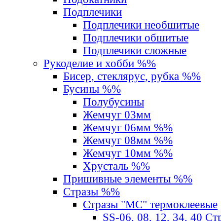
Подплечики
Подплечики необшитые
Подплечики обшитые
Подплечики сложные
Рукоделие и хобби %%
Бисер, стеклярус, рубка %%
Бусины %%
Полубусины
Жемчуг 03мм
Жемчуг 06мм %%
Жемчуг 08мм %%
Жемчуг 10мм %%
Хрусталь %%
Пришивные элементы %%
Стразы %%
Стразы "MС" термоклеевые
SS-06, 08, 12, 34, 40 С