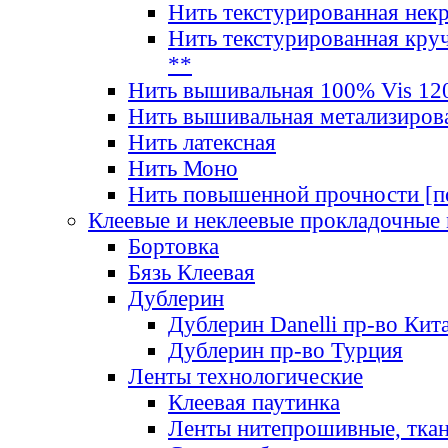
Нить текстурированная нек
Нить текстурированная круч
**
Нить вышивальная 100% Vis 120
Нить вышивальная метализиров
Нить латексная
Нить Моно
Нить повышенной прочности [под
Клеевые и неклеевые прокладочные
Бортовка
Бязь Клеевая
Дублерин
Дублерин Danelli пр-во Кит
Дублерин пр-во Турция
Ленты технологические
Клеевая паутинка
Ленты нитепрошивные, ткан