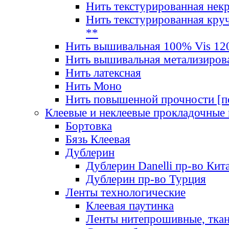
Нить текстурированная нек
Нить текстурированная круч
**
Нить вышивальная 100% Vis 120
Нить вышивальная метализиров
Нить латексная
Нить Моно
Нить повышенной прочности [под
Клеевые и неклеевые прокладочные
Бортовка
Бязь Клеевая
Дублерин
Дублерин Danelli пр-во Кит
Дублерин пр-во Турция
Ленты технологические
Клеевая паутинка
Ленты нитепрошивные, ткан