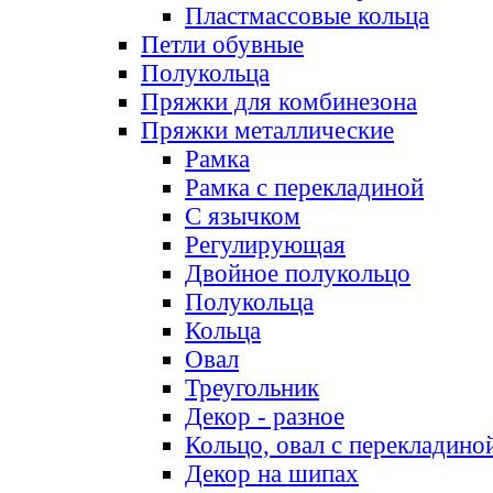
Пластмассовые кольца
Петли обувные
Полукольца
Пряжки для комбинезона
Пряжки металлические
Рамка
Рамка с перекладиной
С язычком
Регулирующая
Двойное полукольцо
Полукольца
Кольца
Овал
Треугольник
Декор - разное
Кольцо, овал с перекладино
Декор на шипах