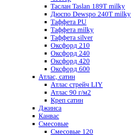
Таслан Taslan 189T milky
Дюспо Dewspo 240T milky
Таффета PU
Таффета milky
Таффета silver
Оксфорд 210
Оксфорд 240
Оксфорд 420
Оксфорд 600
Атлас, сатин
Атлас стрейч LIY
Атлас 90 г/м2
Креп сатин
Джинса
Канвас
Смесовые
Смесовые 120