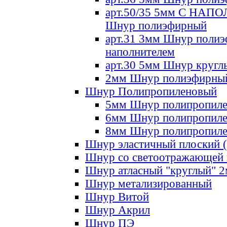
арт.50/35 5мм С НА
Шнур полиэфирный
арт.31 3мм Шнур полиэ
наполнителем
арт.30 5мм Шнур кругл
2мм Шнур полиэфирны
Шнур Полипропиленовый
5мм Шнур полипропил
6мм Шнур полипропил
8мм Шнур полипропил
Шнур эластичный плоский 
Шнур со светоотражающей
Шнур атласный "круглый" 
Шнур метализированный
Шнур Витой
Шнур Акрил
Шнур ПЭ