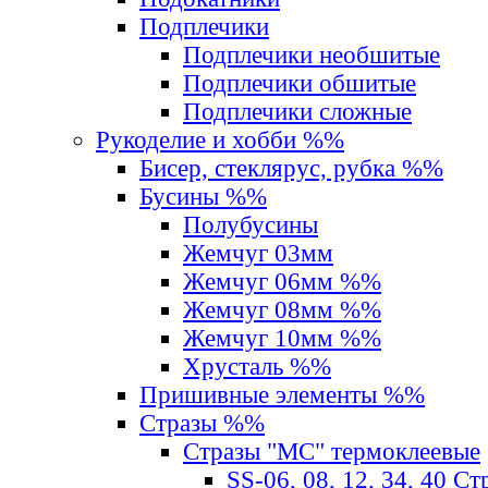
Подплечики
Подплечики необшитые
Подплечики обшитые
Подплечики сложные
Рукоделие и хобби %%
Бисер, стеклярус, рубка %%
Бусины %%
Полубусины
Жемчуг 03мм
Жемчуг 06мм %%
Жемчуг 08мм %%
Жемчуг 10мм %%
Хрусталь %%
Пришивные элементы %%
Стразы %%
Стразы "MС" термоклеевые
SS-06, 08, 12, 34, 40 С