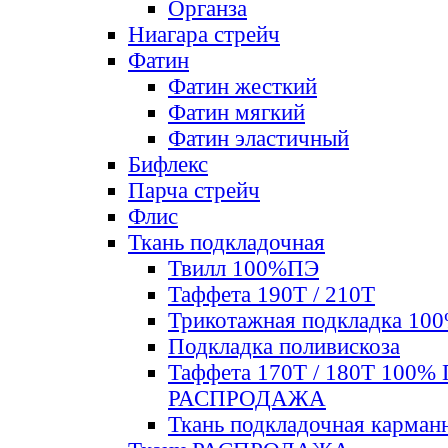
Органза
Ниагара стрейч
Фатин
Фатин жесткий
Фатин мягкий
Фатин элаcтичный
Бифлекс
Парча стрейч
Флис
Ткань подкладочная
Твилл 100%ПЭ
Таффета 190Т / 210Т
Трикотажная подкладка 10
Подкладка поливискоза
Таффета 170Т / 180Т 100%
РАСПРОДАЖА
Ткань подкладочная карман