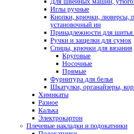
Для швейных машин, утюго
Иглы ручные
Кнопки, крючки, люверсы, 
установочный ин
Принадлежности для шитья 
Ручки и защелки для сумок
Спицы, крючки для вязания
Круговые
Носочные
Прямые
Фурнитура для белья
Шкатулки, органайзеры, кор
Химикаты
Разное
Калька
Электрокартон
Плечевые накладки и подокатники
Подокатники