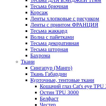
Тесьма ДЛЯ БЭЙДЖЕЙ 11мм
Тесьма брючная
Корсаж
Ленты хлопковые с рисунком
Ленты с принтом ФРАНЦИЯ
Тесьма жаккард
Волна с пайетками
Тесьма декоративная
Тесьма шторная
Бахрома
Ткани
Сингапур (Манго)
Ткань Габардин
Курточные, тентовые ткани
Кошачий глаз Cat's eye TPU
Остин TPU 3000
Белфаст
Честер