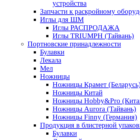
устройства
Запчасти к раскройному обору
Иглы для ШМ
Иглы РАСПРОДАЖА
Иглы TRIUMPH (Тайвань)
Портновские принадлежности
Булавки
Лекала
Мел
Ножницы
Ножницы Крамет (Беларусь
Ножницы Китай
Ножницы Hobby&Pro (Кита
Ножницы Aurora (Тайвань)
Ножницы Finny (Германия)
Продукция в блистерной упаков
Булавки