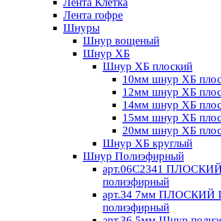
Лента Клетка
Лента гофре
Шнуры
Шнур вощеный
Шнур ХБ
Шнур ХБ плоский
10мм шнур ХБ пло
12мм шнур ХБ пло
14мм шнур ХБ пло
15мм шнур ХБ пло
20мм шнур ХБ пло
Шнур ХБ круглый
Шнур Полиэфирный
арт.06С2341 ПЛОСКИ
полиэфирный
арт.34 7мм ПЛОСКИЙ
полиэфирный
арт.36 5мм Шнур поли