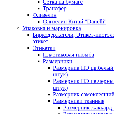
Сетка на бумаге
Трансфер
Флизелин
Флизелин Китай "Danelli"
Упаковка и маркировка
Биркодержатели, Этикет-пистоле
этикет-
Этикетки
Пластиковая пломба
Размерники
Размерник ПЭ цв.белый 
штук)
Размерник ПЭ цв.черны
штук)
Размерник самоклеящи
Размерники тканные
Размерник жаккард 