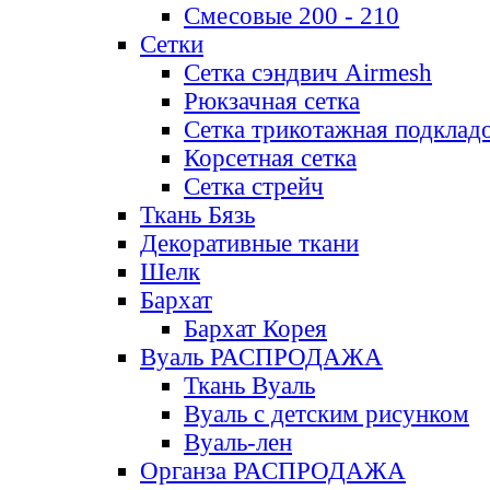
Смесовые 200 - 210
Сетки
Сетка сэндвич Airmesh
Рюкзачная сетка
Сетка трикотажная подклад
Корсетная сетка
Сетка стрейч
Ткань Бязь
Декоративные ткани
Шелк
Бархат
Бархат Корея
Вуаль РАСПРОДАЖА
Ткань Вуаль
Вуаль с детским рисунком
Вуаль-лен
Органза РАСПРОДАЖА