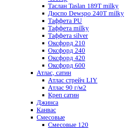
Таслан Taslan 189T milky
Дюспо Dewspo 240T milky
Таффета PU
Таффета milky
Таффета silver
Оксфорд 210
Оксфорд 240
Оксфорд 420
Оксфорд 600
Атлас, сатин
Атлас стрейч LIY
Атлас 90 г/м2
Креп сатин
Джинса
Канвас
Смесовые
Смесовые 120