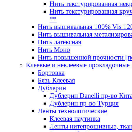
Нить текстурированная нек
Нить текстурированная круч
**
Нить вышивальная 100% Vis 120
Нить вышивальная метализиров
Нить латексная
Нить Моно
Нить повышенной прочности [под
Клеевые и неклеевые прокладочные
Бортовка
Бязь Клеевая
Дублерин
Дублерин Danelli пр-во Кит
Дублерин пр-во Турция
Ленты технологические
Клеевая паутинка
Ленты нитепрошивные, ткан