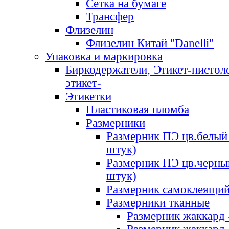
Сетка на бумаге
Трансфер
Флизелин
Флизелин Китай "Danelli"
Упаковка и маркировка
Биркодержатели, Этикет-пистоле
этикет-
Этикетки
Пластиковая пломба
Размерники
Размерник ПЭ цв.белый 
штук)
Размерник ПЭ цв.черны
штук)
Размерник самоклеящи
Размерники тканные
Размерник жаккард 