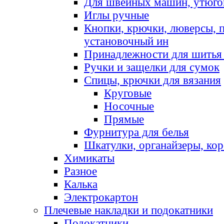
Для швейных машин, утюго
Иглы ручные
Кнопки, крючки, люверсы, 
установочный ин
Принадлежности для шитья 
Ручки и защелки для сумок
Спицы, крючки для вязания
Круговые
Носочные
Прямые
Фурнитура для белья
Шкатулки, органайзеры, кор
Химикаты
Разное
Калька
Электрокартон
Плечевые накладки и подокатники
Подокатники