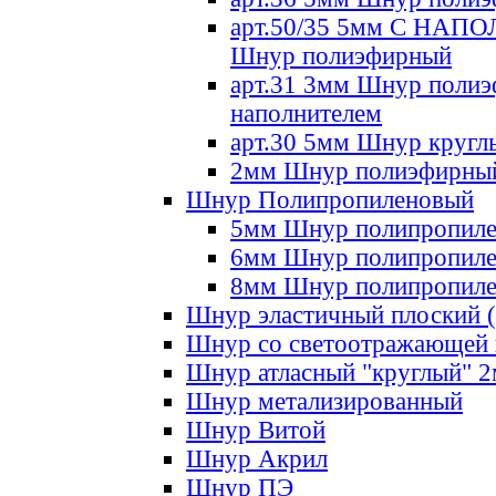
арт.50/35 5мм С НА
Шнур полиэфирный
арт.31 3мм Шнур полиэ
наполнителем
арт.30 5мм Шнур кругл
2мм Шнур полиэфирны
Шнур Полипропиленовый
5мм Шнур полипропил
6мм Шнур полипропил
8мм Шнур полипропил
Шнур эластичный плоский 
Шнур со светоотражающей
Шнур атласный "круглый" 
Шнур метализированный
Шнур Витой
Шнур Акрил
Шнур ПЭ