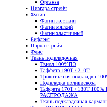
Органза
Ниагара стрейч
Фатин
Фатин жесткий
Фатин мягкий
Фатин элаcтичный
Бифлекс
Парча стрейч
Флис
Ткань подкладочная
Твилл 100%ПЭ
Таффета 190Т / 210Т
Трикотажная подкладка 10
Подкладка поливискоза
Таффета 170Т / 180Т 100%
РАСПРОДАЖА
Ткань подкладочная карман