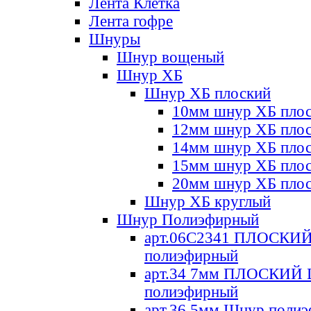
Лента Клетка
Лента гофре
Шнуры
Шнур вощеный
Шнур ХБ
Шнур ХБ плоский
10мм шнур ХБ пло
12мм шнур ХБ пло
14мм шнур ХБ пло
15мм шнур ХБ пло
20мм шнур ХБ пло
Шнур ХБ круглый
Шнур Полиэфирный
арт.06С2341 ПЛОСКИ
полиэфирный
арт.34 7мм ПЛОСКИЙ
полиэфирный
арт.36 5мм Шнур поли