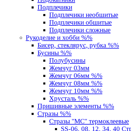
Подплечики
Подплечики необшитые
Подплечики обшитые
Подплечики сложные
Рукоделие и хобби %%
Бисер, стеклярус, рубка %%
Бусины %%
Полубусины
Жемчуг 03мм
Жемчуг 06мм %%
Жемчуг 08мм %%
Жемчуг 10мм %%
Хрусталь %%
Пришивные элементы %%
Стразы %%
Стразы "MС" термоклеевые
SS-06, 08, 12, 34, 40 С