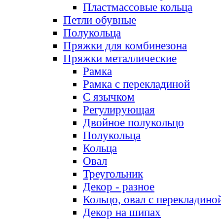
Пластмассовые кольца
Петли обувные
Полукольца
Пряжки для комбинезона
Пряжки металлические
Рамка
Рамка с перекладиной
С язычком
Регулирующая
Двойное полукольцо
Полукольца
Кольца
Овал
Треугольник
Декор - разное
Кольцо, овал с перекладино
Декор на шипах