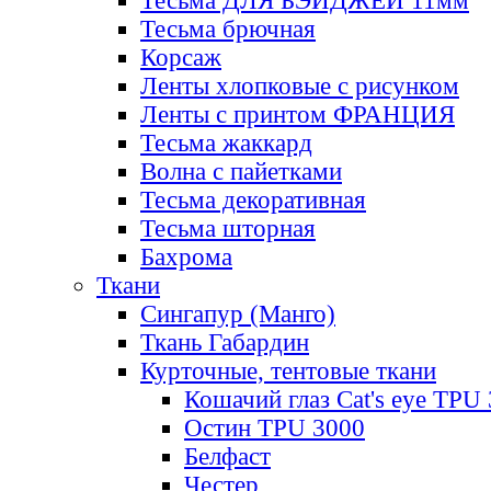
Тесьма ДЛЯ БЭЙДЖЕЙ 11мм
Тесьма брючная
Корсаж
Ленты хлопковые с рисунком
Ленты с принтом ФРАНЦИЯ
Тесьма жаккард
Волна с пайетками
Тесьма декоративная
Тесьма шторная
Бахрома
Ткани
Сингапур (Манго)
Ткань Габардин
Курточные, тентовые ткани
Кошачий глаз Cat's eye TPU
Остин TPU 3000
Белфаст
Честер