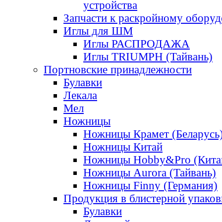
устройства
Запчасти к раскройному обору
Иглы для ШМ
Иглы РАСПРОДАЖА
Иглы TRIUMPH (Тайвань)
Портновские принадлежности
Булавки
Лекала
Мел
Ножницы
Ножницы Крамет (Беларусь
Ножницы Китай
Ножницы Hobby&Pro (Кита
Ножницы Aurora (Тайвань)
Ножницы Finny (Германия)
Продукция в блистерной упаков
Булавки