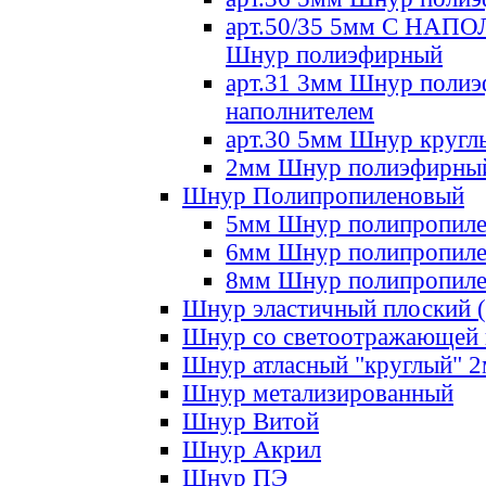
арт.50/35 5мм С НА
Шнур полиэфирный
арт.31 3мм Шнур полиэ
наполнителем
арт.30 5мм Шнур кругл
2мм Шнур полиэфирны
Шнур Полипропиленовый
5мм Шнур полипропил
6мм Шнур полипропил
8мм Шнур полипропил
Шнур эластичный плоский 
Шнур со светоотражающей
Шнур атласный "круглый" 
Шнур метализированный
Шнур Витой
Шнур Акрил
Шнур ПЭ