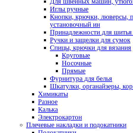
Для швейных машин, утюго
Иглы ручные
Кнопки, крючки, люверсы, 
установочный ин
Принадлежности для шитья 
Ручки и защелки для сумок
Спицы, крючки для вязания
Круговые
Носочные
Прямые
Фурнитура для белья
Шкатулки, органайзеры, кор
Химикаты
Разное
Калька
Электрокартон
Плечевые накладки и подокатники
Подокатники