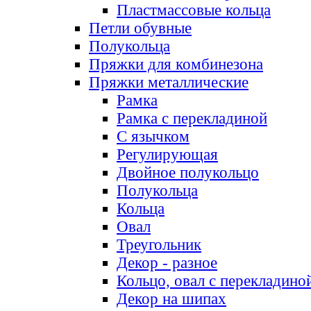
Пластмассовые кольца
Петли обувные
Полукольца
Пряжки для комбинезона
Пряжки металлические
Рамка
Рамка с перекладиной
С язычком
Регулирующая
Двойное полукольцо
Полукольца
Кольца
Овал
Треугольник
Декор - разное
Кольцо, овал с перекладино
Декор на шипах