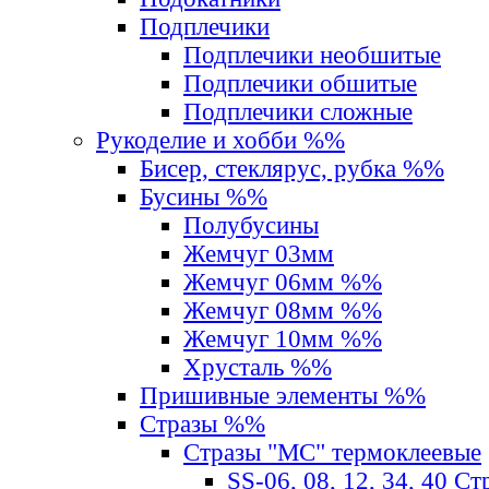
Подплечики
Подплечики необшитые
Подплечики обшитые
Подплечики сложные
Рукоделие и хобби %%
Бисер, стеклярус, рубка %%
Бусины %%
Полубусины
Жемчуг 03мм
Жемчуг 06мм %%
Жемчуг 08мм %%
Жемчуг 10мм %%
Хрусталь %%
Пришивные элементы %%
Стразы %%
Стразы "MС" термоклеевые
SS-06, 08, 12, 34, 40 С