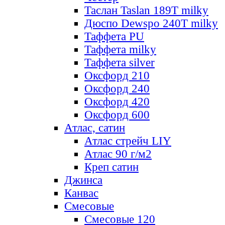
Таслан Taslan 189T milky
Дюспо Dewspo 240T milky
Таффета PU
Таффета milky
Таффета silver
Оксфорд 210
Оксфорд 240
Оксфорд 420
Оксфорд 600
Атлас, сатин
Атлас стрейч LIY
Атлас 90 г/м2
Креп сатин
Джинса
Канвас
Смесовые
Смесовые 120