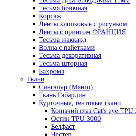
Тесьма ДЛЯ БЭЙДЖЕЙ 11мм
Тесьма брючная
Корсаж
Ленты хлопковые с рисунком
Ленты с принтом ФРАНЦИЯ
Тесьма жаккард
Волна с пайетками
Тесьма декоративная
Тесьма шторная
Бахрома
Ткани
Сингапур (Манго)
Ткань Габардин
Курточные, тентовые ткани
Кошачий глаз Cat's eye TPU
Остин TPU 3000
Белфаст
Честер