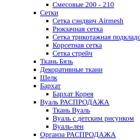
Смесовые 200 - 210
Сетки
Сетка сэндвич Airmesh
Рюкзачная сетка
Сетка трикотажная подклад
Корсетная сетка
Сетка стрейч
Ткань Бязь
Декоративные ткани
Шелк
Бархат
Бархат Корея
Вуаль РАСПРОДАЖА
Ткань Вуаль
Вуаль с детским рисунком
Вуаль-лен
Органза РАСПРОДАЖА