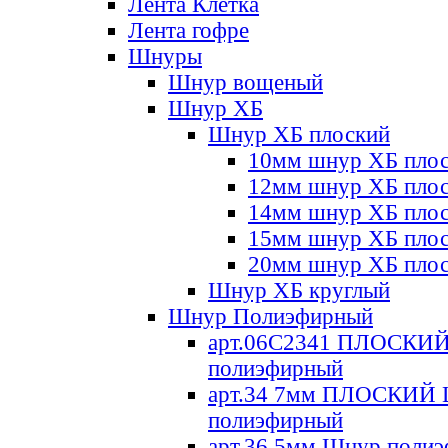
Лента Клетка
Лента гофре
Шнуры
Шнур вощеный
Шнур ХБ
Шнур ХБ плоский
10мм шнур ХБ пло
12мм шнур ХБ пло
14мм шнур ХБ пло
15мм шнур ХБ пло
20мм шнур ХБ пло
Шнур ХБ круглый
Шнур Полиэфирный
арт.06С2341 ПЛОСКИ
полиэфирный
арт.34 7мм ПЛОСКИЙ
полиэфирный
арт.36 5мм Шнур поли