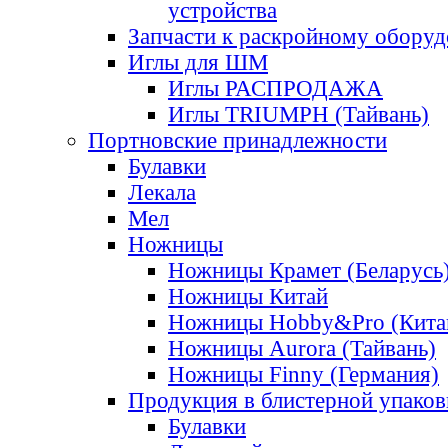
устройства
Запчасти к раскройному обору
Иглы для ШМ
Иглы РАСПРОДАЖА
Иглы TRIUMPH (Тайвань)
Портновские принадлежности
Булавки
Лекала
Мел
Ножницы
Ножницы Крамет (Беларусь
Ножницы Китай
Ножницы Hobby&Pro (Кита
Ножницы Aurora (Тайвань)
Ножницы Finny (Германия)
Продукция в блистерной упаков
Булавки