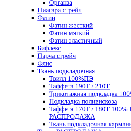
Органза
Ниагара стрейч
Фатин
Фатин жесткий
Фатин мягкий
Фатин элаcтичный
Бифлекс
Парча стрейч
Флис
Ткань подкладочная
Твилл 100%ПЭ
Таффета 190Т / 210Т
Трикотажная подкладка 10
Подкладка поливискоза
Таффета 170Т / 180Т 100%
РАСПРОДАЖА
Ткань подкладочная карман