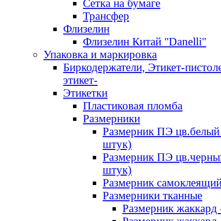
Сетка на бумаге
Трансфер
Флизелин
Флизелин Китай "Danelli"
Упаковка и маркировка
Биркодержатели, Этикет-пистоле
этикет-
Этикетки
Пластиковая пломба
Размерники
Размерник ПЭ цв.белый 
штук)
Размерник ПЭ цв.черны
штук)
Размерник самоклеящи
Размерники тканные
Размерник жаккард 