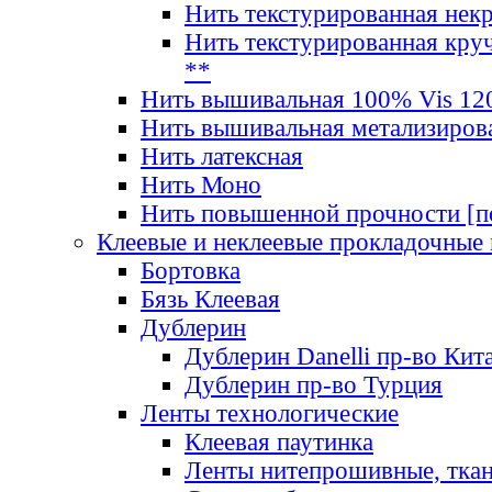
Нить текстурированная нек
Нить текстурированная круч
**
Нить вышивальная 100% Vis 120
Нить вышивальная метализиров
Нить латексная
Нить Моно
Нить повышенной прочности [под
Клеевые и неклеевые прокладочные
Бортовка
Бязь Клеевая
Дублерин
Дублерин Danelli пр-во Кит
Дублерин пр-во Турция
Ленты технологические
Клеевая паутинка
Ленты нитепрошивные, ткан