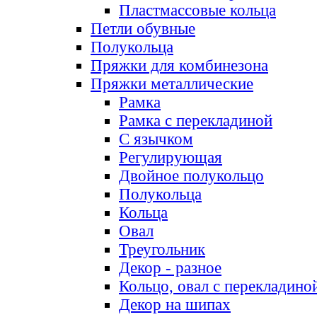
Пластмассовые кольца
Петли обувные
Полукольца
Пряжки для комбинезона
Пряжки металлические
Рамка
Рамка с перекладиной
С язычком
Регулирующая
Двойное полукольцо
Полукольца
Кольца
Овал
Треугольник
Декор - разное
Кольцо, овал с перекладино
Декор на шипах