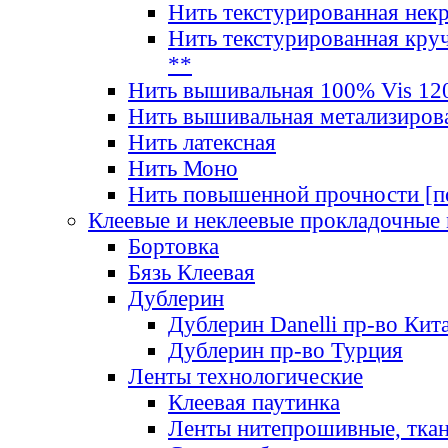
Нить текстурированная нек
Нить текстурированная круч
**
Нить вышивальная 100% Vis 120
Нить вышивальная метализиров
Нить латексная
Нить Моно
Нить повышенной прочности [под
Клеевые и неклеевые прокладочные
Бортовка
Бязь Клеевая
Дублерин
Дублерин Danelli пр-во Кит
Дублерин пр-во Турция
Ленты технологические
Клеевая паутинка
Ленты нитепрошивные, ткан