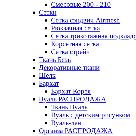
Смесовые 200 - 210
Сетки
Сетка сэндвич Airmesh
Рюкзачная сетка
Сетка трикотажная подклад
Корсетная сетка
Сетка стрейч
Ткань Бязь
Декоративные ткани
Шелк
Бархат
Бархат Корея
Вуаль РАСПРОДАЖА
Ткань Вуаль
Вуаль с детским рисунком
Вуаль-лен
Органза РАСПРОДАЖА