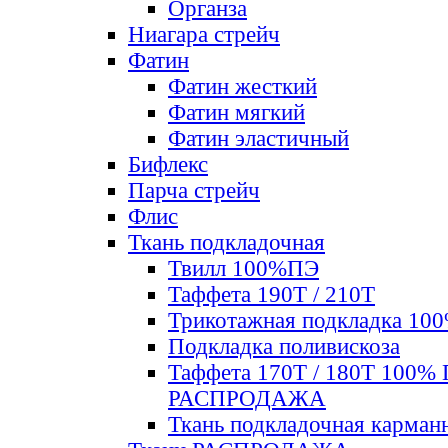
Органза
Ниагара стрейч
Фатин
Фатин жесткий
Фатин мягкий
Фатин элаcтичный
Бифлекс
Парча стрейч
Флис
Ткань подкладочная
Твилл 100%ПЭ
Таффета 190Т / 210Т
Трикотажная подкладка 10
Подкладка поливискоза
Таффета 170Т / 180Т 100%
РАСПРОДАЖА
Ткань подкладочная карман