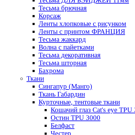
Тесьма ДЛЯ БЭЙДЖЕЙ 11мм
Тесьма брючная
Корсаж
Ленты хлопковые с рисунком
Ленты с принтом ФРАНЦИЯ
Тесьма жаккард
Волна с пайетками
Тесьма декоративная
Тесьма шторная
Бахрома
Ткани
Сингапур (Манго)
Ткань Габардин
Курточные, тентовые ткани
Кошачий глаз Cat's eye TPU
Остин TPU 3000
Белфаст
Честер