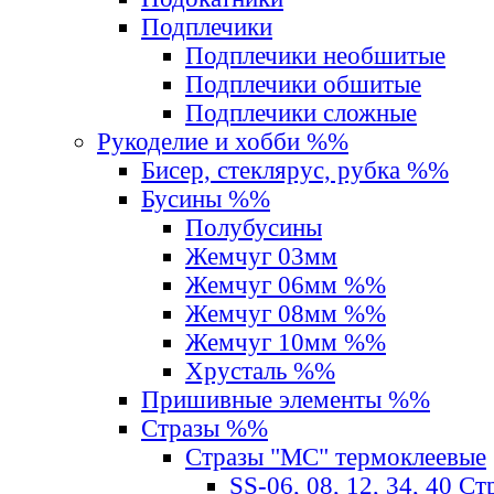
Подплечики
Подплечики необшитые
Подплечики обшитые
Подплечики сложные
Рукоделие и хобби %%
Бисер, стеклярус, рубка %%
Бусины %%
Полубусины
Жемчуг 03мм
Жемчуг 06мм %%
Жемчуг 08мм %%
Жемчуг 10мм %%
Хрусталь %%
Пришивные элементы %%
Стразы %%
Стразы "MС" термоклеевые
SS-06, 08, 12, 34, 40 С