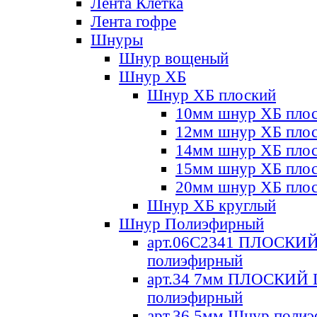
Лента Клетка
Лента гофре
Шнуры
Шнур вощеный
Шнур ХБ
Шнур ХБ плоский
10мм шнур ХБ пло
12мм шнур ХБ пло
14мм шнур ХБ пло
15мм шнур ХБ пло
20мм шнур ХБ пло
Шнур ХБ круглый
Шнур Полиэфирный
арт.06С2341 ПЛОСКИ
полиэфирный
арт.34 7мм ПЛОСКИЙ
полиэфирный
арт.36 5мм Шнур поли