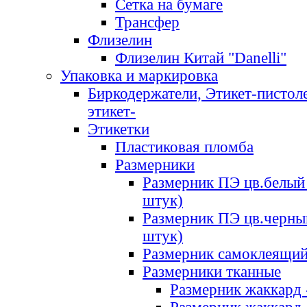
Сетка на бумаге
Трансфер
Флизелин
Флизелин Китай "Danelli"
Упаковка и маркировка
Биркодержатели, Этикет-пистоле
этикет-
Этикетки
Пластиковая пломба
Размерники
Размерник ПЭ цв.белый 
штук)
Размерник ПЭ цв.черны
штук)
Размерник самоклеящи
Размерники тканные
Размерник жаккард 