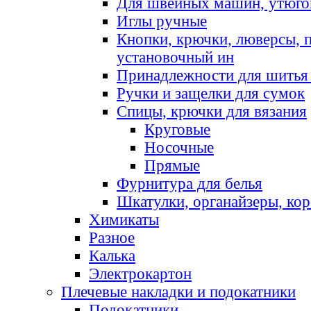
Для швейных машин, утюго
Иглы ручные
Кнопки, крючки, люверсы, 
установочный ин
Принадлежности для шитья 
Ручки и защелки для сумок
Спицы, крючки для вязания
Круговые
Носочные
Прямые
Фурнитура для белья
Шкатулки, органайзеры, кор
Химикаты
Разное
Калька
Электрокартон
Плечевые накладки и подокатники
Подокатники