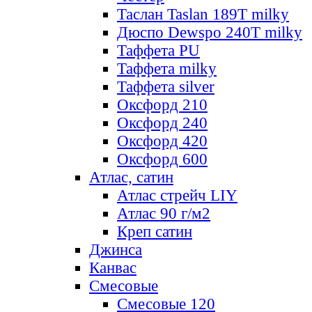
Таслан Taslan 189T milky
Дюспо Dewspo 240T milky
Таффета PU
Таффета milky
Таффета silver
Оксфорд 210
Оксфорд 240
Оксфорд 420
Оксфорд 600
Атлас, сатин
Атлас стрейч LIY
Атлас 90 г/м2
Креп сатин
Джинса
Канвас
Смесовые
Смесовые 120