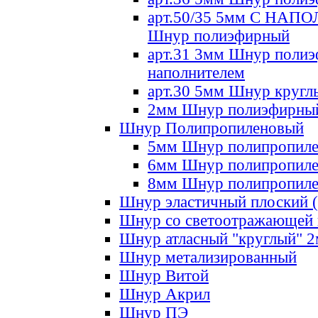
арт.50/35 5мм С НА
Шнур полиэфирный
арт.31 3мм Шнур полиэ
наполнителем
арт.30 5мм Шнур кругл
2мм Шнур полиэфирны
Шнур Полипропиленовый
5мм Шнур полипропил
6мм Шнур полипропил
8мм Шнур полипропил
Шнур эластичный плоский 
Шнур со светоотражающей
Шнур атласный "круглый" 
Шнур метализированный
Шнур Витой
Шнур Акрил
Шнур ПЭ