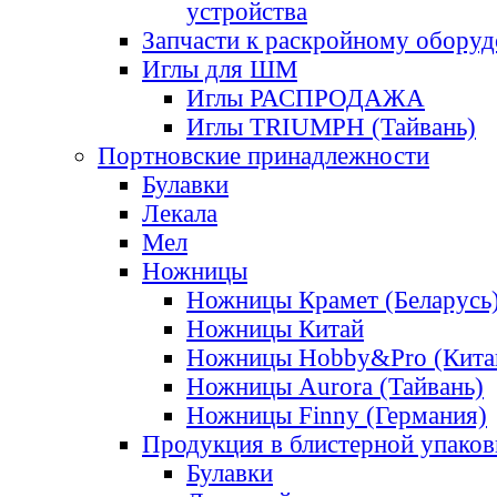
устройства
Запчасти к раскройному обору
Иглы для ШМ
Иглы РАСПРОДАЖА
Иглы TRIUMPH (Тайвань)
Портновские принадлежности
Булавки
Лекала
Мел
Ножницы
Ножницы Крамет (Беларусь
Ножницы Китай
Ножницы Hobby&Pro (Кита
Ножницы Aurora (Тайвань)
Ножницы Finny (Германия)
Продукция в блистерной упаков
Булавки