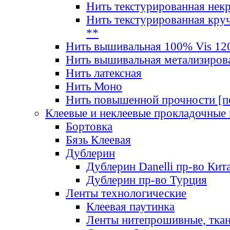
Нить текстурированная нек
Нить текстурированная круч
**
Нить вышивальная 100% Vis 120
Нить вышивальная метализиров
Нить латексная
Нить Моно
Нить повышенной прочности [под
Клеевые и неклеевые прокладочные
Бортовка
Бязь Клеевая
Дублерин
Дублерин Danelli пр-во Кит
Дублерин пр-во Турция
Ленты технологические
Клеевая паутинка
Ленты нитепрошивные, ткан