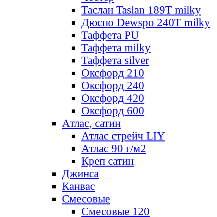
Таслан Taslan 189T milky
Дюспо Dewspo 240T milky
Таффета PU
Таффета milky
Таффета silver
Оксфорд 210
Оксфорд 240
Оксфорд 420
Оксфорд 600
Атлас, сатин
Атлас стрейч LIY
Атлас 90 г/м2
Креп сатин
Джинса
Канвас
Смесовые
Смесовые 120