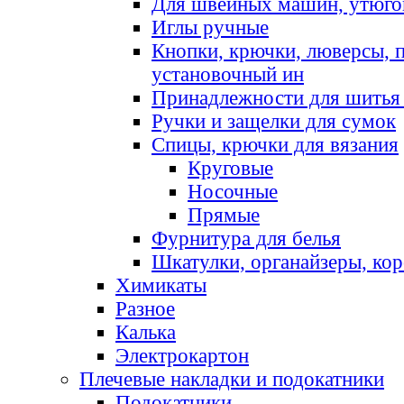
Для швейных машин, утюго
Иглы ручные
Кнопки, крючки, люверсы, 
установочный ин
Принадлежности для шитья 
Ручки и защелки для сумок
Спицы, крючки для вязания
Круговые
Носочные
Прямые
Фурнитура для белья
Шкатулки, органайзеры, кор
Химикаты
Разное
Калька
Электрокартон
Плечевые накладки и подокатники
Подокатники