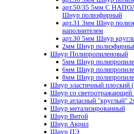
арт.50/35 5мм С НА
Шнур полиэфирный
арт.31 3мм Шнур полиэ
наполнителем
арт.30 5мм Шнур кругл
2мм Шнур полиэфирны
Шнур Полипропиленовый
5мм Шнур полипропил
6мм Шнур полипропил
8мм Шнур полипропил
Шнур эластичный плоский 
Шнур со светоотражающей
Шнур атласный "круглый" 
Шнур метализированный
Шнур Витой
Шнур Акрил
Шнур ПЭ