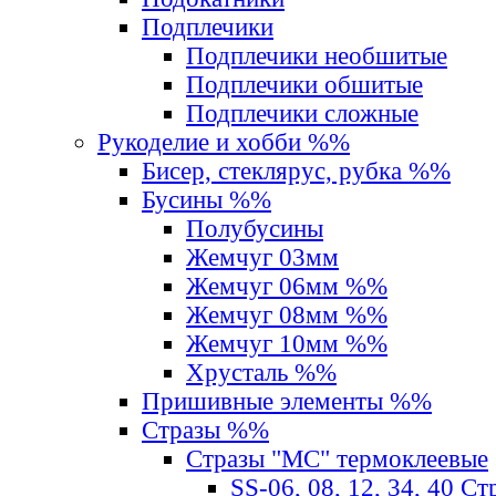
Подплечики
Подплечики необшитые
Подплечики обшитые
Подплечики сложные
Рукоделие и хобби %%
Бисер, стеклярус, рубка %%
Бусины %%
Полубусины
Жемчуг 03мм
Жемчуг 06мм %%
Жемчуг 08мм %%
Жемчуг 10мм %%
Хрусталь %%
Пришивные элементы %%
Стразы %%
Стразы "MС" термоклеевые
SS-06, 08, 12, 34, 40 С