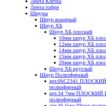
Лента Клетка
Лента гофре
Шнуры
Шнур вощеный
Шнур ХБ
Шнур ХБ плоский
10мм шнур ХБ пло
12мм шнур ХБ пло
14мм шнур ХБ пло
15мм шнур ХБ пло
20мм шнур ХБ пло
Шнур ХБ круглый
Шнур Полиэфирный
арт.06С2341 ПЛОСКИ
полиэфирный
арт.34 7мм ПЛОСКИЙ
полиэфирный
арт.36 5мм Шнур поли