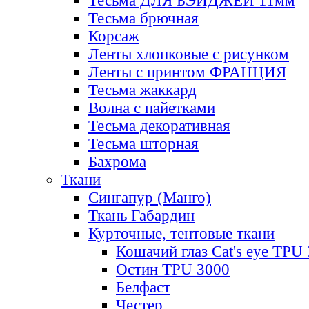
Тесьма ДЛЯ БЭЙДЖЕЙ 11мм
Тесьма брючная
Корсаж
Ленты хлопковые с рисунком
Ленты с принтом ФРАНЦИЯ
Тесьма жаккард
Волна с пайетками
Тесьма декоративная
Тесьма шторная
Бахрома
Ткани
Сингапур (Манго)
Ткань Габардин
Курточные, тентовые ткани
Кошачий глаз Cat's eye TPU
Остин TPU 3000
Белфаст
Честер