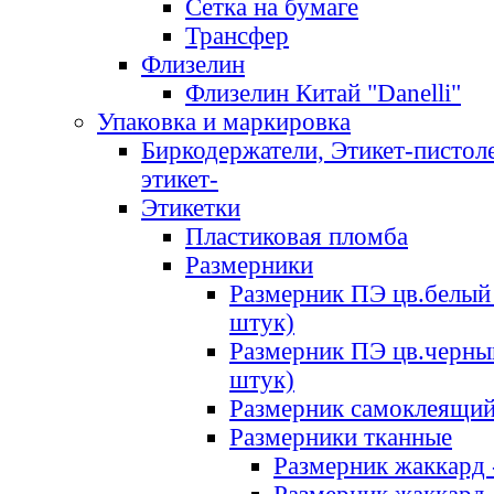
Сетка на бумаге
Трансфер
Флизелин
Флизелин Китай "Danelli"
Упаковка и маркировка
Биркодержатели, Этикет-пистоле
этикет-
Этикетки
Пластиковая пломба
Размерники
Размерник ПЭ цв.белый 
штук)
Размерник ПЭ цв.черны
штук)
Размерник самоклеящи
Размерники тканные
Размерник жаккард 