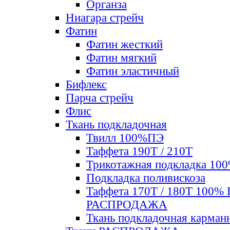
Органза
Ниагара стрейч
Фатин
Фатин жесткий
Фатин мягкий
Фатин элаcтичный
Бифлекс
Парча стрейч
Флис
Ткань подкладочная
Твилл 100%ПЭ
Таффета 190Т / 210Т
Трикотажная подкладка 10
Подкладка поливискоза
Таффета 170Т / 180Т 100%
РАСПРОДАЖА
Ткань подкладочная карман