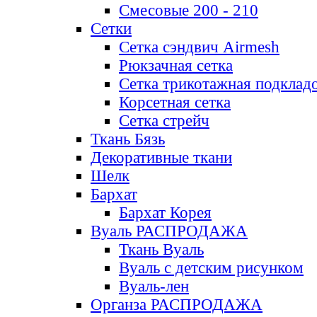
Смесовые 200 - 210
Сетки
Сетка сэндвич Airmesh
Рюкзачная сетка
Сетка трикотажная подклад
Корсетная сетка
Сетка стрейч
Ткань Бязь
Декоративные ткани
Шелк
Бархат
Бархат Корея
Вуаль РАСПРОДАЖА
Ткань Вуаль
Вуаль с детским рисунком
Вуаль-лен
Органза РАСПРОДАЖА