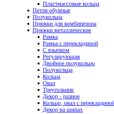
Пластмассовые кольца
Петли обувные
Полукольца
Пряжки для комбинезона
Пряжки металлические
Рамка
Рамка с перекладиной
С язычком
Регулирующая
Двойное полукольцо
Полукольца
Кольца
Овал
Треугольник
Декор - разное
Кольцо, овал с перекладино
Декор на шипах