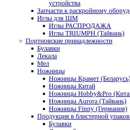
устройства
Запчасти к раскройному обору
Иглы для ШМ
Иглы РАСПРОДАЖА
Иглы TRIUMPH (Тайвань)
Портновские принадлежности
Булавки
Лекала
Мел
Ножницы
Ножницы Крамет (Беларусь
Ножницы Китай
Ножницы Hobby&Pro (Кита
Ножницы Aurora (Тайвань)
Ножницы Finny (Германия)
Продукция в блистерной упаков
Булавки