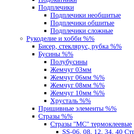
Подплечики
Подплечики необшитые
Подплечики обшитые
Подплечики сложные
Рукоделие и хобби %%
Бисер, стеклярус, рубка %%
Бусины %%
Полубусины
Жемчуг 03мм
Жемчуг 06мм %%
Жемчуг 08мм %%
Жемчуг 10мм %%
Хрусталь %%
Пришивные элементы %%
Стразы %%
Стразы "MС" термоклеевые
SS-06, 08, 12, 34, 40 С