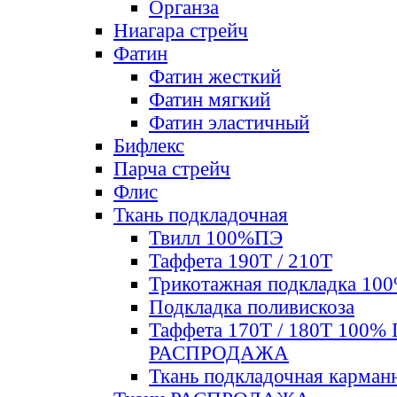
Органза
Ниагара стрейч
Фатин
Фатин жесткий
Фатин мягкий
Фатин элаcтичный
Бифлекс
Парча стрейч
Флис
Ткань подкладочная
Твилл 100%ПЭ
Таффета 190Т / 210Т
Трикотажная подкладка 10
Подкладка поливискоза
Таффета 170Т / 180Т 100%
РАСПРОДАЖА
Ткань подкладочная карман