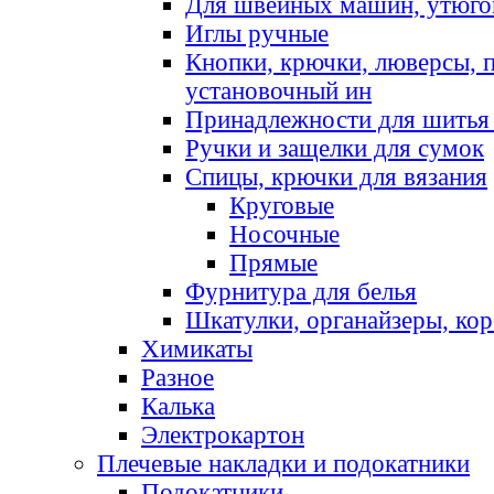
Для швейных машин, утюго
Иглы ручные
Кнопки, крючки, люверсы, 
установочный ин
Принадлежности для шитья 
Ручки и защелки для сумок
Спицы, крючки для вязания
Круговые
Носочные
Прямые
Фурнитура для белья
Шкатулки, органайзеры, кор
Химикаты
Разное
Калька
Электрокартон
Плечевые накладки и подокатники
Подокатники