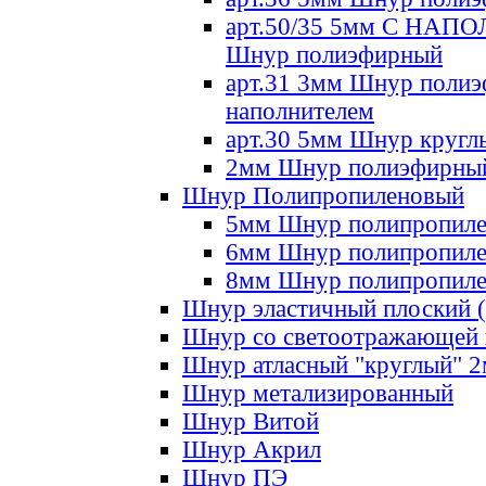
арт.50/35 5мм С НА
Шнур полиэфирный
арт.31 3мм Шнур полиэ
наполнителем
арт.30 5мм Шнур кругл
2мм Шнур полиэфирны
Шнур Полипропиленовый
5мм Шнур полипропил
6мм Шнур полипропил
8мм Шнур полипропил
Шнур эластичный плоский 
Шнур со светоотражающей
Шнур атласный "круглый" 
Шнур метализированный
Шнур Витой
Шнур Акрил
Шнур ПЭ