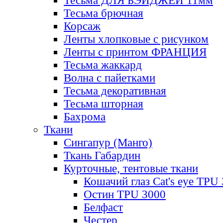
Тесьма ДЛЯ БЭЙДЖЕЙ 11мм
Тесьма брючная
Корсаж
Ленты хлопковые с рисунком
Ленты с принтом ФРАНЦИЯ
Тесьма жаккард
Волна с пайетками
Тесьма декоративная
Тесьма шторная
Бахрома
Ткани
Сингапур (Манго)
Ткань Габардин
Курточные, тентовые ткани
Кошачий глаз Cat's eye TPU
Остин TPU 3000
Белфаст
Честер