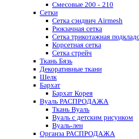
Смесовые 200 - 210
Сетки
Сетка сэндвич Airmesh
Рюкзачная сетка
Сетка трикотажная подклад
Корсетная сетка
Сетка стрейч
Ткань Бязь
Декоративные ткани
Шелк
Бархат
Бархат Корея
Вуаль РАСПРОДАЖА
Ткань Вуаль
Вуаль с детским рисунком
Вуаль-лен
Органза РАСПРОДАЖА