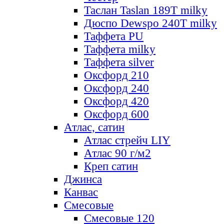
Таслан Taslan 189T milky
Дюспо Dewspo 240T milky
Таффета PU
Таффета milky
Таффета silver
Оксфорд 210
Оксфорд 240
Оксфорд 420
Оксфорд 600
Атлас, сатин
Атлас стрейч LIY
Атлас 90 г/м2
Креп сатин
Джинса
Канвас
Смесовые
Смесовые 120