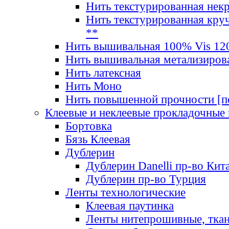
Нить текстурированная нек
Нить текстурированная круч
**
Нить вышивальная 100% Vis 120
Нить вышивальная метализиров
Нить латексная
Нить Моно
Нить повышенной прочности [под
Клеевые и неклеевые прокладочные
Бортовка
Бязь Клеевая
Дублерин
Дублерин Danelli пр-во Кит
Дублерин пр-во Турция
Ленты технологические
Клеевая паутинка
Ленты нитепрошивные, ткан