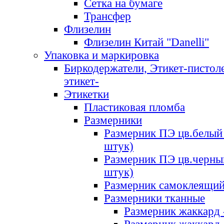
Сетка на бумаге
Трансфер
Флизелин
Флизелин Китай "Danelli"
Упаковка и маркировка
Биркодержатели, Этикет-пистоле
этикет-
Этикетки
Пластиковая пломба
Размерники
Размерник ПЭ цв.белый 
штук)
Размерник ПЭ цв.черны
штук)
Размерник самоклеящи
Размерники тканные
Размерник жаккард 