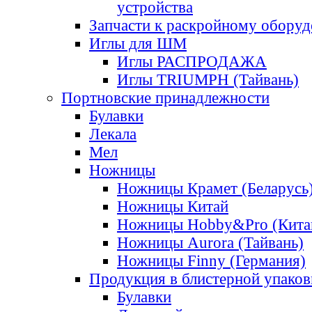
устройства
Запчасти к раскройному обору
Иглы для ШМ
Иглы РАСПРОДАЖА
Иглы TRIUMPH (Тайвань)
Портновские принадлежности
Булавки
Лекала
Мел
Ножницы
Ножницы Крамет (Беларусь
Ножницы Китай
Ножницы Hobby&Pro (Кита
Ножницы Aurora (Тайвань)
Ножницы Finny (Германия)
Продукция в блистерной упаков
Булавки