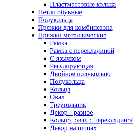
Пластмассовые кольца
Петли обувные
Полукольца
Пряжки для комбинезона
Пряжки металлические
Рамка
Рамка с перекладиной
С язычком
Регулирующая
Двойное полукольцо
Полукольца
Кольца
Овал
Треугольник
Декор - разное
Кольцо, овал с перекладино
Декор на шипах