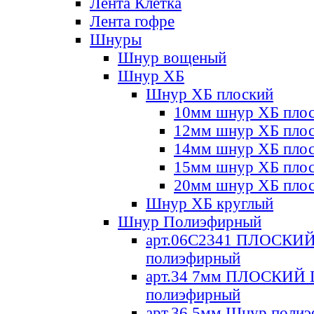
Лента Клетка
Лента гофре
Шнуры
Шнур вощеный
Шнур ХБ
Шнур ХБ плоский
10мм шнур ХБ пло
12мм шнур ХБ пло
14мм шнур ХБ пло
15мм шнур ХБ пло
20мм шнур ХБ пло
Шнур ХБ круглый
Шнур Полиэфирный
арт.06С2341 ПЛОСКИ
полиэфирный
арт.34 7мм ПЛОСКИЙ
полиэфирный
арт.36 5мм Шнур поли