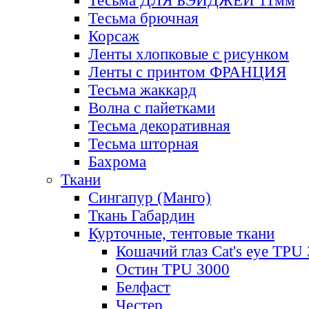
Тесьма ДЛЯ БЭЙДЖЕЙ 11мм
Тесьма брючная
Корсаж
Ленты хлопковые с рисунком
Ленты с принтом ФРАНЦИЯ
Тесьма жаккард
Волна с пайетками
Тесьма декоративная
Тесьма шторная
Бахрома
Ткани
Сингапур (Манго)
Ткань Габардин
Курточные, тентовые ткани
Кошачий глаз Cat's eye TPU
Остин TPU 3000
Белфаст
Честер