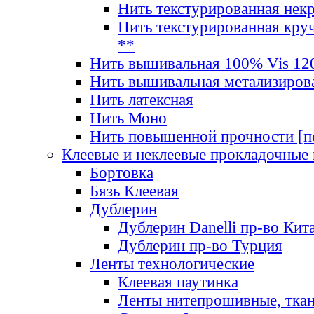
Нить текстурированная нек
Нить текстурированная круч
**
Нить вышивальная 100% Vis 120
Нить вышивальная метализиров
Нить латексная
Нить Моно
Нить повышенной прочности [под
Клеевые и неклеевые прокладочные
Бортовка
Бязь Клеевая
Дублерин
Дублерин Danelli пр-во Кит
Дублерин пр-во Турция
Ленты технологические
Клеевая паутинка
Ленты нитепрошивные, ткан