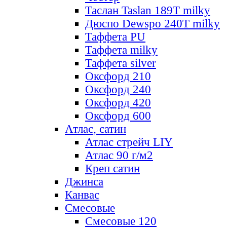
Таслан Taslan 189T milky
Дюспо Dewspo 240T milky
Таффета PU
Таффета milky
Таффета silver
Оксфорд 210
Оксфорд 240
Оксфорд 420
Оксфорд 600
Атлас, сатин
Атлас стрейч LIY
Атлас 90 г/м2
Креп сатин
Джинса
Канвас
Смесовые
Смесовые 120