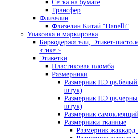
Сетка на бумаге
Трансфер
Флизелин
Флизелин Китай "Danelli"
Упаковка и маркировка
Биркодержатели, Этикет-пистоле
этикет-
Этикетки
Пластиковая пломба
Размерники
Размерник ПЭ цв.белый 
штук)
Размерник ПЭ цв.черны
штук)
Размерник самоклеящи
Размерники тканные
Размерник жаккард 