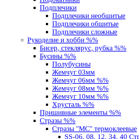
Подплечики
Подплечики необшитые
Подплечики обшитые
Подплечики сложные
Рукоделие и хобби %%
Бисер, стеклярус, рубка %%
Бусины %%
Полубусины
Жемчуг 03мм
Жемчуг 06мм %%
Жемчуг 08мм %%
Жемчуг 10мм %%
Хрусталь %%
Пришивные элементы %%
Стразы %%
Стразы "MС" термоклеевые
SS-06, 08, 12, 34, 40 С