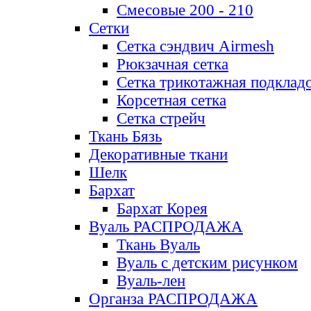
Смесовые 200 - 210
Сетки
Сетка сэндвич Airmesh
Рюкзачная сетка
Сетка трикотажная подклад
Корсетная сетка
Сетка стрейч
Ткань Бязь
Декоративные ткани
Шелк
Бархат
Бархат Корея
Вуаль РАСПРОДАЖА
Ткань Вуаль
Вуаль с детским рисунком
Вуаль-лен
Органза РАСПРОДАЖА