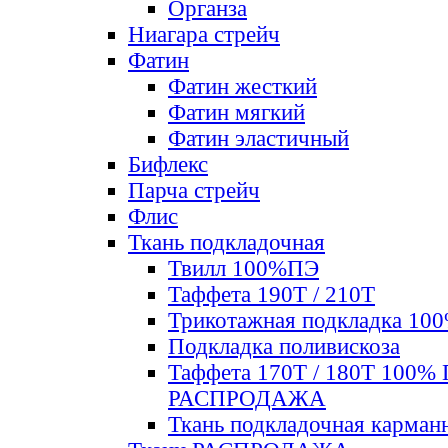
Органза
Ниагара стрейч
Фатин
Фатин жесткий
Фатин мягкий
Фатин элаcтичный
Бифлекс
Парча стрейч
Флис
Ткань подкладочная
Твилл 100%ПЭ
Таффета 190Т / 210Т
Трикотажная подкладка 10
Подкладка поливискоза
Таффета 170Т / 180Т 100%
РАСПРОДАЖА
Ткань подкладочная карман