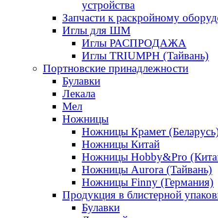
устройства
Запчасти к раскройному обору
Иглы для ШМ
Иглы РАСПРОДАЖА
Иглы TRIUMPH (Тайвань)
Портновские принадлежности
Булавки
Лекала
Мел
Ножницы
Ножницы Крамет (Беларусь
Ножницы Китай
Ножницы Hobby&Pro (Кита
Ножницы Aurora (Тайвань)
Ножницы Finny (Германия)
Продукция в блистерной упаков
Булавки