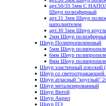
арт.50/35 5мм С НА
Шнур полиэфирный
арт.31 3мм Шнур полиэ
наполнителем
арт.30 5мм Шнур кругл
2мм Шнур полиэфирны
Шнур Полипропиленовый
5мм Шнур полипропил
6мм Шнур полипропил
8мм Шнур полипропил
Шнур эластичный плоский 
Шнур со светоотражающей
Шнур атласный "круглый" 
Шнур метализированный
Шнур Витой
Шнур Акрил
Шнур ПЭ