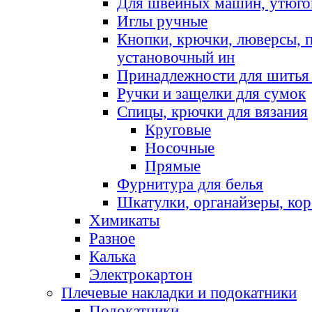
Для швейных машин, утюго
Иглы ручные
Кнопки, крючки, люверсы, 
установочный ин
Принадлежности для шитья 
Ручки и защелки для сумок
Спицы, крючки для вязания
Круговые
Носочные
Прямые
Фурнитура для белья
Шкатулки, органайзеры, кор
Химикаты
Разное
Калька
Электрокартон
Плечевые накладки и подокатники
Подокатники