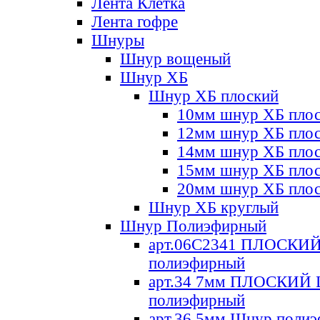
Лента Клетка
Лента гофре
Шнуры
Шнур вощеный
Шнур ХБ
Шнур ХБ плоский
10мм шнур ХБ пло
12мм шнур ХБ пло
14мм шнур ХБ пло
15мм шнур ХБ пло
20мм шнур ХБ пло
Шнур ХБ круглый
Шнур Полиэфирный
арт.06С2341 ПЛОСКИ
полиэфирный
арт.34 7мм ПЛОСКИЙ
полиэфирный
арт.36 5мм Шнур поли