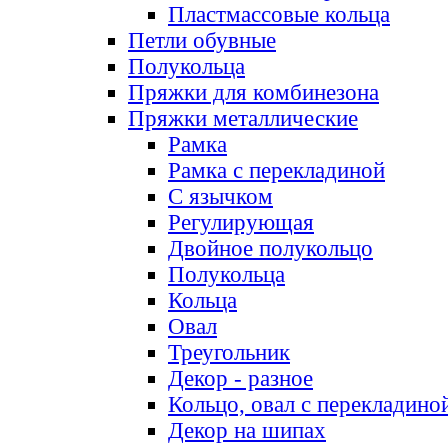
Пластмассовые кольца
Петли обувные
Полукольца
Пряжки для комбинезона
Пряжки металлические
Рамка
Рамка с перекладиной
С язычком
Регулирующая
Двойное полукольцо
Полукольца
Кольца
Овал
Треугольник
Декор - разное
Кольцо, овал с перекладино
Декор на шипах