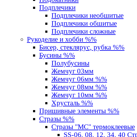
Подплечики
Подплечики необшитые
Подплечики обшитые
Подплечики сложные
Рукоделие и хобби %%
Бисер, стеклярус, рубка %%
Бусины %%
Полубусины
Жемчуг 03мм
Жемчуг 06мм %%
Жемчуг 08мм %%
Жемчуг 10мм %%
Хрусталь %%
Пришивные элементы %%
Стразы %%
Стразы "MС" термоклеевые
SS-06, 08, 12, 34, 40 С