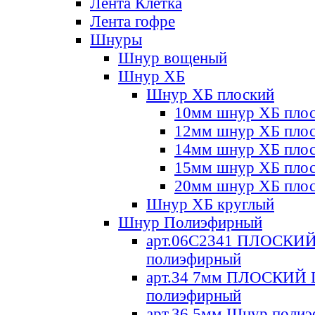
Лента Клетка
Лента гофре
Шнуры
Шнур вощеный
Шнур ХБ
Шнур ХБ плоский
10мм шнур ХБ пло
12мм шнур ХБ пло
14мм шнур ХБ пло
15мм шнур ХБ пло
20мм шнур ХБ пло
Шнур ХБ круглый
Шнур Полиэфирный
арт.06С2341 ПЛОСКИ
полиэфирный
арт.34 7мм ПЛОСКИЙ
полиэфирный
арт.36 5мм Шнур поли