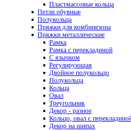
Пластмассовые кольца
Петли обувные
Полукольца
Пряжки для комбинезона
Пряжки металлические
Рамка
Рамка с перекладиной
С язычком
Регулирующая
Двойное полукольцо
Полукольца
Кольца
Овал
Треугольник
Декор - разное
Кольцо, овал с перекладино
Декор на шипах