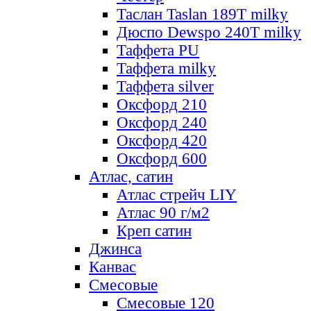
Таслан Taslan 189T milky
Дюспо Dewspo 240T milky
Таффета PU
Таффета milky
Таффета silver
Оксфорд 210
Оксфорд 240
Оксфорд 420
Оксфорд 600
Атлас, сатин
Атлас стрейч LIY
Атлас 90 г/м2
Креп сатин
Джинса
Канвас
Смесовые
Смесовые 120