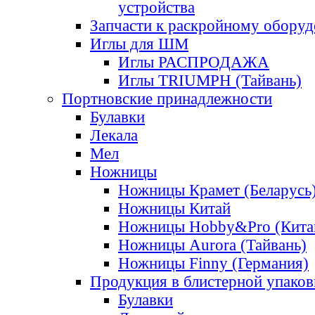
устройства
Запчасти к раскройному обору
Иглы для ШМ
Иглы РАСПРОДАЖА
Иглы TRIUMPH (Тайвань)
Портновские принадлежности
Булавки
Лекала
Мел
Ножницы
Ножницы Крамет (Беларусь
Ножницы Китай
Ножницы Hobby&Pro (Кита
Ножницы Aurora (Тайвань)
Ножницы Finny (Германия)
Продукция в блистерной упаков
Булавки