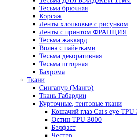
Тесьма ДЛЯ БЭЙДЖЕЙ 11мм
Тесьма брючная
Корсаж
Ленты хлопковые с рисунком
Ленты с принтом ФРАНЦИЯ
Тесьма жаккард
Волна с пайетками
Тесьма декоративная
Тесьма шторная
Бахрома
Ткани
Сингапур (Манго)
Ткань Габардин
Курточные, тентовые ткани
Кошачий глаз Cat's eye TPU
Остин TPU 3000
Белфаст
Честер