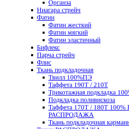
Органза
Ниагара стрейч
Фатин
Фатин жесткий
Фатин мягкий
Фатин элаcтичный
Бифлекс
Парча стрейч
Флис
Ткань подкладочная
Твилл 100%ПЭ
Таффета 190Т / 210Т
Трикотажная подкладка 10
Подкладка поливискоза
Таффета 170Т / 180Т 100%
РАСПРОДАЖА
Ткань подкладочная карман