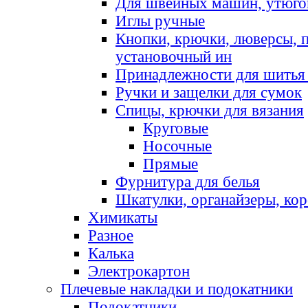
Для швейных машин, утюго
Иглы ручные
Кнопки, крючки, люверсы, 
установочный ин
Принадлежности для шитья 
Ручки и защелки для сумок
Спицы, крючки для вязания
Круговые
Носочные
Прямые
Фурнитура для белья
Шкатулки, органайзеры, кор
Химикаты
Разное
Калька
Электрокартон
Плечевые накладки и подокатники
Подокатники