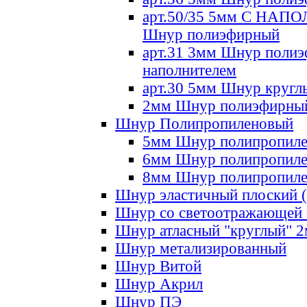
арт.50/35 5мм С НА
Шнур полиэфирный
арт.31 3мм Шнур полиэ
наполнителем
арт.30 5мм Шнур кругл
2мм Шнур полиэфирны
Шнур Полипропиленовый
5мм Шнур полипропил
6мм Шнур полипропил
8мм Шнур полипропил
Шнур эластичный плоский 
Шнур со светоотражающей
Шнур атласный "круглый" 
Шнур метализированный
Шнур Витой
Шнур Акрил
Шнур ПЭ