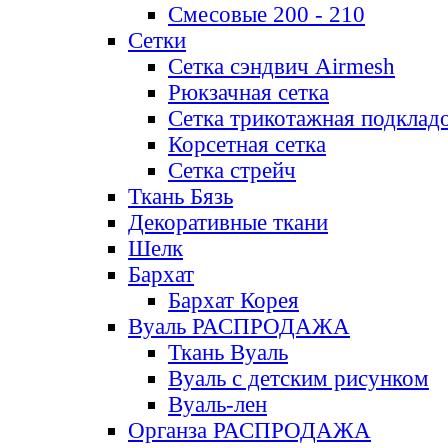
Смесовые 200 - 210
Сетки
Сетка сэндвич Airmesh
Рюкзачная сетка
Сетка трикотажная подклад
Корсетная сетка
Сетка стрейч
Ткань Бязь
Декоративные ткани
Шелк
Бархат
Бархат Корея
Вуаль РАСПРОДАЖА
Ткань Вуаль
Вуаль с детским рисунком
Вуаль-лен
Органза РАСПРОДАЖА