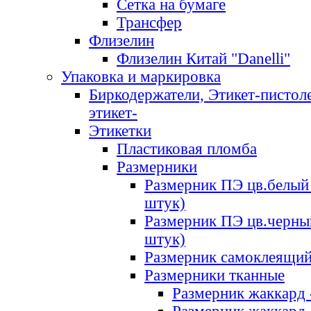
Сетка на бумаге
Трансфер
Флизелин
Флизелин Китай "Danelli"
Упаковка и маркировка
Биркодержатели, Этикет-пистоле
этикет-
Этикетки
Пластиковая пломба
Размерники
Размерник ПЭ цв.белый 
штук)
Размерник ПЭ цв.черны
штук)
Размерник самоклеящи
Размерники тканные
Размерник жаккард 