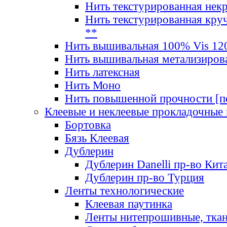
Нить текстурированная нек
Нить текстурированная круч
**
Нить вышивальная 100% Vis 120
Нить вышивальная метализиров
Нить латексная
Нить Моно
Нить повышенной прочности [под
Клеевые и неклеевые прокладочные
Бортовка
Бязь Клеевая
Дублерин
Дублерин Danelli пр-во Кит
Дублерин пр-во Турция
Ленты технологические
Клеевая паутинка
Ленты нитепрошивные, ткан