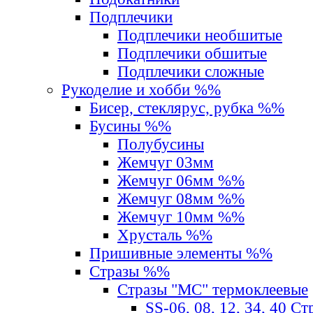
Подплечики
Подплечики необшитые
Подплечики обшитые
Подплечики сложные
Рукоделие и хобби %%
Бисер, стеклярус, рубка %%
Бусины %%
Полубусины
Жемчуг 03мм
Жемчуг 06мм %%
Жемчуг 08мм %%
Жемчуг 10мм %%
Хрусталь %%
Пришивные элементы %%
Стразы %%
Стразы "MС" термоклеевые
SS-06, 08, 12, 34, 40 С