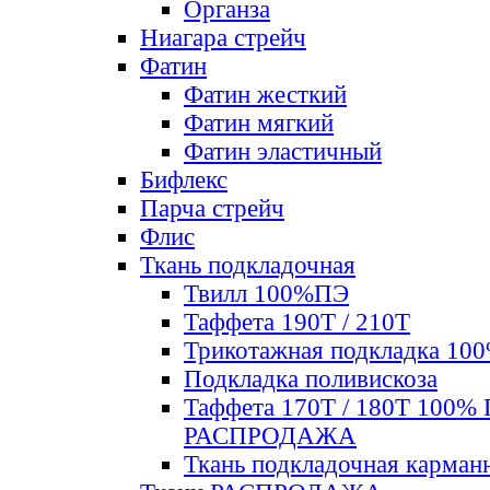
Органза
Ниагара стрейч
Фатин
Фатин жесткий
Фатин мягкий
Фатин элаcтичный
Бифлекс
Парча стрейч
Флис
Ткань подкладочная
Твилл 100%ПЭ
Таффета 190Т / 210Т
Трикотажная подкладка 10
Подкладка поливискоза
Таффета 170Т / 180Т 100%
РАСПРОДАЖА
Ткань подкладочная карман