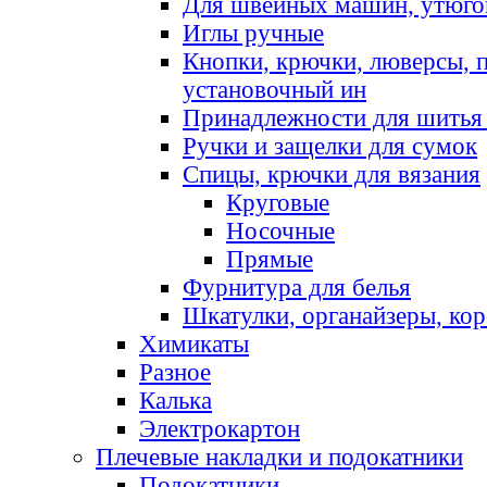
Для швейных машин, утюго
Иглы ручные
Кнопки, крючки, люверсы, 
установочный ин
Принадлежности для шитья 
Ручки и защелки для сумок
Спицы, крючки для вязания
Круговые
Носочные
Прямые
Фурнитура для белья
Шкатулки, органайзеры, кор
Химикаты
Разное
Калька
Электрокартон
Плечевые накладки и подокатники
Подокатники