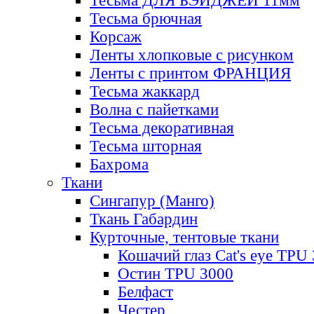
Тесьма ДЛЯ БЭЙДЖЕЙ 11мм
Тесьма брючная
Корсаж
Ленты хлопковые с рисунком
Ленты с принтом ФРАНЦИЯ
Тесьма жаккард
Волна с пайетками
Тесьма декоративная
Тесьма шторная
Бахрома
Ткани
Сингапур (Манго)
Ткань Габардин
Курточные, тентовые ткани
Кошачий глаз Cat's eye TPU
Остин TPU 3000
Белфаст
Честер