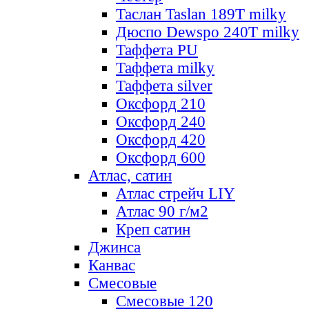
Таслан Taslan 189T milky
Дюспо Dewspo 240T milky
Таффета PU
Таффета milky
Таффета silver
Оксфорд 210
Оксфорд 240
Оксфорд 420
Оксфорд 600
Атлас, сатин
Атлас стрейч LIY
Атлас 90 г/м2
Креп сатин
Джинса
Канвас
Смесовые
Смесовые 120