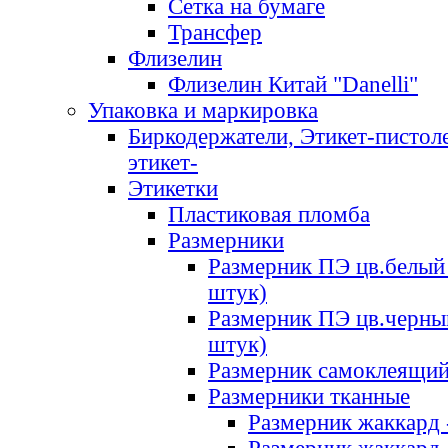
Сетка на бумаге
Трансфер
Флизелин
Флизелин Китай "Danelli"
Упаковка и маркировка
Биркодержатели, Этикет-пистоле
этикет-
Этикетки
Пластиковая пломба
Размерники
Размерник ПЭ цв.белый 
штук)
Размерник ПЭ цв.черны
штук)
Размерник самоклеящи
Размерники тканные
Размерник жаккард 