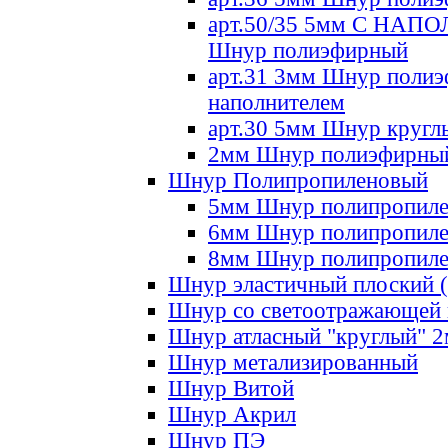
арт.50/35 5мм С НА
Шнур полиэфирный
арт.31 3мм Шнур полиэ
наполнителем
арт.30 5мм Шнур кругл
2мм Шнур полиэфирны
Шнур Полипропиленовый
5мм Шнур полипропил
6мм Шнур полипропил
8мм Шнур полипропил
Шнур эластичный плоский 
Шнур со светоотражающей
Шнур атласный "круглый" 
Шнур метализированный
Шнур Витой
Шнур Акрил
Шнур ПЭ