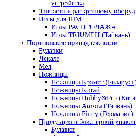
устройства
Запчасти к раскройному обору
Иглы для ШМ
Иглы РАСПРОДАЖА
Иглы TRIUMPH (Тайвань)
Портновские принадлежности
Булавки
Лекала
Мел
Ножницы
Ножницы Крамет (Беларусь
Ножницы Китай
Ножницы Hobby&Pro (Кита
Ножницы Aurora (Тайвань)
Ножницы Finny (Германия)
Продукция в блистерной упаков
Булавки