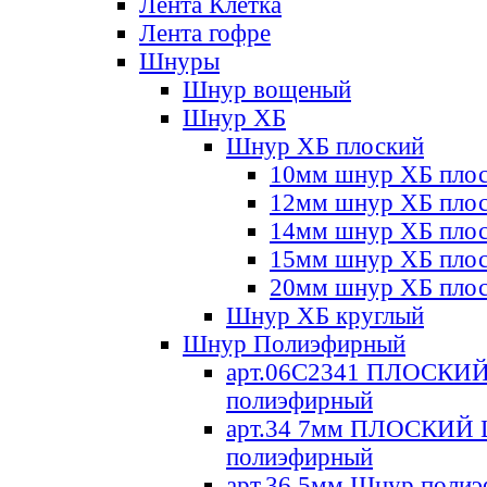
Лента Клетка
Лента гофре
Шнуры
Шнур вощеный
Шнур ХБ
Шнур ХБ плоский
10мм шнур ХБ пло
12мм шнур ХБ пло
14мм шнур ХБ пло
15мм шнур ХБ пло
20мм шнур ХБ пло
Шнур ХБ круглый
Шнур Полиэфирный
арт.06С2341 ПЛОСКИ
полиэфирный
арт.34 7мм ПЛОСКИЙ
полиэфирный
арт.36 5мм Шнур поли