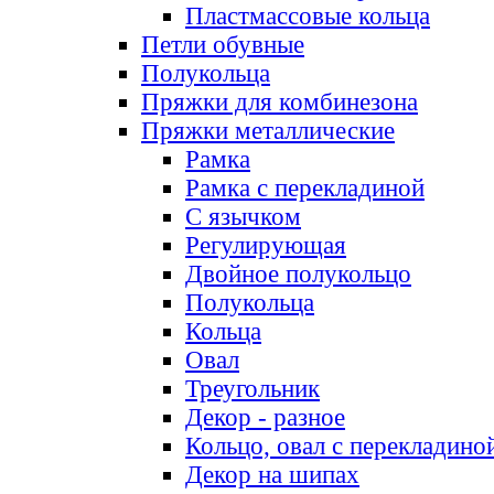
Пластмассовые кольца
Петли обувные
Полукольца
Пряжки для комбинезона
Пряжки металлические
Рамка
Рамка с перекладиной
С язычком
Регулирующая
Двойное полукольцо
Полукольца
Кольца
Овал
Треугольник
Декор - разное
Кольцо, овал с перекладино
Декор на шипах