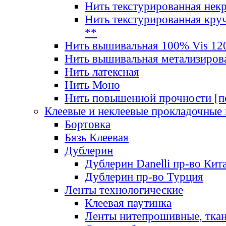
Нить текстурированная нек
Нить текстурированная круч
**
Нить вышивальная 100% Vis 120
Нить вышивальная метализиров
Нить латексная
Нить Моно
Нить повышенной прочности [под
Клеевые и неклеевые прокладочные
Бортовка
Бязь Клеевая
Дублерин
Дублерин Danelli пр-во Кит
Дублерин пр-во Турция
Ленты технологические
Клеевая паутинка
Ленты нитепрошивные, ткан