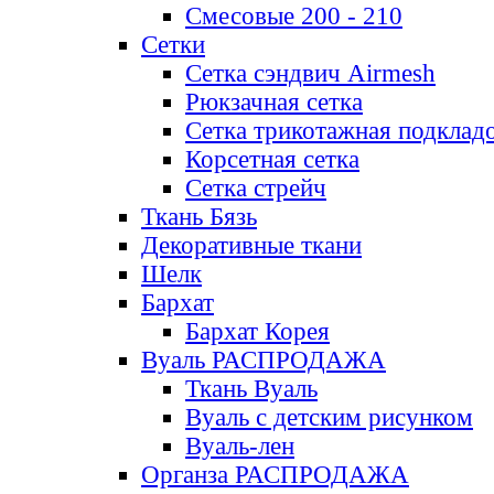
Смесовые 200 - 210
Сетки
Сетка сэндвич Airmesh
Рюкзачная сетка
Сетка трикотажная подклад
Корсетная сетка
Сетка стрейч
Ткань Бязь
Декоративные ткани
Шелк
Бархат
Бархат Корея
Вуаль РАСПРОДАЖА
Ткань Вуаль
Вуаль с детским рисунком
Вуаль-лен
Органза РАСПРОДАЖА