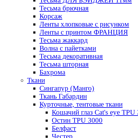
Тесьма ДЛЯ БЭЙДЖЕЙ 11мм
Тесьма брючная
Корсаж
Ленты хлопковые с рисунком
Ленты с принтом ФРАНЦИЯ
Тесьма жаккард
Волна с пайетками
Тесьма декоративная
Тесьма шторная
Бахрома
Ткани
Сингапур (Манго)
Ткань Габардин
Курточные, тентовые ткани
Кошачий глаз Cat's eye TPU
Остин TPU 3000
Белфаст
Честер