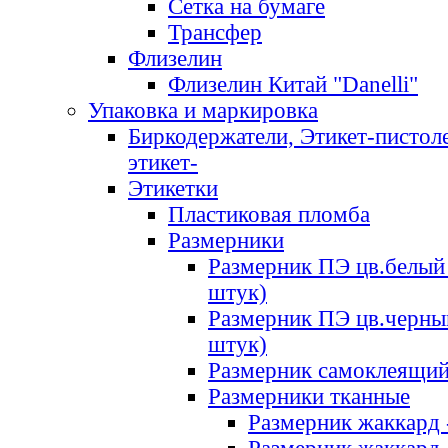
Сетка на бумаге
Трансфер
Флизелин
Флизелин Китай "Danelli"
Упаковка и маркировка
Биркодержатели, Этикет-пистоле
этикет-
Этикетки
Пластиковая пломба
Размерники
Размерник ПЭ цв.белый 
штук)
Размерник ПЭ цв.черны
штук)
Размерник самоклеящи
Размерники тканные
Размерник жаккард 