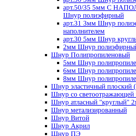
арт.50/35 5мм С НА
Шнур полиэфирный
арт.31 3мм Шнур полиэ
наполнителем
арт.30 5мм Шнур кругл
2мм Шнур полиэфирны
Шнур Полипропиленовый
5мм Шнур полипропил
6мм Шнур полипропил
8мм Шнур полипропил
Шнур эластичный плоский 
Шнур со светоотражающей
Шнур атласный "круглый" 
Шнур метализированный
Шнур Витой
Шнур Акрил
Шнур ПЭ