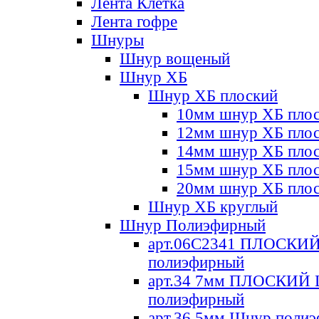
Лента Клетка
Лента гофре
Шнуры
Шнур вощеный
Шнур ХБ
Шнур ХБ плоский
10мм шнур ХБ пло
12мм шнур ХБ пло
14мм шнур ХБ пло
15мм шнур ХБ пло
20мм шнур ХБ пло
Шнур ХБ круглый
Шнур Полиэфирный
арт.06С2341 ПЛОСКИ
полиэфирный
арт.34 7мм ПЛОСКИЙ
полиэфирный
арт.36 5мм Шнур поли