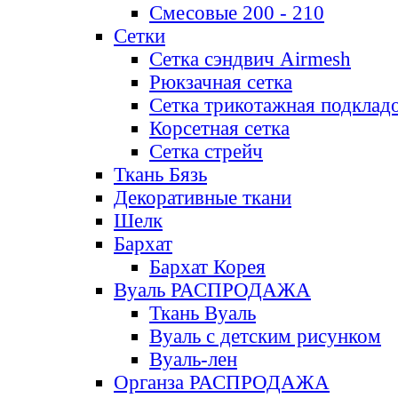
Смесовые 200 - 210
Сетки
Сетка сэндвич Airmesh
Рюкзачная сетка
Сетка трикотажная подклад
Корсетная сетка
Сетка стрейч
Ткань Бязь
Декоративные ткани
Шелк
Бархат
Бархат Корея
Вуаль РАСПРОДАЖА
Ткань Вуаль
Вуаль с детским рисунком
Вуаль-лен
Органза РАСПРОДАЖА