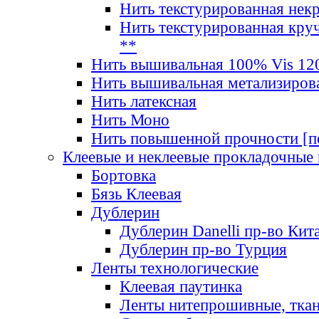
Нить текстурированная нек
Нить текстурированная круч
**
Нить вышивальная 100% Vis 120
Нить вышивальная метализиров
Нить латексная
Нить Моно
Нить повышенной прочности [под
Клеевые и неклеевые прокладочные
Бортовка
Бязь Клеевая
Дублерин
Дублерин Danelli пр-во Кит
Дублерин пр-во Турция
Ленты технологические
Клеевая паутинка
Ленты нитепрошивные, ткан