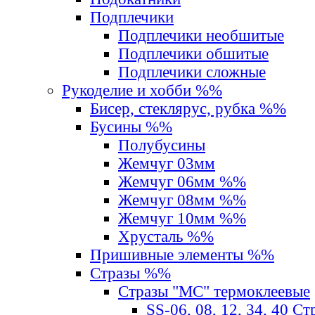
Подплечики
Подплечики необшитые
Подплечики обшитые
Подплечики сложные
Рукоделие и хобби %%
Бисер, стеклярус, рубка %%
Бусины %%
Полубусины
Жемчуг 03мм
Жемчуг 06мм %%
Жемчуг 08мм %%
Жемчуг 10мм %%
Хрусталь %%
Пришивные элементы %%
Стразы %%
Стразы "MС" термоклеевые
SS-06, 08, 12, 34, 40 С