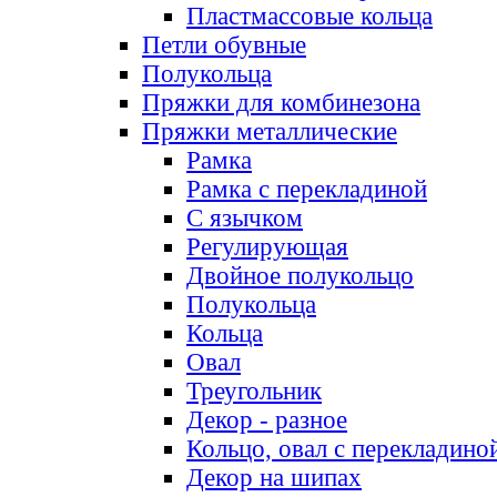
Пластмассовые кольца
Петли обувные
Полукольца
Пряжки для комбинезона
Пряжки металлические
Рамка
Рамка с перекладиной
С язычком
Регулирующая
Двойное полукольцо
Полукольца
Кольца
Овал
Треугольник
Декор - разное
Кольцо, овал с перекладино
Декор на шипах