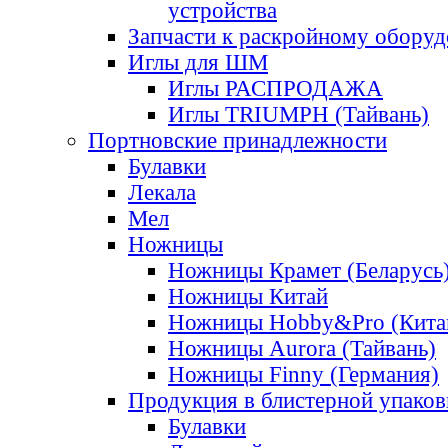
устройства
Запчасти к раскройному обору
Иглы для ШМ
Иглы РАСПРОДАЖА
Иглы TRIUMPH (Тайвань)
Портновские принадлежности
Булавки
Лекала
Мел
Ножницы
Ножницы Крамет (Беларусь
Ножницы Китай
Ножницы Hobby&Pro (Кита
Ножницы Aurora (Тайвань)
Ножницы Finny (Германия)
Продукция в блистерной упаков
Булавки