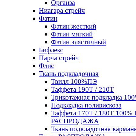
Органза
Ниагара стрейч
Фатин
Фатин жесткий
Фатин мягкий
Фатин элаcтичный
Бифлекс
Парча стрейч
Флис
Ткань подкладочная
Твилл 100%ПЭ
Таффета 190Т / 210Т
Трикотажная подкладка 10
Подкладка поливискоза
Таффета 170Т / 180Т 100%
РАСПРОДАЖА
Ткань подкладочная карман