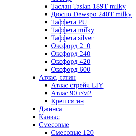
Таслан Taslan 189T milky
Дюспо Dewspo 240T milky
Таффета PU
Таффета milky
Таффета silver
Оксфорд 210
Оксфорд 240
Оксфорд 420
Оксфорд 600
Атлас, сатин
Атлас стрейч LIY
Атлас 90 г/м2
Креп сатин
Джинса
Канвас
Смесовые
Смесовые 120