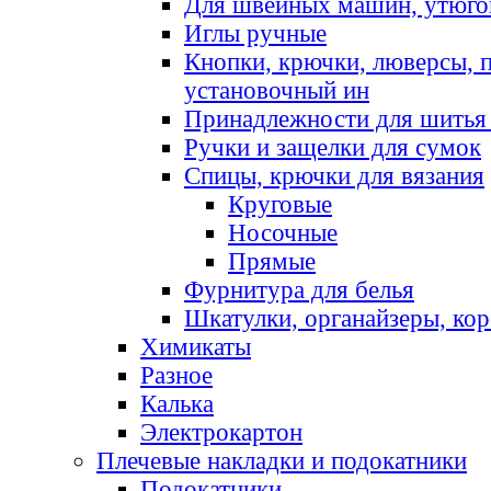
Для швейных машин, утюго
Иглы ручные
Кнопки, крючки, люверсы, 
установочный ин
Принадлежности для шитья 
Ручки и защелки для сумок
Спицы, крючки для вязания
Круговые
Носочные
Прямые
Фурнитура для белья
Шкатулки, органайзеры, кор
Химикаты
Разное
Калька
Электрокартон
Плечевые накладки и подокатники
Подокатники