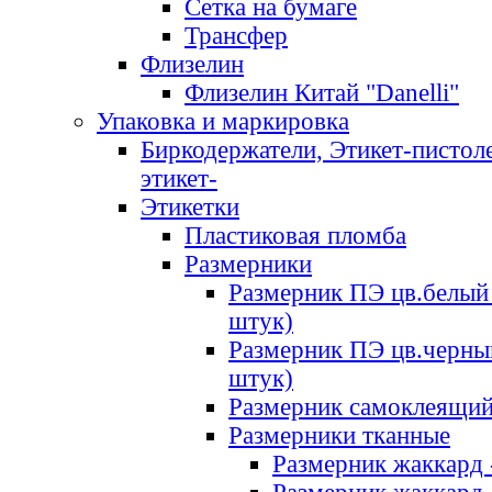
Сетка на бумаге
Трансфер
Флизелин
Флизелин Китай "Danelli"
Упаковка и маркировка
Биркодержатели, Этикет-пистоле
этикет-
Этикетки
Пластиковая пломба
Размерники
Размерник ПЭ цв.белый 
штук)
Размерник ПЭ цв.черны
штук)
Размерник самоклеящи
Размерники тканные
Размерник жаккард 