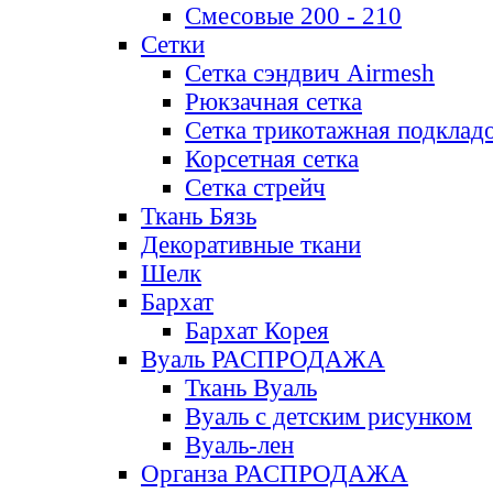
Смесовые 200 - 210
Сетки
Сетка сэндвич Airmesh
Рюкзачная сетка
Сетка трикотажная подклад
Корсетная сетка
Сетка стрейч
Ткань Бязь
Декоративные ткани
Шелк
Бархат
Бархат Корея
Вуаль РАСПРОДАЖА
Ткань Вуаль
Вуаль с детским рисунком
Вуаль-лен
Органза РАСПРОДАЖА