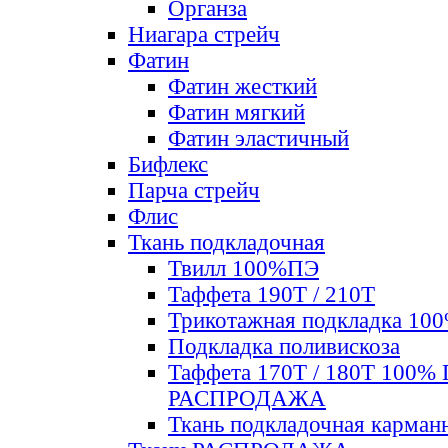
Органза
Ниагара стрейч
Фатин
Фатин жесткий
Фатин мягкий
Фатин элаcтичный
Бифлекс
Парча стрейч
Флис
Ткань подкладочная
Твилл 100%ПЭ
Таффета 190Т / 210Т
Трикотажная подкладка 10
Подкладка поливискоза
Таффета 170Т / 180Т 100%
РАСПРОДАЖА
Ткань подкладочная карман