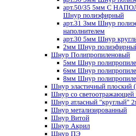
арт.50/35 5мм С НА
Шнур полиэфирный
арт.31 3мм Шнур полиэ
наполнителем
арт.30 5мм Шнур кругл
2мм Шнур полиэфирны
Шнур Полипропиленовый
5мм Шнур полипропил
6мм Шнур полипропил
8мм Шнур полипропил
Шнур эластичный плоский 
Шнур со светоотражающей
Шнур атласный "круглый" 
Шнур метализированный
Шнур Витой
Шнур Акрил
Шнур ПЭ