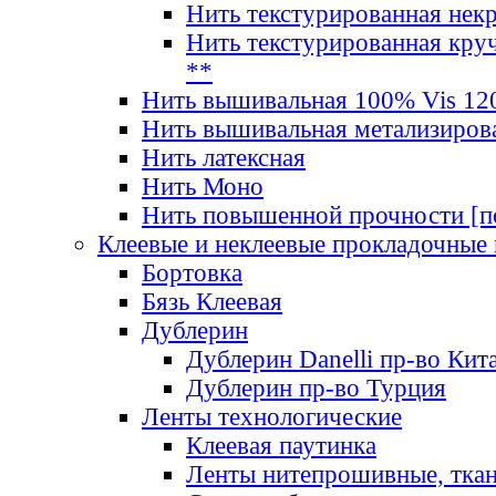
Нить текстурированная нек
Нить текстурированная круч
**
Нить вышивальная 100% Vis 120
Нить вышивальная метализиров
Нить латексная
Нить Моно
Нить повышенной прочности [под
Клеевые и неклеевые прокладочные
Бортовка
Бязь Клеевая
Дублерин
Дублерин Danelli пр-во Кит
Дублерин пр-во Турция
Ленты технологические
Клеевая паутинка
Ленты нитепрошивные, ткан