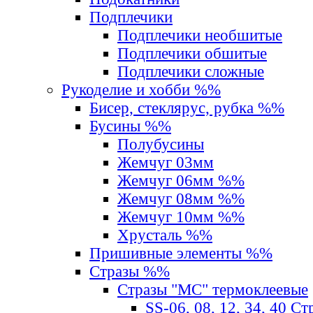
Подплечики
Подплечики необшитые
Подплечики обшитые
Подплечики сложные
Рукоделие и хобби %%
Бисер, стеклярус, рубка %%
Бусины %%
Полубусины
Жемчуг 03мм
Жемчуг 06мм %%
Жемчуг 08мм %%
Жемчуг 10мм %%
Хрусталь %%
Пришивные элементы %%
Стразы %%
Стразы "MС" термоклеевые
SS-06, 08, 12, 34, 40 С