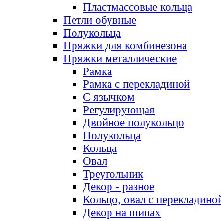
Пластмассовые кольца
Петли обувные
Полукольца
Пряжки для комбинезона
Пряжки металлические
Рамка
Рамка с перекладиной
С язычком
Регулирующая
Двойное полукольцо
Полукольца
Кольца
Овал
Треугольник
Декор - разное
Кольцо, овал с перекладино
Декор на шипах