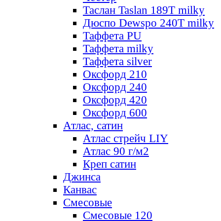
Таслан Taslan 189T milky
Дюспо Dewspo 240T milky
Таффета PU
Таффета milky
Таффета silver
Оксфорд 210
Оксфорд 240
Оксфорд 420
Оксфорд 600
Атлас, сатин
Атлас стрейч LIY
Атлас 90 г/м2
Креп сатин
Джинса
Канвас
Смесовые
Смесовые 120