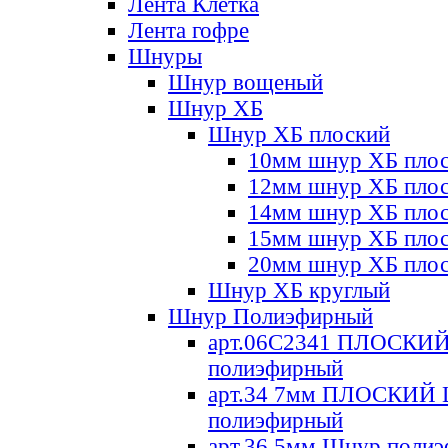
Лента Клетка
Лента гофре
Шнуры
Шнур вощеный
Шнур ХБ
Шнур ХБ плоский
10мм шнур ХБ пло
12мм шнур ХБ пло
14мм шнур ХБ пло
15мм шнур ХБ пло
20мм шнур ХБ пло
Шнур ХБ круглый
Шнур Полиэфирный
арт.06С2341 ПЛОСКИ
полиэфирный
арт.34 7мм ПЛОСКИЙ
полиэфирный
арт.36 5мм Шнур поли