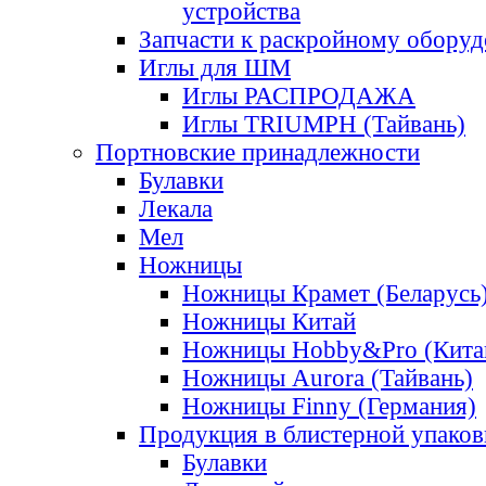
устройства
Запчасти к раскройному обору
Иглы для ШМ
Иглы РАСПРОДАЖА
Иглы TRIUMPH (Тайвань)
Портновские принадлежности
Булавки
Лекала
Мел
Ножницы
Ножницы Крамет (Беларусь
Ножницы Китай
Ножницы Hobby&Pro (Кита
Ножницы Aurora (Тайвань)
Ножницы Finny (Германия)
Продукция в блистерной упаков
Булавки