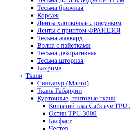
Тесьма ДЛЯ БЭЙДЖЕЙ 11мм
Тесьма брючная
Корсаж
Ленты хлопковые с рисунком
Ленты с принтом ФРАНЦИЯ
Тесьма жаккард
Волна с пайетками
Тесьма декоративная
Тесьма шторная
Бахрома
Ткани
Сингапур (Манго)
Ткань Габардин
Курточные, тентовые ткани
Кошачий глаз Cat's eye TPU
Остин TPU 3000
Белфаст
Честер