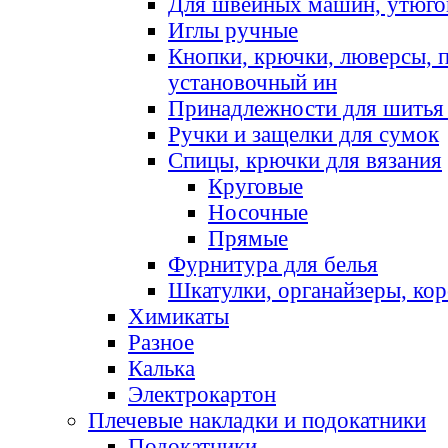
Для швейных машин, утюго
Иглы ручные
Кнопки, крючки, люверсы, 
установочный ин
Принадлежности для шитья 
Ручки и защелки для сумок
Спицы, крючки для вязания
Круговые
Носочные
Прямые
Фурнитура для белья
Шкатулки, органайзеры, кор
Химикаты
Разное
Калька
Электрокартон
Плечевые накладки и подокатники
Подокатники