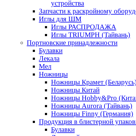
устройства
Запчасти к раскройному обору
Иглы для ШМ
Иглы РАСПРОДАЖА
Иглы TRIUMPH (Тайвань)
Портновские принадлежности
Булавки
Лекала
Мел
Ножницы
Ножницы Крамет (Беларусь
Ножницы Китай
Ножницы Hobby&Pro (Кита
Ножницы Aurora (Тайвань)
Ножницы Finny (Германия)
Продукция в блистерной упаков
Булавки