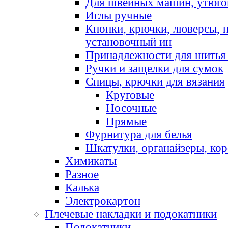
Для швейных машин, утюго
Иглы ручные
Кнопки, крючки, люверсы, 
установочный ин
Принадлежности для шитья 
Ручки и защелки для сумок
Спицы, крючки для вязания
Круговые
Носочные
Прямые
Фурнитура для белья
Шкатулки, органайзеры, кор
Химикаты
Разное
Калька
Электрокартон
Плечевые накладки и подокатники
Подокатники