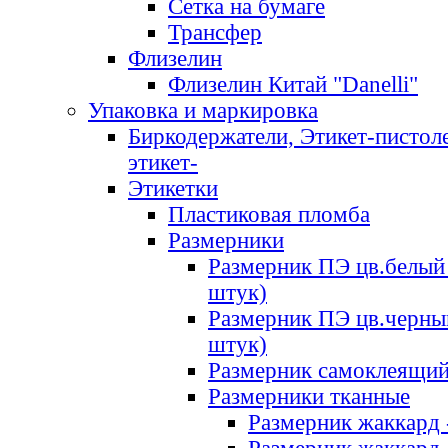
Сетка на бумаге
Трансфер
Флизелин
Флизелин Китай "Danelli"
Упаковка и маркировка
Биркодержатели, Этикет-пистоле
этикет-
Этикетки
Пластиковая пломба
Размерники
Размерник ПЭ цв.белый 
штук)
Размерник ПЭ цв.черны
штук)
Размерник самоклеящи
Размерники тканные
Размерник жаккард 