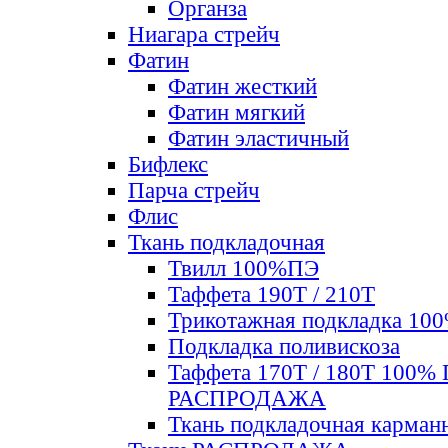
Органза
Ниагара стрейч
Фатин
Фатин жесткий
Фатин мягкий
Фатин элаcтичный
Бифлекс
Парча стрейч
Флис
Ткань подкладочная
Твилл 100%ПЭ
Таффета 190Т / 210Т
Трикотажная подкладка 10
Подкладка поливискоза
Таффета 170Т / 180Т 100%
РАСПРОДАЖА
Ткань подкладочная карман