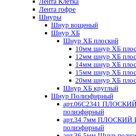
Лента Клетка
Лента гофре
Шнуры
Шнур вощеный
Шнур ХБ
Шнур ХБ плоский
10мм шнур ХБ пло
12мм шнур ХБ пло
14мм шнур ХБ пло
15мм шнур ХБ пло
20мм шнур ХБ пло
Шнур ХБ круглый
Шнур Полиэфирный
арт.06С2341 ПЛОСКИ
полиэфирный
арт.34 7мм ПЛОСКИЙ
полиэфирный
арт.36 5мм Шнур поли