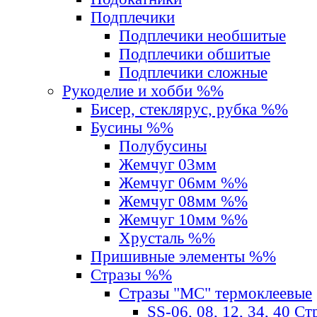
Подплечики
Подплечики необшитые
Подплечики обшитые
Подплечики сложные
Рукоделие и хобби %%
Бисер, стеклярус, рубка %%
Бусины %%
Полубусины
Жемчуг 03мм
Жемчуг 06мм %%
Жемчуг 08мм %%
Жемчуг 10мм %%
Хрусталь %%
Пришивные элементы %%
Стразы %%
Стразы "MС" термоклеевые
SS-06, 08, 12, 34, 40 С