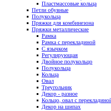
Пластмассовые кольца
Петли обувные
Полукольца
Пряжки для комбинезона
Пряжки металлические
Рамка
Рамка с перекладиной
С язычком
Регулирующая
Двойное полукольцо
Полукольца
Кольца
Овал
Треугольник
Декор - разное
Кольцо, овал с перекладино
Декор на шипах