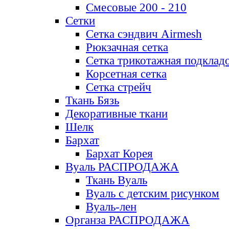
Смесовые 200 - 210
Сетки
Сетка сэндвич Airmesh
Рюкзачная сетка
Сетка трикотажная подклад
Корсетная сетка
Сетка стрейч
Ткань Бязь
Декоративные ткани
Шелк
Бархат
Бархат Корея
Вуаль РАСПРОДАЖА
Ткань Вуаль
Вуаль с детским рисунком
Вуаль-лен
Органза РАСПРОДАЖА