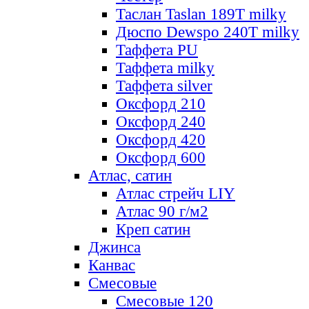
Таслан Taslan 189T milky
Дюспо Dewspo 240T milky
Таффета PU
Таффета milky
Таффета silver
Оксфорд 210
Оксфорд 240
Оксфорд 420
Оксфорд 600
Атлас, сатин
Атлас стрейч LIY
Атлас 90 г/м2
Креп сатин
Джинса
Канвас
Смесовые
Смесовые 120