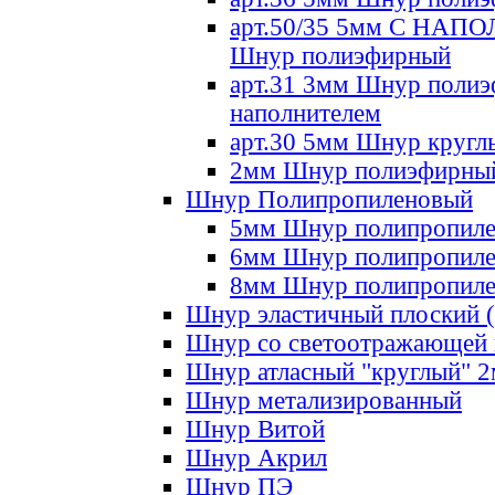
арт.50/35 5мм С НА
Шнур полиэфирный
арт.31 3мм Шнур полиэ
наполнителем
арт.30 5мм Шнур кругл
2мм Шнур полиэфирны
Шнур Полипропиленовый
5мм Шнур полипропил
6мм Шнур полипропил
8мм Шнур полипропил
Шнур эластичный плоский 
Шнур со светоотражающей
Шнур атласный "круглый" 
Шнур метализированный
Шнур Витой
Шнур Акрил
Шнур ПЭ