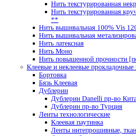
Нить текстурированная нек
Нить текстурированная круч
**
Нить вышивальная 100% Vis 120
Нить вышивальная метализиров
Нить латексная
Нить Моно
Нить повышенной прочности [под
Клеевые и неклеевые прокладочные
Бортовка
Бязь Клеевая
Дублерин
Дублерин Danelli пр-во Кит
Дублерин пр-во Турция
Ленты технологические
Клеевая паутинка
Ленты нитепрошивные, ткан