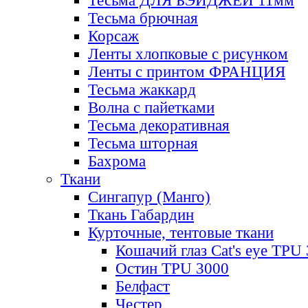
Тесьма ДЛЯ БЭЙДЖЕЙ 11мм
Тесьма брючная
Корсаж
Ленты хлопковые с рисунком
Ленты с принтом ФРАНЦИЯ
Тесьма жаккард
Волна с пайетками
Тесьма декоративная
Тесьма шторная
Бахрома
Ткани
Сингапур (Манго)
Ткань Габардин
Курточные, тентовые ткани
Кошачий глаз Cat's eye TPU
Остин TPU 3000
Белфаст
Честер