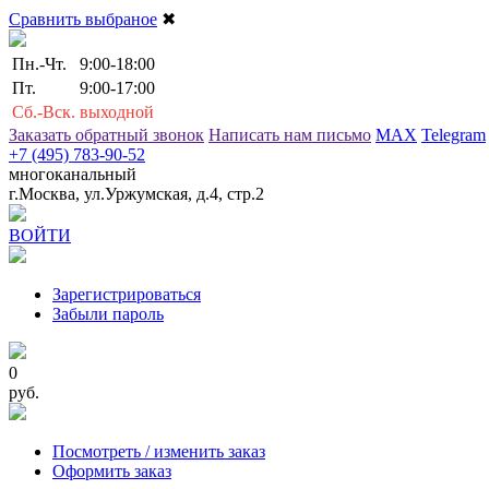
Сравнить выбраное
✖
Пн.-Чт.
9:00-18:00
Пт.
9:00-17:00
Сб.-Вск.
выходной
Заказать обратный звонок
Написать нам письмо
MAX
Telegram
+7 (495) 783-90-52
многоканальный
г.Москва, ул.Уржумская, д.4, стр.2
ВОЙТИ
Зарегистрироваться
Забыли пароль
0
руб.
Посмотреть / изменить заказ
Оформить заказ