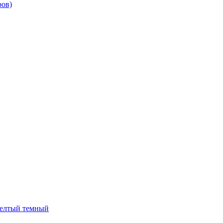
ров)
 желтый темный