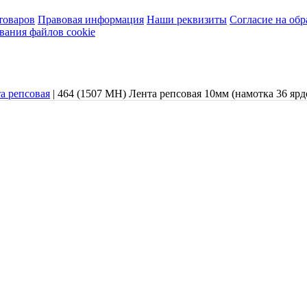
товаров
Правовая информация
Наши реквизиты
Согласие на об
вания файлов cookie
а репсовая
|
464 (1507 МН) Лента репсовая 10мм (намотка 36 яр