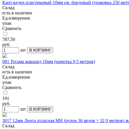
Кант-кедер пластиковый 10мм цв. бордовый (упаковка 250 мет
Склад
есть в наличии
Ед.измерения:
упак
Сравнить
787,50
руб.
шт
В КОРЗИНУ
081 Тесьма жаккард 16мм (намотка 9,5 метров)
Склад
есть в наличии
Ед.измерения:
упак
Сравнить
191
руб.
шт
В КОРЗИНУ
3017 12мм Лента атласная МН (рулон 36 ярдов = 32,9 метров)
Склад