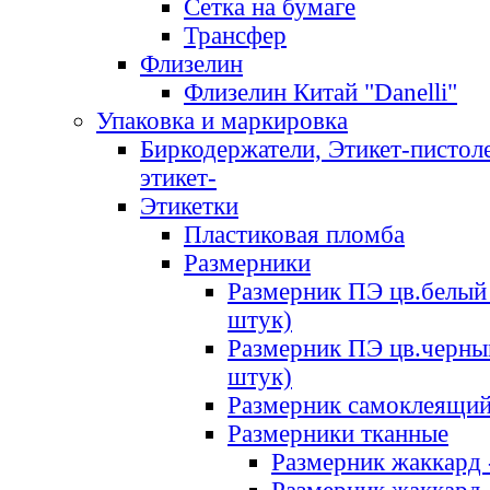
Сетка на бумаге
Трансфер
Флизелин
Флизелин Китай "Danelli"
Упаковка и маркировка
Биркодержатели, Этикет-пистоле
этикет-
Этикетки
Пластиковая пломба
Размерники
Размерник ПЭ цв.белый 
штук)
Размерник ПЭ цв.черны
штук)
Размерник самоклеящи
Размерники тканные
Размерник жаккард 