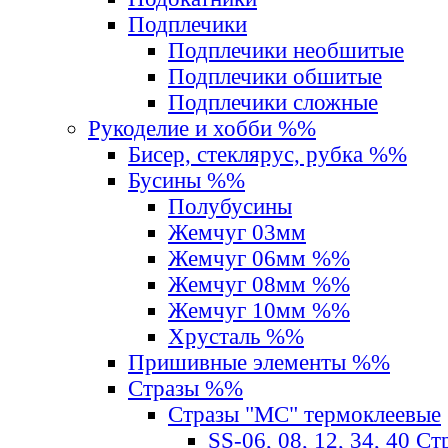
Подплечики
Подплечики необшитые
Подплечики обшитые
Подплечики сложные
Рукоделие и хобби %%
Бисер, стеклярус, рубка %%
Бусины %%
Полубусины
Жемчуг 03мм
Жемчуг 06мм %%
Жемчуг 08мм %%
Жемчуг 10мм %%
Хрусталь %%
Пришивные элементы %%
Стразы %%
Стразы "MС" термоклеевые
SS-06, 08, 12, 34, 40 С