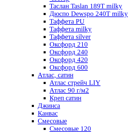
Таслан Taslan 189T milky
Дюспо Dewspo 240T milky
Таффета PU
Таффета milky
Таффета silver
Оксфорд 210
Оксфорд 240
Оксфорд 420
Оксфорд 600
Атлас, сатин
Атлас стрейч LIY
Атлас 90 г/м2
Креп сатин
Джинса
Канвас
Смесовые
Смесовые 120