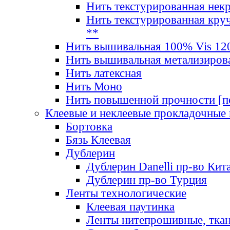
Нить текстурированная нек
Нить текстурированная круч
**
Нить вышивальная 100% Vis 120
Нить вышивальная метализиров
Нить латексная
Нить Моно
Нить повышенной прочности [под
Клеевые и неклеевые прокладочные
Бортовка
Бязь Клеевая
Дублерин
Дублерин Danelli пр-во Кит
Дублерин пр-во Турция
Ленты технологические
Клеевая паутинка
Ленты нитепрошивные, ткан