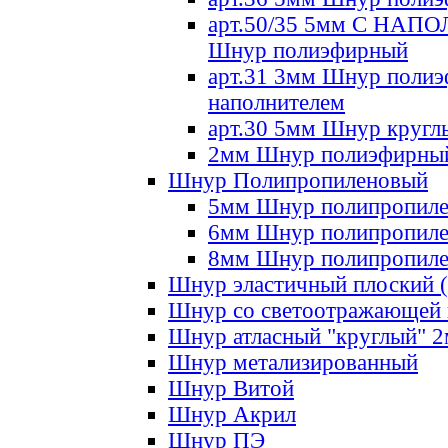
арт.50/35 5мм С НА
Шнур полиэфирный
арт.31 3мм Шнур полиэ
наполнителем
арт.30 5мм Шнур кругл
2мм Шнур полиэфирны
Шнур Полипропиленовый
5мм Шнур полипропил
6мм Шнур полипропил
8мм Шнур полипропил
Шнур эластичный плоский 
Шнур со светоотражающей
Шнур атласный "круглый" 
Шнур метализированный
Шнур Витой
Шнур Акрил
Шнур ПЭ