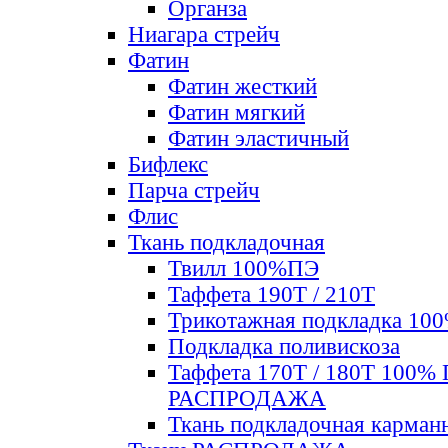
Органза
Ниагара стрейч
Фатин
Фатин жесткий
Фатин мягкий
Фатин элаcтичный
Бифлекс
Парча стрейч
Флис
Ткань подкладочная
Твилл 100%ПЭ
Таффета 190Т / 210Т
Трикотажная подкладка 10
Подкладка поливискоза
Таффета 170Т / 180Т 100%
РАСПРОДАЖА
Ткань подкладочная карман