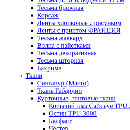
Тесьма ДЛЯ БЭЙДЖЕЙ 11мм
Тесьма брючная
Корсаж
Ленты хлопковые с рисунком
Ленты с принтом ФРАНЦИЯ
Тесьма жаккард
Волна с пайетками
Тесьма декоративная
Тесьма шторная
Бахрома
Ткани
Сингапур (Манго)
Ткань Габардин
Курточные, тентовые ткани
Кошачий глаз Cat's eye TPU
Остин TPU 3000
Белфаст
Честер