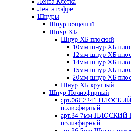
Лента Клетка
Лента гофре
Шнуры
Шнур вощеный
Шнур ХБ
Шнур ХБ плоский
10мм шнур ХБ пло
12мм шнур ХБ пло
14мм шнур ХБ пло
15мм шнур ХБ пло
20мм шнур ХБ пло
Шнур ХБ круглый
Шнур Полиэфирный
арт.06С2341 ПЛОСКИ
полиэфирный
арт.34 7мм ПЛОСКИЙ
полиэфирный
арт.36 5мм Шнур поли