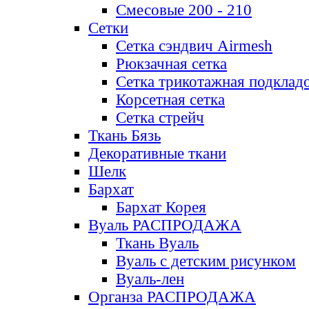
Смесовые 200 - 210
Сетки
Сетка сэндвич Airmesh
Рюкзачная сетка
Сетка трикотажная подклад
Корсетная сетка
Сетка стрейч
Ткань Бязь
Декоративные ткани
Шелк
Бархат
Бархат Корея
Вуаль РАСПРОДАЖА
Ткань Вуаль
Вуаль с детским рисунком
Вуаль-лен
Органза РАСПРОДАЖА