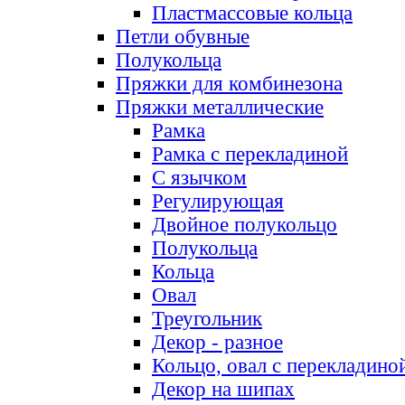
Пластмассовые кольца
Петли обувные
Полукольца
Пряжки для комбинезона
Пряжки металлические
Рамка
Рамка с перекладиной
С язычком
Регулирующая
Двойное полукольцо
Полукольца
Кольца
Овал
Треугольник
Декор - разное
Кольцо, овал с перекладино
Декор на шипах