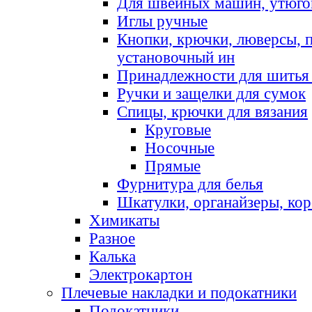
Для швейных машин, утюго
Иглы ручные
Кнопки, крючки, люверсы, 
установочный ин
Принадлежности для шитья 
Ручки и защелки для сумок
Спицы, крючки для вязания
Круговые
Носочные
Прямые
Фурнитура для белья
Шкатулки, органайзеры, кор
Химикаты
Разное
Калька
Электрокартон
Плечевые накладки и подокатники
Подокатники