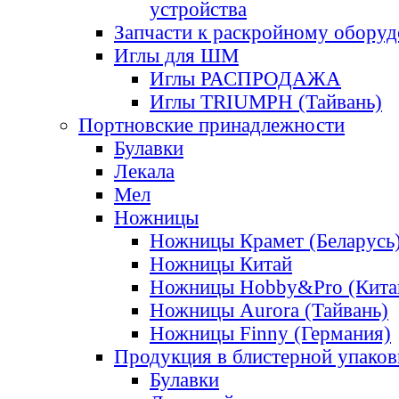
устройства
Запчасти к раскройному обору
Иглы для ШМ
Иглы РАСПРОДАЖА
Иглы TRIUMPH (Тайвань)
Портновские принадлежности
Булавки
Лекала
Мел
Ножницы
Ножницы Крамет (Беларусь
Ножницы Китай
Ножницы Hobby&Pro (Кита
Ножницы Aurora (Тайвань)
Ножницы Finny (Германия)
Продукция в блистерной упаков
Булавки