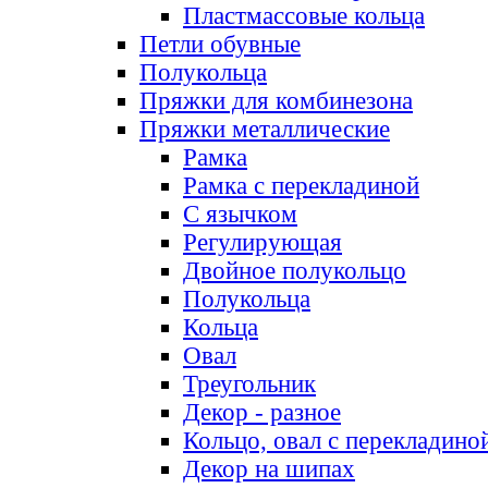
Пластмассовые кольца
Петли обувные
Полукольца
Пряжки для комбинезона
Пряжки металлические
Рамка
Рамка с перекладиной
С язычком
Регулирующая
Двойное полукольцо
Полукольца
Кольца
Овал
Треугольник
Декор - разное
Кольцо, овал с перекладино
Декор на шипах