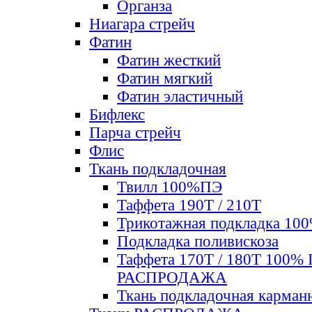
Органза
Ниагара стрейч
Фатин
Фатин жесткий
Фатин мягкий
Фатин элаcтичный
Бифлекс
Парча стрейч
Флис
Ткань подкладочная
Твилл 100%ПЭ
Таффета 190Т / 210Т
Трикотажная подкладка 10
Подкладка поливискоза
Таффета 170Т / 180Т 100%
РАСПРОДАЖА
Ткань подкладочная карман