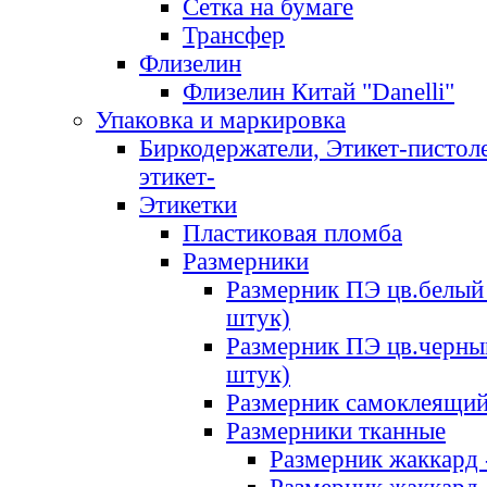
Сетка на бумаге
Трансфер
Флизелин
Флизелин Китай "Danelli"
Упаковка и маркировка
Биркодержатели, Этикет-пистоле
этикет-
Этикетки
Пластиковая пломба
Размерники
Размерник ПЭ цв.белый 
штук)
Размерник ПЭ цв.черны
штук)
Размерник самоклеящи
Размерники тканные
Размерник жаккард 