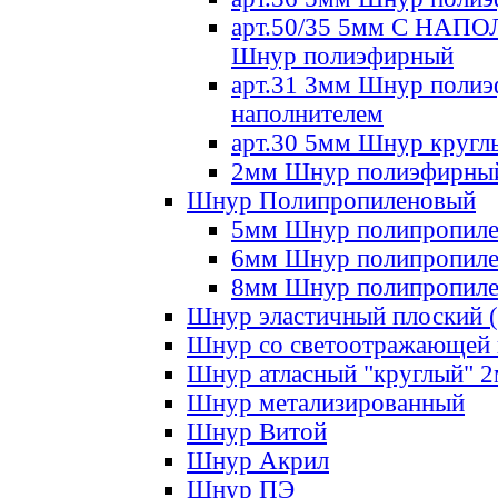
арт.50/35 5мм С НА
Шнур полиэфирный
арт.31 3мм Шнур полиэ
наполнителем
арт.30 5мм Шнур кругл
2мм Шнур полиэфирны
Шнур Полипропиленовый
5мм Шнур полипропил
6мм Шнур полипропил
8мм Шнур полипропил
Шнур эластичный плоский 
Шнур со светоотражающей
Шнур атласный "круглый" 
Шнур метализированный
Шнур Витой
Шнур Акрил
Шнур ПЭ