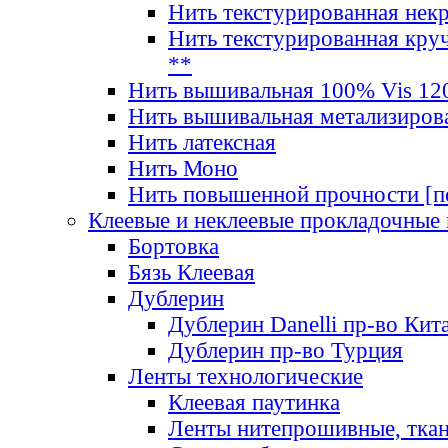
Нить текстурированная нек
Нить текстурированная круч
**
Нить вышивальная 100% Vis 120
Нить вышивальная метализиров
Нить латексная
Нить Моно
Нить повышенной прочности [под
Клеевые и неклеевые прокладочные
Бортовка
Бязь Клеевая
Дублерин
Дублерин Danelli пр-во Кит
Дублерин пр-во Турция
Ленты технологические
Клеевая паутинка
Ленты нитепрошивные, ткан