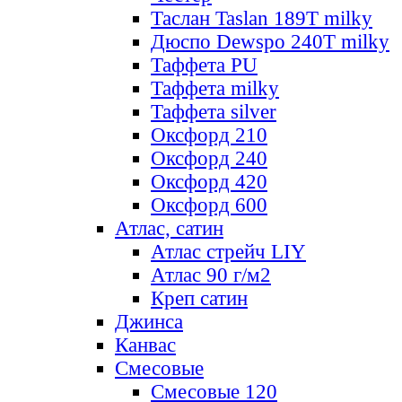
Таслан Taslan 189T milky
Дюспо Dewspo 240T milky
Таффета PU
Таффета milky
Таффета silver
Оксфорд 210
Оксфорд 240
Оксфорд 420
Оксфорд 600
Атлас, сатин
Атлас стрейч LIY
Атлас 90 г/м2
Креп сатин
Джинса
Канвас
Смесовые
Смесовые 120