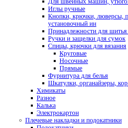
Для швейных машин, утюго
Иглы ручные
Кнопки, крючки, люверсы, 
установочный ин
Принадлежности для шитья 
Ручки и защелки для сумок
Спицы, крючки для вязания
Круговые
Носочные
Прямые
Фурнитура для белья
Шкатулки, органайзеры, кор
Химикаты
Разное
Калька
Электрокартон
Плечевые накладки и подокатники
Подокатники