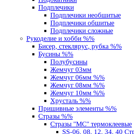
Подплечики
Подплечики необшитые
Подплечики обшитые
Подплечики сложные
Рукоделие и хобби %%
Бисер, стеклярус, рубка %%
Бусины %%
Полубусины
Жемчуг 03мм
Жемчуг 06мм %%
Жемчуг 08мм %%
Жемчуг 10мм %%
Хрусталь %%
Пришивные элементы %%
Стразы %%
Стразы "MС" термоклеевые
SS-06, 08, 12, 34, 40 С