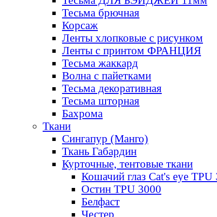
Тесьма ДЛЯ БЭЙДЖЕЙ 11мм
Тесьма брючная
Корсаж
Ленты хлопковые с рисунком
Ленты с принтом ФРАНЦИЯ
Тесьма жаккард
Волна с пайетками
Тесьма декоративная
Тесьма шторная
Бахрома
Ткани
Сингапур (Манго)
Ткань Габардин
Курточные, тентовые ткани
Кошачий глаз Cat's eye TPU
Остин TPU 3000
Белфаст
Честер