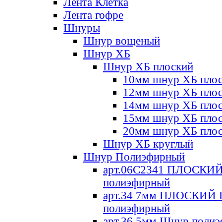
Лента Клетка
Лента гофре
Шнуры
Шнур вощеный
Шнур ХБ
Шнур ХБ плоский
10мм шнур ХБ пло
12мм шнур ХБ пло
14мм шнур ХБ пло
15мм шнур ХБ пло
20мм шнур ХБ пло
Шнур ХБ круглый
Шнур Полиэфирный
арт.06С2341 ПЛОСКИ
полиэфирный
арт.34 7мм ПЛОСКИЙ
полиэфирный
арт.36 5мм Шнур поли