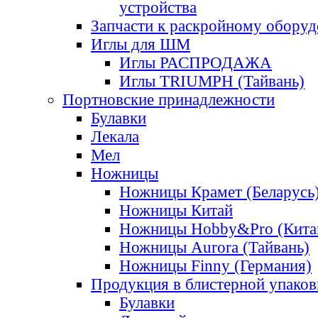
устройства
Запчасти к раскройному обору
Иглы для ШМ
Иглы РАСПРОДАЖА
Иглы TRIUMPH (Тайвань)
Портновские принадлежности
Булавки
Лекала
Мел
Ножницы
Ножницы Крамет (Беларусь
Ножницы Китай
Ножницы Hobby&Pro (Кита
Ножницы Aurora (Тайвань)
Ножницы Finny (Германия)
Продукция в блистерной упаков
Булавки