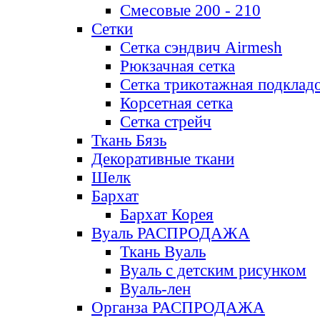
Смесовые 200 - 210
Сетки
Сетка сэндвич Airmesh
Рюкзачная сетка
Сетка трикотажная подклад
Корсетная сетка
Сетка стрейч
Ткань Бязь
Декоративные ткани
Шелк
Бархат
Бархат Корея
Вуаль РАСПРОДАЖА
Ткань Вуаль
Вуаль с детским рисунком
Вуаль-лен
Органза РАСПРОДАЖА