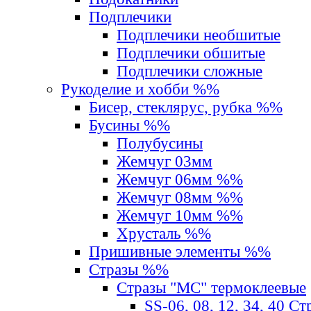
Подплечики
Подплечики необшитые
Подплечики обшитые
Подплечики сложные
Рукоделие и хобби %%
Бисер, стеклярус, рубка %%
Бусины %%
Полубусины
Жемчуг 03мм
Жемчуг 06мм %%
Жемчуг 08мм %%
Жемчуг 10мм %%
Хрусталь %%
Пришивные элементы %%
Стразы %%
Стразы "MС" термоклеевые
SS-06, 08, 12, 34, 40 С