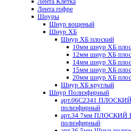
Лента Клетка
Лента гофре
Шнуры
Шнур вощеный
Шнур ХБ
Шнур ХБ плоский
10мм шнур ХБ пло
12мм шнур ХБ пло
14мм шнур ХБ пло
15мм шнур ХБ пло
20мм шнур ХБ пло
Шнур ХБ круглый
Шнур Полиэфирный
арт.06С2341 ПЛОСКИ
полиэфирный
арт.34 7мм ПЛОСКИЙ
полиэфирный
арт.36 5мм Шнур поли