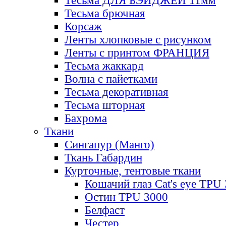
Тесьма ДЛЯ БЭЙДЖЕЙ 11мм
Тесьма брючная
Корсаж
Ленты хлопковые с рисунком
Ленты с принтом ФРАНЦИЯ
Тесьма жаккард
Волна с пайетками
Тесьма декоративная
Тесьма шторная
Бахрома
Ткани
Сингапур (Манго)
Ткань Габардин
Курточные, тентовые ткани
Кошачий глаз Cat's eye TPU
Остин TPU 3000
Белфаст
Честер