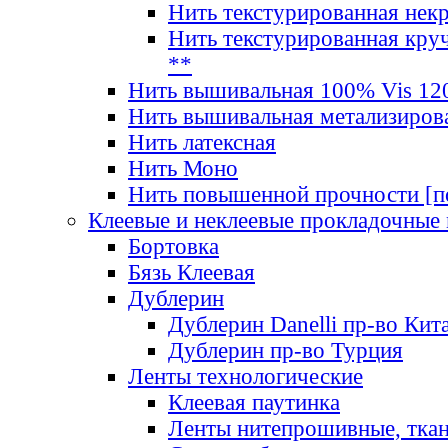
Нить текстурированная нек
Нить текстурированная круч
**
Нить вышивальная 100% Vis 120
Нить вышивальная метализиров
Нить латексная
Нить Моно
Нить повышенной прочности [под
Клеевые и неклеевые прокладочные
Бортовка
Бязь Клеевая
Дублерин
Дублерин Danelli пр-во Кит
Дублерин пр-во Турция
Ленты технологические
Клеевая паутинка
Ленты нитепрошивные, ткан