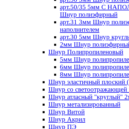
арт.50/35 5мм С НА
Шнур полиэфирный
арт.31 3мм Шнур полиэ
наполнителем
арт.30 5мм Шнур кругл
2мм Шнур полиэфирны
Шнур Полипропиленовый
5мм Шнур полипропил
6мм Шнур полипропил
8мм Шнур полипропил
Шнур эластичный плоский 
Шнур со светоотражающей
Шнур атласный "круглый" 
Шнур метализированный
Шнур Витой
Шнур Акрил
Шнур ПЭ