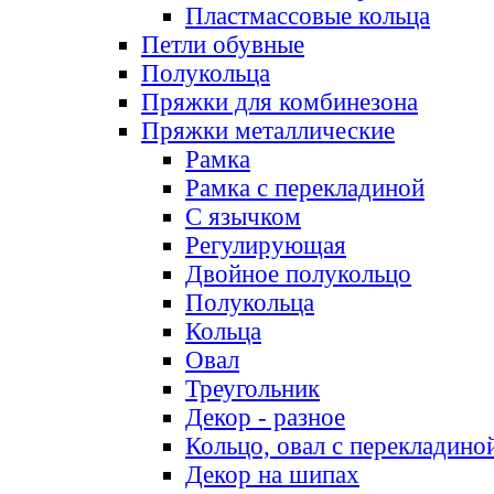
Пластмассовые кольца
Петли обувные
Полукольца
Пряжки для комбинезона
Пряжки металлические
Рамка
Рамка с перекладиной
С язычком
Регулирующая
Двойное полукольцо
Полукольца
Кольца
Овал
Треугольник
Декор - разное
Кольцо, овал с перекладино
Декор на шипах