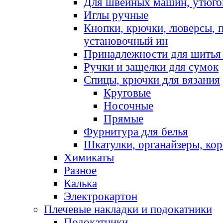
Для швейных машин, утюго
Иглы ручные
Кнопки, крючки, люверсы, 
установочный ин
Принадлежности для шитья 
Ручки и защелки для сумок
Спицы, крючки для вязания
Круговые
Носочные
Прямые
Фурнитура для белья
Шкатулки, органайзеры, кор
Химикаты
Разное
Калька
Электрокартон
Плечевые накладки и подокатники
Подокатники