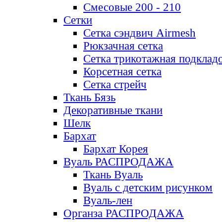
Смесовые 200 - 210
Сетки
Сетка сэндвич Airmesh
Рюкзачная сетка
Сетка трикотажная подклад
Корсетная сетка
Сетка стрейч
Ткань Бязь
Декоративные ткани
Шелк
Бархат
Бархат Корея
Вуаль РАСПРОДАЖА
Ткань Вуаль
Вуаль с детским рисунком
Вуаль-лен
Органза РАСПРОДАЖА