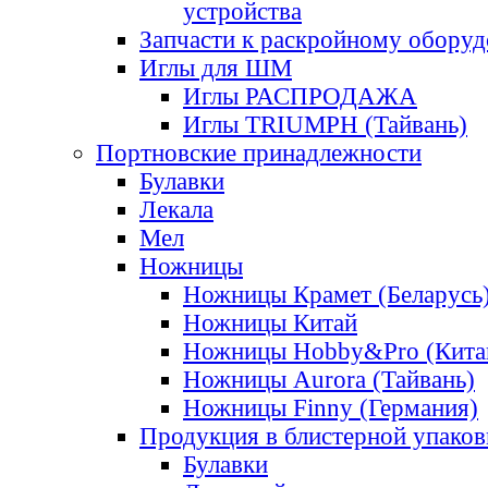
устройства
Запчасти к раскройному обору
Иглы для ШМ
Иглы РАСПРОДАЖА
Иглы TRIUMPH (Тайвань)
Портновские принадлежности
Булавки
Лекала
Мел
Ножницы
Ножницы Крамет (Беларусь
Ножницы Китай
Ножницы Hobby&Pro (Кита
Ножницы Aurora (Тайвань)
Ножницы Finny (Германия)
Продукция в блистерной упаков
Булавки