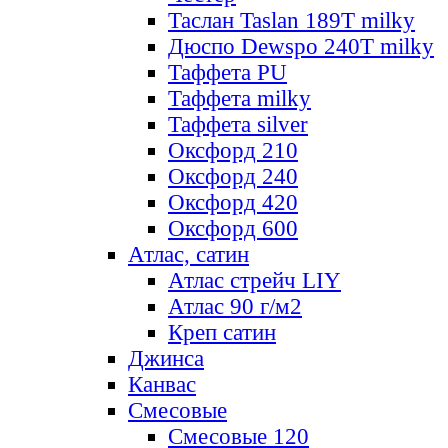
Таслан Taslan 189T milky
Дюспо Dewspo 240T milky
Таффета PU
Таффета milky
Таффета silver
Оксфорд 210
Оксфорд 240
Оксфорд 420
Оксфорд 600
Атлас, сатин
Атлас стрейч LIY
Атлас 90 г/м2
Креп сатин
Джинса
Канвас
Смесовые
Смесовые 120