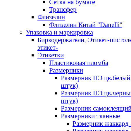
Сетка на бумаге
Трансфер
Флизелин
Флизелин Китай "Danelli"
Упаковка и маркировка
Биркодержатели, Этикет-пистоле
этикет-
Этикетки
Пластиковая пломба
Размерники
Размерник ПЭ цв.белый 
штук)
Размерник ПЭ цв.черны
штук)
Размерник самоклеящи
Размерники тканные
Размерник жаккард 