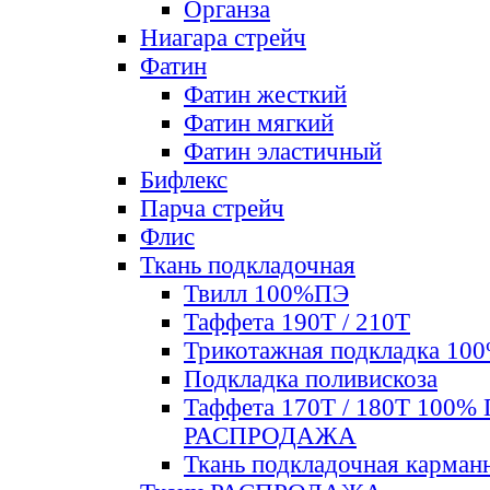
Органза
Ниагара стрейч
Фатин
Фатин жесткий
Фатин мягкий
Фатин элаcтичный
Бифлекс
Парча стрейч
Флис
Ткань подкладочная
Твилл 100%ПЭ
Таффета 190Т / 210Т
Трикотажная подкладка 10
Подкладка поливискоза
Таффета 170Т / 180Т 100%
РАСПРОДАЖА
Ткань подкладочная карман