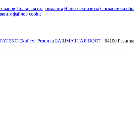
товаров
Правовая информация
Наши реквизиты
Согласие на об
вания файлов cookie
ТРАТЕКС Ekoflex
|
Резинка БАШМАЧНАЯ BOOT
|
54100 Резинка