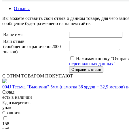
Отзывы
Вы можете оставить свой отзыв о данном товаре, для чего за
сообщение будет размешено на нашем сайте.
Ваше имя
Ваш отзыв
(сообщение ограничено 2000
знаков)
Нажимая кнопку "Отправит
персональных данных"
.
С ЭТИМ ТОВАРОМ ПОКУПАЮТ
004J Тесьма "Вьюнчик" 5мм (намотка 36 ярдов = 32,9 метров) 
Склад
есть в наличии
Ед.измерения:
упак
Сравнить
158
руб.