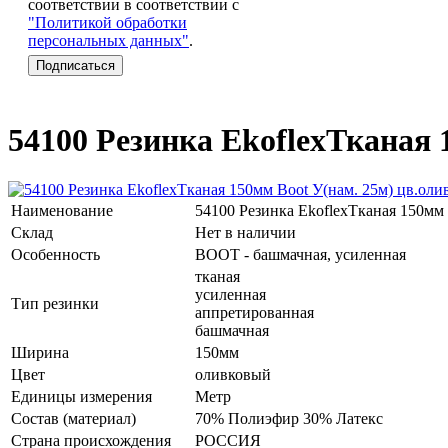
соответствии в соответствии с
"Политикой обработки
персональных данных"
.
54100 Резинка EkoflexТканая
Наименование
54100 Резинка EkoflexТканая 150мм
Склад
Нет в наличии
Особенность
BOOT - башмачная, усиленная
тканая
усиленная
Тип резинки
аппретированная
башмачная
Ширина
150мм
Цвет
оливковый
Единицы измерения
Метр
Состав (материал)
70% Полиэфир 30% Латекс
Страна происхождения
РОССИЯ