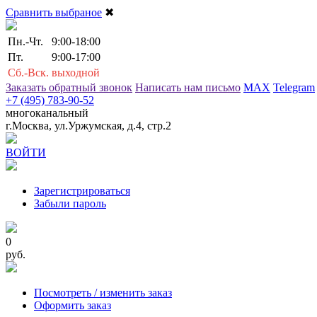
Сравнить выбраное
✖
Пн.-Чт.
9:00-18:00
Пт.
9:00-17:00
Сб.-Вск.
выходной
Заказать обратный звонок
Написать нам письмо
MAX
Telegram
+7 (495) 783-90-52
многоканальный
г.Москва, ул.Уржумская, д.4, стр.2
ВОЙТИ
Зарегистрироваться
Забыли пароль
0
руб.
Посмотреть / изменить заказ
Оформить заказ