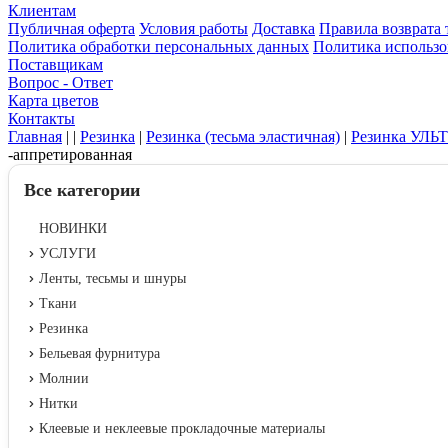
Клиентам
Публичная оферта
Условия работы
Доставка
Правила возврата 
Политика обработки персональных данных
Политика использо
Поставщикам
Вопрос - Ответ
Карта цветов
Контакты
Главная
|
|
Резинка
|
Резинка (тесьма эластичная)
|
Резинка УЛЬ
-аппретированная
Все категории
НОВИНКИ
УСЛУГИ
Ленты, тесьмы и шнуры
Ткани
Резинка
Бельевая фурнитура
Молнии
Нитки
Клеевые и неклеевые прокладочные материалы