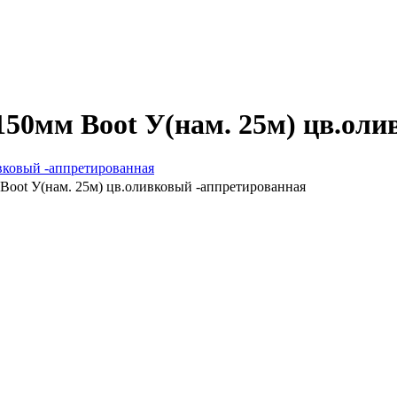
 150мм Boot У(нам. 25м) цв.ол
 Boot У(нам. 25м) цв.оливковый -аппретированная