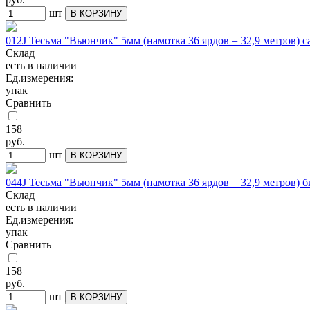
шт
В КОРЗИНУ
012J Тесьма "Вьюнчик" 5мм (намотка 36 ярдов = 32,9 метров) 
Склад
есть в наличии
Ед.измерения:
упак
Сравнить
158
руб.
шт
В КОРЗИНУ
044J Тесьма "Вьюнчик" 5мм (намотка 36 ярдов = 32,9 метров)
Склад
есть в наличии
Ед.измерения:
упак
Сравнить
158
руб.
шт
В КОРЗИНУ