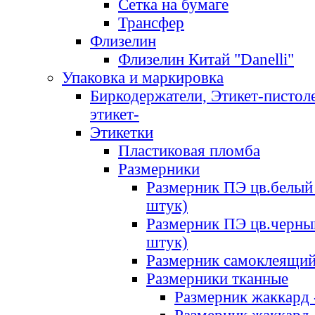
Сетка на бумаге
Трансфер
Флизелин
Флизелин Китай "Danelli"
Упаковка и маркировка
Биркодержатели, Этикет-пистоле
этикет-
Этикетки
Пластиковая пломба
Размерники
Размерник ПЭ цв.белый 
штук)
Размерник ПЭ цв.черны
штук)
Размерник самоклеящи
Размерники тканные
Размерник жаккард 