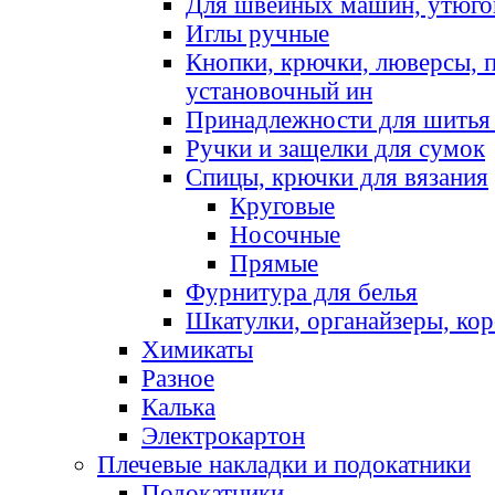
Для швейных машин, утюго
Иглы ручные
Кнопки, крючки, люверсы, 
установочный ин
Принадлежности для шитья 
Ручки и защелки для сумок
Спицы, крючки для вязания
Круговые
Носочные
Прямые
Фурнитура для белья
Шкатулки, органайзеры, кор
Химикаты
Разное
Калька
Электрокартон
Плечевые накладки и подокатники
Подокатники