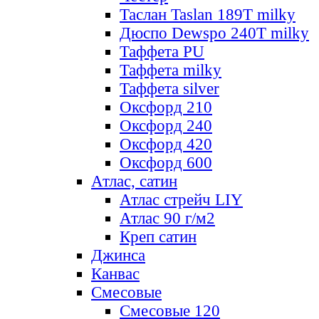
Таслан Taslan 189T milky
Дюспо Dewspo 240T milky
Таффета PU
Таффета milky
Таффета silver
Оксфорд 210
Оксфорд 240
Оксфорд 420
Оксфорд 600
Атлас, сатин
Атлас стрейч LIY
Атлас 90 г/м2
Креп сатин
Джинса
Канвас
Смесовые
Смесовые 120