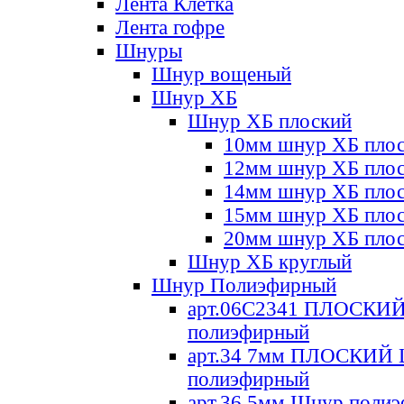
Лента Клетка
Лента гофре
Шнуры
Шнур вощеный
Шнур ХБ
Шнур ХБ плоский
10мм шнур ХБ пло
12мм шнур ХБ пло
14мм шнур ХБ пло
15мм шнур ХБ пло
20мм шнур ХБ пло
Шнур ХБ круглый
Шнур Полиэфирный
арт.06С2341 ПЛОСКИ
полиэфирный
арт.34 7мм ПЛОСКИЙ
полиэфирный
арт.36 5мм Шнур поли