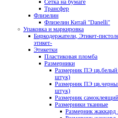
Сетка на бумаге
Трансфер
Флизелин
Флизелин Китай "Danelli"
Упаковка и маркировка
Биркодержатели, Этикет-пистоле
этикет-
Этикетки
Пластиковая пломба
Размерники
Размерник ПЭ цв.белый 
штук)
Размерник ПЭ цв.черны
штук)
Размерник самоклеящи
Размерники тканные
Размерник жаккард 