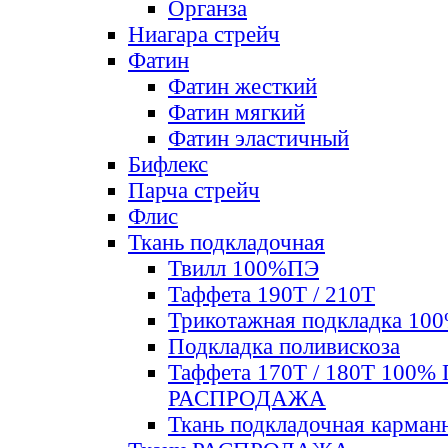
Органза
Ниагара стрейч
Фатин
Фатин жесткий
Фатин мягкий
Фатин элаcтичный
Бифлекс
Парча стрейч
Флис
Ткань подкладочная
Твилл 100%ПЭ
Таффета 190Т / 210Т
Трикотажная подкладка 10
Подкладка поливискоза
Таффета 170Т / 180Т 100%
РАСПРОДАЖА
Ткань подкладочная карман