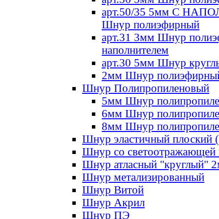
арт.50/35 5мм С НА
Шнур полиэфирный
арт.31 3мм Шнур полиэ
наполнителем
арт.30 5мм Шнур кругл
2мм Шнур полиэфирны
Шнур Полипропиленовый
5мм Шнур полипропил
6мм Шнур полипропил
8мм Шнур полипропил
Шнур эластичный плоский 
Шнур со светоотражающей
Шнур атласный "круглый" 
Шнур метализированный
Шнур Витой
Шнур Акрил
Шнур ПЭ