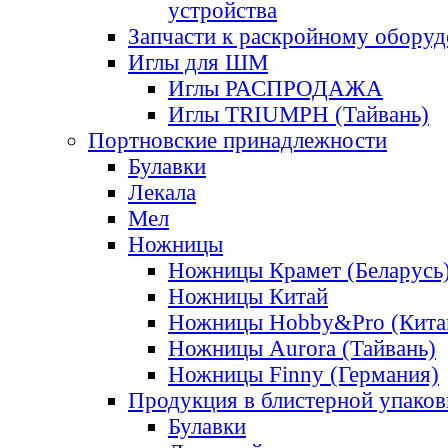
устройства
Запчасти к раскройному обору
Иглы для ШМ
Иглы РАСПРОДАЖА
Иглы TRIUMPH (Тайвань)
Портновские принадлежности
Булавки
Лекала
Мел
Ножницы
Ножницы Крамет (Беларусь
Ножницы Китай
Ножницы Hobby&Pro (Кита
Ножницы Aurora (Тайвань)
Ножницы Finny (Германия)
Продукция в блистерной упаков
Булавки