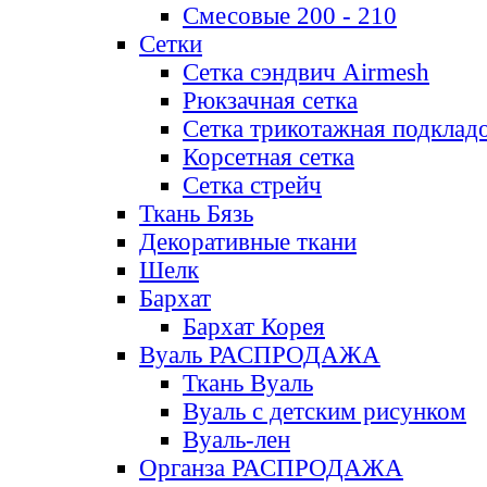
Смесовые 200 - 210
Сетки
Сетка сэндвич Airmesh
Рюкзачная сетка
Сетка трикотажная подклад
Корсетная сетка
Сетка стрейч
Ткань Бязь
Декоративные ткани
Шелк
Бархат
Бархат Корея
Вуаль РАСПРОДАЖА
Ткань Вуаль
Вуаль с детским рисунком
Вуаль-лен
Органза РАСПРОДАЖА