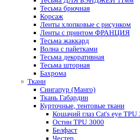
Тесьма ДЛЯ БЭЙДЖЕЙ 11мм
Тесьма брючная
Корсаж
Ленты хлопковые с рисунком
Ленты с принтом ФРАНЦИЯ
Тесьма жаккард
Волна с пайетками
Тесьма декоративная
Тесьма шторная
Бахрома
Ткани
Сингапур (Манго)
Ткань Габардин
Курточные, тентовые ткани
Кошачий глаз Cat's eye TPU
Остин TPU 3000
Белфаст
Честер