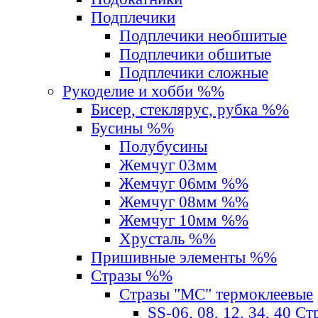
Подплечики
Подплечики необшитые
Подплечики обшитые
Подплечики сложные
Рукоделие и хобби %%
Бисер, стеклярус, рубка %%
Бусины %%
Полубусины
Жемчуг 03мм
Жемчуг 06мм %%
Жемчуг 08мм %%
Жемчуг 10мм %%
Хрусталь %%
Пришивные элементы %%
Стразы %%
Стразы "MС" термоклеевые
SS-06, 08, 12, 34, 40 С