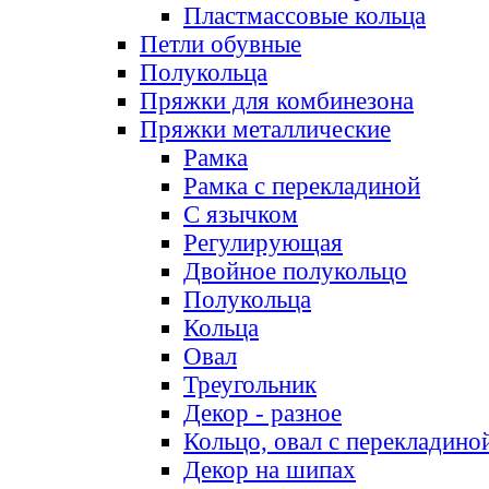
Пластмассовые кольца
Петли обувные
Полукольца
Пряжки для комбинезона
Пряжки металлические
Рамка
Рамка с перекладиной
С язычком
Регулирующая
Двойное полукольцо
Полукольца
Кольца
Овал
Треугольник
Декор - разное
Кольцо, овал с перекладино
Декор на шипах