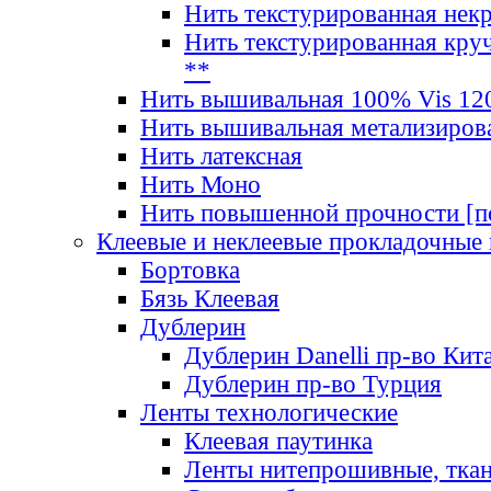
Нить текстурированная нек
Нить текстурированная круч
**
Нить вышивальная 100% Vis 120
Нить вышивальная метализиров
Нить латексная
Нить Моно
Нить повышенной прочности [под
Клеевые и неклеевые прокладочные
Бортовка
Бязь Клеевая
Дублерин
Дублерин Danelli пр-во Кит
Дублерин пр-во Турция
Ленты технологические
Клеевая паутинка
Ленты нитепрошивные, ткан