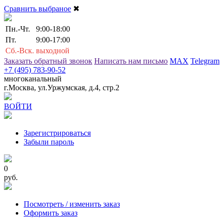
Сравнить выбраное
✖
Пн.-Чт.
9:00-18:00
Пт.
9:00-17:00
Сб.-Вск.
выходной
Заказать обратный звонок
Написать нам письмо
MAX
Telegram
+7 (495) 783-90-52
многоканальный
г.Москва, ул.Уржумская, д.4, стр.2
ВОЙТИ
Зарегистрироваться
Забыли пароль
0
руб.
Посмотреть / изменить заказ
Оформить заказ