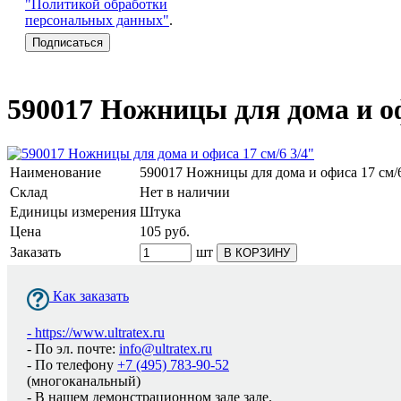
"Политикой обработки
персональных данных"
.
590017 Ножницы для дома и оф
Наименование
590017 Ножницы для дома и офиса 17 см/6
Склад
Нет в наличии
Единицы измерения
Штука
Цена
105
руб.
Заказать
шт
В КОРЗИНУ
Как заказать
-
https://www.ultratex.ru
- По эл. почте:
info@ultratex.ru
- По телефону
+7 (495) 783-90-52
(многоканальный)
- В нашем демонстрационном зале зале.