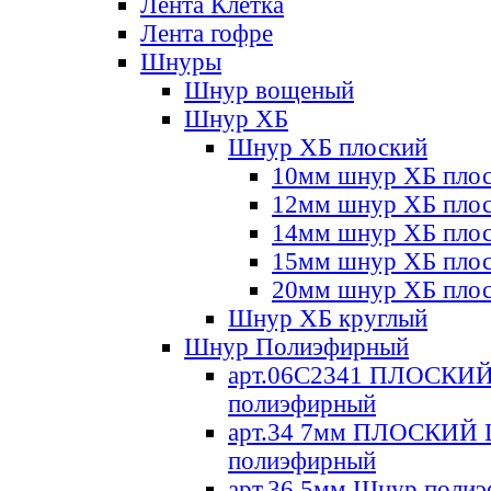
Лента Клетка
Лента гофре
Шнуры
Шнур вощеный
Шнур ХБ
Шнур ХБ плоский
10мм шнур ХБ пло
12мм шнур ХБ пло
14мм шнур ХБ пло
15мм шнур ХБ пло
20мм шнур ХБ пло
Шнур ХБ круглый
Шнур Полиэфирный
арт.06С2341 ПЛОСКИ
полиэфирный
арт.34 7мм ПЛОСКИЙ
полиэфирный
арт.36 5мм Шнур поли