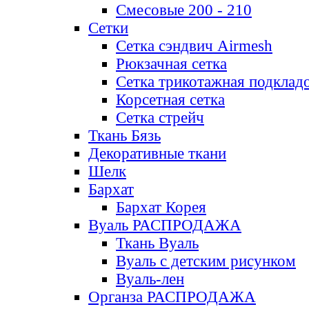
Смесовые 200 - 210
Сетки
Сетка сэндвич Airmesh
Рюкзачная сетка
Сетка трикотажная подклад
Корсетная сетка
Сетка стрейч
Ткань Бязь
Декоративные ткани
Шелк
Бархат
Бархат Корея
Вуаль РАСПРОДАЖА
Ткань Вуаль
Вуаль с детским рисунком
Вуаль-лен
Органза РАСПРОДАЖА