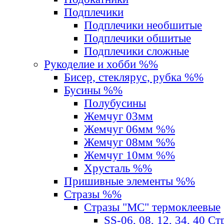
Подплечики
Подплечики необшитые
Подплечики обшитые
Подплечики сложные
Рукоделие и хобби %%
Бисер, стеклярус, рубка %%
Бусины %%
Полубусины
Жемчуг 03мм
Жемчуг 06мм %%
Жемчуг 08мм %%
Жемчуг 10мм %%
Хрусталь %%
Пришивные элементы %%
Стразы %%
Стразы "MС" термоклеевые
SS-06, 08, 12, 34, 40 С