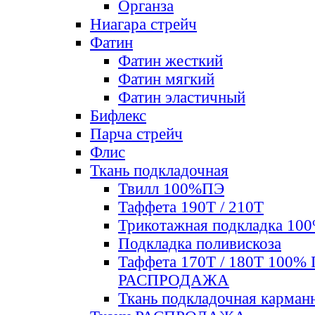
Органза
Ниагара стрейч
Фатин
Фатин жесткий
Фатин мягкий
Фатин элаcтичный
Бифлекс
Парча стрейч
Флис
Ткань подкладочная
Твилл 100%ПЭ
Таффета 190Т / 210Т
Трикотажная подкладка 10
Подкладка поливискоза
Таффета 170Т / 180Т 100%
РАСПРОДАЖА
Ткань подкладочная карман