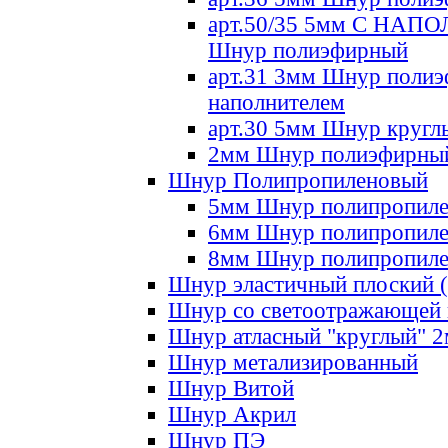
арт.50/35 5мм С НА
Шнур полиэфирный
арт.31 3мм Шнур полиэ
наполнителем
арт.30 5мм Шнур кругл
2мм Шнур полиэфирны
Шнур Полипропиленовый
5мм Шнур полипропил
6мм Шнур полипропил
8мм Шнур полипропил
Шнур эластичный плоский 
Шнур со светоотражающей
Шнур атласный "круглый" 
Шнур метализированный
Шнур Витой
Шнур Акрил
Шнур ПЭ