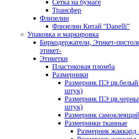
Сетка на бумаге
Трансфер
Флизелин
Флизелин Китай "Danelli"
Упаковка и маркировка
Биркодержатели, Этикет-пистоле
этикет-
Этикетки
Пластиковая пломба
Размерники
Размерник ПЭ цв.белый 
штук)
Размерник ПЭ цв.черны
штук)
Размерник самоклеящи
Размерники тканные
Размерник жаккард 