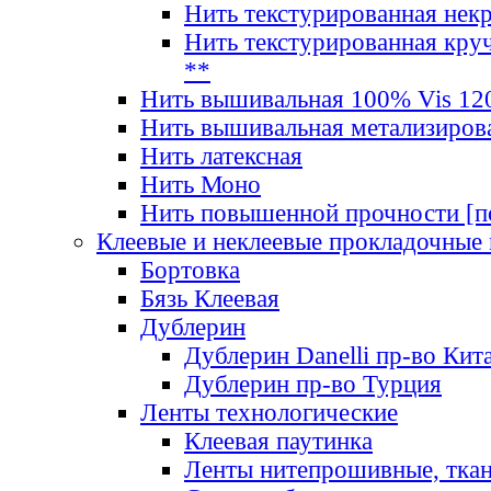
Нить текстурированная нек
Нить текстурированная круч
**
Нить вышивальная 100% Vis 120
Нить вышивальная метализиров
Нить латексная
Нить Моно
Нить повышенной прочности [под
Клеевые и неклеевые прокладочные
Бортовка
Бязь Клеевая
Дублерин
Дублерин Danelli пр-во Кит
Дублерин пр-во Турция
Ленты технологические
Клеевая паутинка
Ленты нитепрошивные, ткан