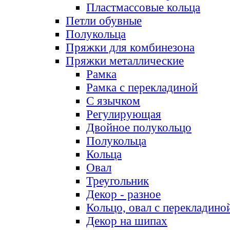
Пластмассовые кольца
Петли обувные
Полукольца
Пряжки для комбинезона
Пряжки металлические
Рамка
Рамка с перекладиной
С язычком
Регулирующая
Двойное полукольцо
Полукольца
Кольца
Овал
Треугольник
Декор - разное
Кольцо, овал с перекладино
Декор на шипах