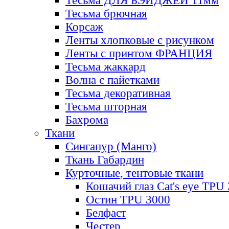
Тесьма ДЛЯ БЭЙДЖЕЙ 11мм
Тесьма брючная
Корсаж
Ленты хлопковые с рисунком
Ленты с принтом ФРАНЦИЯ
Тесьма жаккард
Волна с пайетками
Тесьма декоративная
Тесьма шторная
Бахрома
Ткани
Сингапур (Манго)
Ткань Габардин
Курточные, тентовые ткани
Кошачий глаз Cat's eye TPU
Остин TPU 3000
Белфаст
Честер