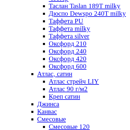
Таслан Taslan 189T milky
Дюспо Dewspo 240T milky
Таффета PU
Таффета milky
Таффета silver
Оксфорд 210
Оксфорд 240
Оксфорд 420
Оксфорд 600
Атлас, сатин
Атлас стрейч LIY
Атлас 90 г/м2
Креп сатин
Джинса
Канвас
Смесовые
Смесовые 120