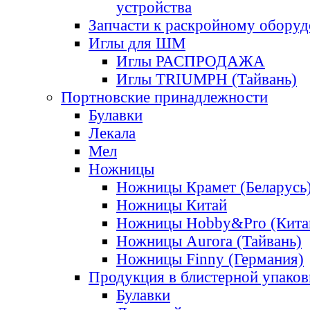
устройства
Запчасти к раскройному обору
Иглы для ШМ
Иглы РАСПРОДАЖА
Иглы TRIUMPH (Тайвань)
Портновские принадлежности
Булавки
Лекала
Мел
Ножницы
Ножницы Крамет (Беларусь
Ножницы Китай
Ножницы Hobby&Pro (Кита
Ножницы Aurora (Тайвань)
Ножницы Finny (Германия)
Продукция в блистерной упаков
Булавки