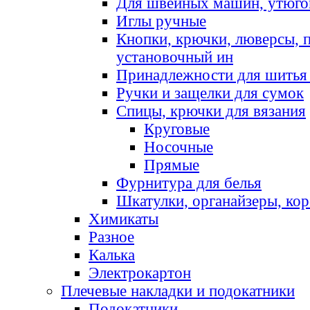
Для швейных машин, утюго
Иглы ручные
Кнопки, крючки, люверсы, 
установочный ин
Принадлежности для шитья 
Ручки и защелки для сумок
Спицы, крючки для вязания
Круговые
Носочные
Прямые
Фурнитура для белья
Шкатулки, органайзеры, кор
Химикаты
Разное
Калька
Электрокартон
Плечевые накладки и подокатники
Подокатники