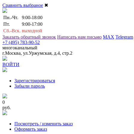
Сравнить выбраное
✖
Пн.-Чт.
9:00-18:00
Пт.
9:00-17:00
Сб.-Вск.
выходной
Заказать обратный звонок
Написать нам письмо
MAX
Telegram
+7 (495) 783-90-52
многоканальный
г.Москва, ул.Уржумская, д.4, стр.2
ВОЙТИ
Зарегистрироваться
Забыли пароль
0
руб.
Посмотреть / изменить заказ
Оформить заказ