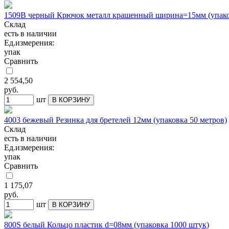
1509В черный Крючок металл крашенный ширина=15мм (упако
Склад
есть в наличии
Ед.измерения:
упак
Сравнить
2 554,50
руб.
шт
В КОРЗИНУ
4003 бежевый Резинка для бретелей 12мм (упаковка 50 метров)
Склад
есть в наличии
Ед.измерения:
упак
Сравнить
1 175,07
руб.
шт
В КОРЗИНУ
800S белый Кольцо пластик d=08мм (упаковка 1000 штук)