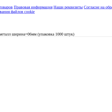
товаров
Правовая информация
Наши реквизиты
Согласие на об
вания файлов cookie
металл ширина=06мм (упаковка 1000 штук)