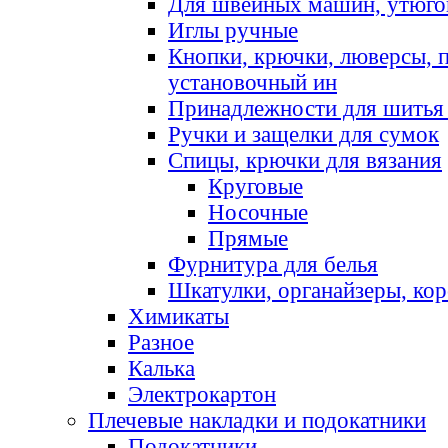
Для швейных машин, утюго
Иглы ручные
Кнопки, крючки, люверсы, 
установочный ин
Принадлежности для шитья 
Ручки и защелки для сумок
Спицы, крючки для вязания
Круговые
Носочные
Прямые
Фурнитура для белья
Шкатулки, органайзеры, кор
Химикаты
Разное
Калька
Электрокартон
Плечевые накладки и подокатники
Подокатники