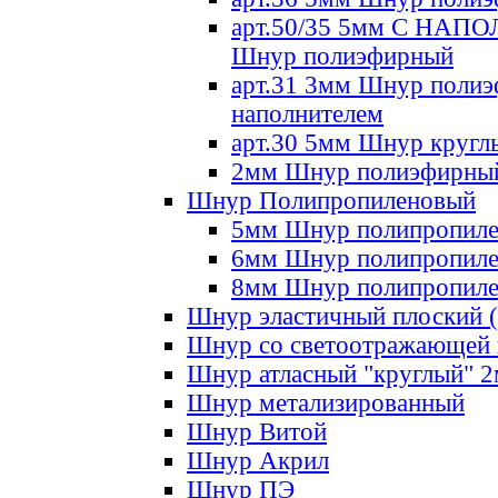
арт.50/35 5мм С НА
Шнур полиэфирный
арт.31 3мм Шнур полиэ
наполнителем
арт.30 5мм Шнур кругл
2мм Шнур полиэфирны
Шнур Полипропиленовый
5мм Шнур полипропил
6мм Шнур полипропил
8мм Шнур полипропил
Шнур эластичный плоский 
Шнур со светоотражающей
Шнур атласный "круглый" 
Шнур метализированный
Шнур Витой
Шнур Акрил
Шнур ПЭ