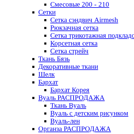
Смесовые 200 - 210
Сетки
Сетка сэндвич Airmesh
Рюкзачная сетка
Сетка трикотажная подклад
Корсетная сетка
Сетка стрейч
Ткань Бязь
Декоративные ткани
Шелк
Бархат
Бархат Корея
Вуаль РАСПРОДАЖА
Ткань Вуаль
Вуаль с детским рисунком
Вуаль-лен
Органза РАСПРОДАЖА