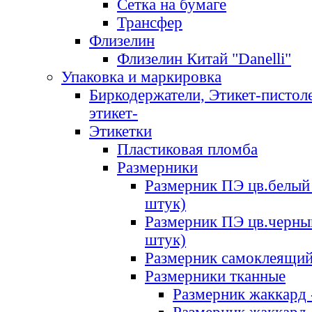
Сетка на бумаге
Трансфер
Флизелин
Флизелин Китай "Danelli"
Упаковка и маркировка
Биркодержатели, Этикет-пистоле
этикет-
Этикетки
Пластиковая пломба
Размерники
Размерник ПЭ цв.белый 
штук)
Размерник ПЭ цв.черны
штук)
Размерник самоклеящи
Размерники тканные
Размерник жаккард 