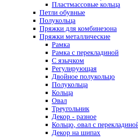
Пластмассовые кольца
Петли обувные
Полукольца
Пряжки для комбинезона
Пряжки металлические
Рамка
Рамка с перекладиной
С язычком
Регулирующая
Двойное полукольцо
Полукольца
Кольца
Овал
Треугольник
Декор - разное
Кольцо, овал с перекладино
Декор на шипах