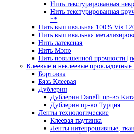
Нить текстурированная нек
Нить текстурированная круч
**
Нить вышивальная 100% Vis 120
Нить вышивальная метализиров
Нить латексная
Нить Моно
Нить повышенной прочности [под
Клеевые и неклеевые прокладочные
Бортовка
Бязь Клеевая
Дублерин
Дублерин Danelli пр-во Кит
Дублерин пр-во Турция
Ленты технологические
Клеевая паутинка
Ленты нитепрошивные, ткан