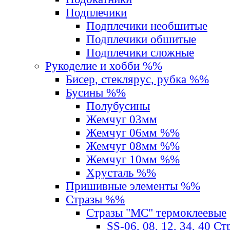
Подплечики
Подплечики необшитые
Подплечики обшитые
Подплечики сложные
Рукоделие и хобби %%
Бисер, стеклярус, рубка %%
Бусины %%
Полубусины
Жемчуг 03мм
Жемчуг 06мм %%
Жемчуг 08мм %%
Жемчуг 10мм %%
Хрусталь %%
Пришивные элементы %%
Стразы %%
Стразы "MС" термоклеевые
SS-06, 08, 12, 34, 40 С