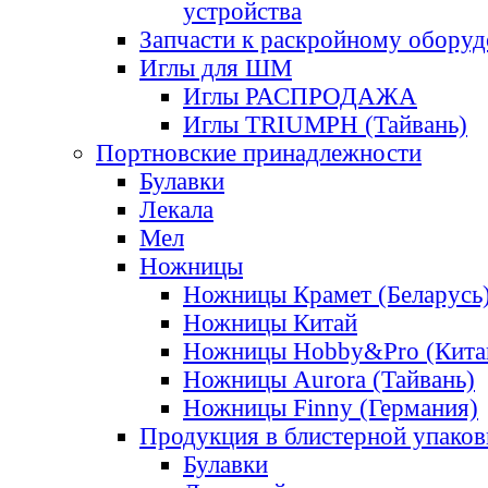
устройства
Запчасти к раскройному обору
Иглы для ШМ
Иглы РАСПРОДАЖА
Иглы TRIUMPH (Тайвань)
Портновские принадлежности
Булавки
Лекала
Мел
Ножницы
Ножницы Крамет (Беларусь
Ножницы Китай
Ножницы Hobby&Pro (Кита
Ножницы Aurora (Тайвань)
Ножницы Finny (Германия)
Продукция в блистерной упаков
Булавки