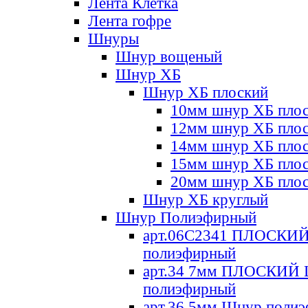
Лента Клетка
Лента гофре
Шнуры
Шнур вощеный
Шнур ХБ
Шнур ХБ плоский
10мм шнур ХБ пло
12мм шнур ХБ пло
14мм шнур ХБ пло
15мм шнур ХБ пло
20мм шнур ХБ пло
Шнур ХБ круглый
Шнур Полиэфирный
арт.06С2341 ПЛОСКИ
полиэфирный
арт.34 7мм ПЛОСКИЙ
полиэфирный
арт.36 5мм Шнур поли