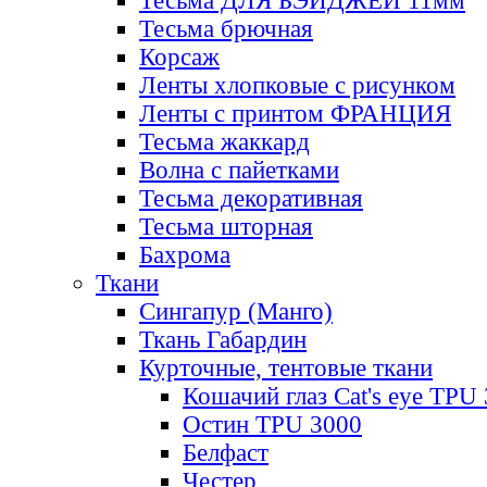
Тесьма ДЛЯ БЭЙДЖЕЙ 11мм
Тесьма брючная
Корсаж
Ленты хлопковые с рисунком
Ленты с принтом ФРАНЦИЯ
Тесьма жаккард
Волна с пайетками
Тесьма декоративная
Тесьма шторная
Бахрома
Ткани
Сингапур (Манго)
Ткань Габардин
Курточные, тентовые ткани
Кошачий глаз Cat's eye TPU
Остин TPU 3000
Белфаст
Честер