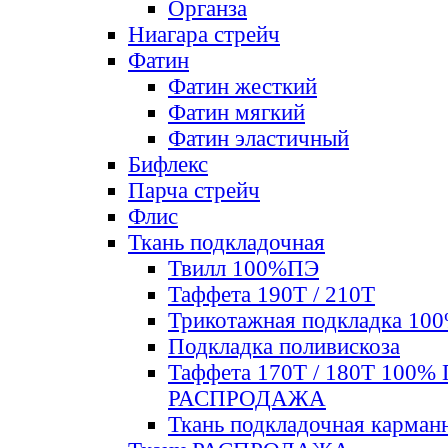
Органза
Ниагара стрейч
Фатин
Фатин жесткий
Фатин мягкий
Фатин элаcтичный
Бифлекс
Парча стрейч
Флис
Ткань подкладочная
Твилл 100%ПЭ
Таффета 190Т / 210Т
Трикотажная подкладка 10
Подкладка поливискоза
Таффета 170Т / 180Т 100%
РАСПРОДАЖА
Ткань подкладочная карман