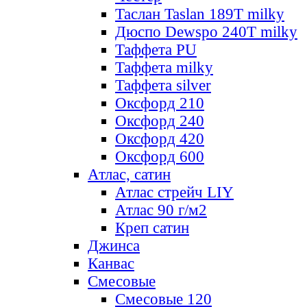
Таслан Taslan 189T milky
Дюспо Dewspo 240T milky
Таффета PU
Таффета milky
Таффета silver
Оксфорд 210
Оксфорд 240
Оксфорд 420
Оксфорд 600
Атлас, сатин
Атлас стрейч LIY
Атлас 90 г/м2
Креп сатин
Джинса
Канвас
Смесовые
Смесовые 120