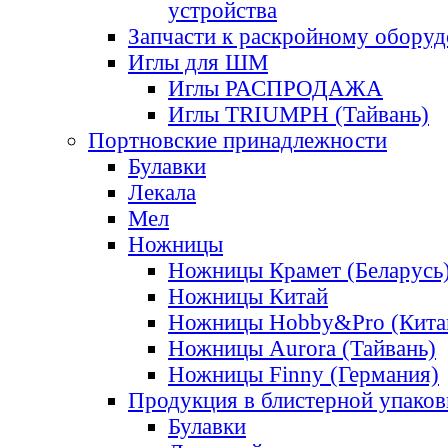
устройства
Запчасти к раскройному обору
Иглы для ШМ
Иглы РАСПРОДАЖА
Иглы TRIUMPH (Тайвань)
Портновские принадлежности
Булавки
Лекала
Мел
Ножницы
Ножницы Крамет (Беларусь
Ножницы Китай
Ножницы Hobby&Pro (Кита
Ножницы Aurora (Тайвань)
Ножницы Finny (Германия)
Продукция в блистерной упаков
Булавки