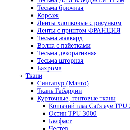
Тесьма ДЛЯ БЭЙДЖЕЙ 11мм
Тесьма брючная
Корсаж
Ленты хлопковые с рисунком
Ленты с принтом ФРАНЦИЯ
Тесьма жаккард
Волна с пайетками
Тесьма декоративная
Тесьма шторная
Бахрома
Ткани
Сингапур (Манго)
Ткань Габардин
Курточные, тентовые ткани
Кошачий глаз Cat's eye TPU
Остин TPU 3000
Белфаст
Честер