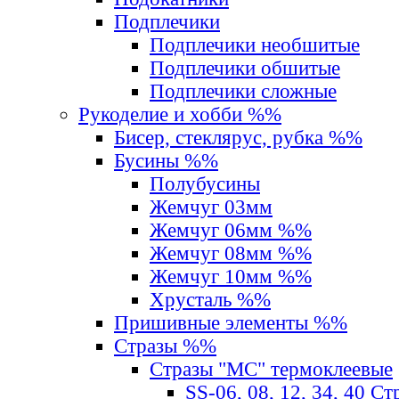
Подплечики
Подплечики необшитые
Подплечики обшитые
Подплечики сложные
Рукоделие и хобби %%
Бисер, стеклярус, рубка %%
Бусины %%
Полубусины
Жемчуг 03мм
Жемчуг 06мм %%
Жемчуг 08мм %%
Жемчуг 10мм %%
Хрусталь %%
Пришивные элементы %%
Стразы %%
Стразы "MС" термоклеевые
SS-06, 08, 12, 34, 40 С