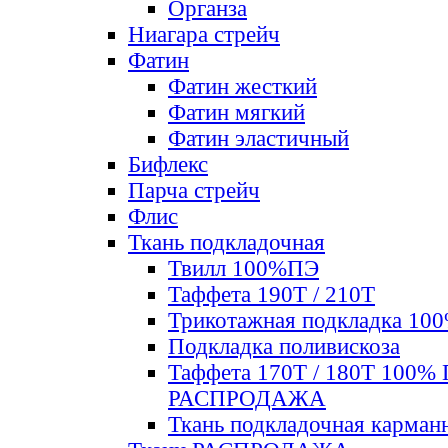
Органза
Ниагара стрейч
Фатин
Фатин жесткий
Фатин мягкий
Фатин элаcтичный
Бифлекс
Парча стрейч
Флис
Ткань подкладочная
Твилл 100%ПЭ
Таффета 190Т / 210Т
Трикотажная подкладка 10
Подкладка поливискоза
Таффета 170Т / 180Т 100%
РАСПРОДАЖА
Ткань подкладочная карман