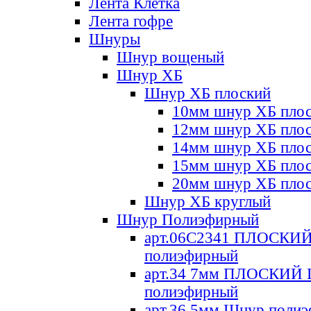
Лента Клетка
Лента гофре
Шнуры
Шнур вощеный
Шнур ХБ
Шнур ХБ плоский
10мм шнур ХБ пло
12мм шнур ХБ пло
14мм шнур ХБ пло
15мм шнур ХБ пло
20мм шнур ХБ пло
Шнур ХБ круглый
Шнур Полиэфирный
арт.06С2341 ПЛОСКИ
полиэфирный
арт.34 7мм ПЛОСКИЙ
полиэфирный
арт.36 5мм Шнур поли