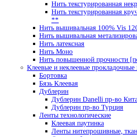
Нить текстурированная нек
Нить текстурированная круч
**
Нить вышивальная 100% Vis 120
Нить вышивальная метализиров
Нить латексная
Нить Моно
Нить повышенной прочности [под
Клеевые и неклеевые прокладочные
Бортовка
Бязь Клеевая
Дублерин
Дублерин Danelli пр-во Кит
Дублерин пр-во Турция
Ленты технологические
Клеевая паутинка
Ленты нитепрошивные, ткан