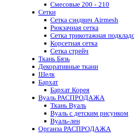
Смесовые 200 - 210
Сетки
Сетка сэндвич Airmesh
Рюкзачная сетка
Сетка трикотажная подклад
Корсетная сетка
Сетка стрейч
Ткань Бязь
Декоративные ткани
Шелк
Бархат
Бархат Корея
Вуаль РАСПРОДАЖА
Ткань Вуаль
Вуаль с детским рисунком
Вуаль-лен
Органза РАСПРОДАЖА