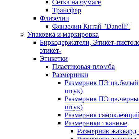
Сетка на бумаге
Трансфер
Флизелин
Флизелин Китай "Danelli"
Упаковка и маркировка
Биркодержатели, Этикет-пистоле
этикет-
Этикетки
Пластиковая пломба
Размерники
Размерник ПЭ цв.белый 
штук)
Размерник ПЭ цв.черны
штук)
Размерник самоклеящи
Размерники тканные
Размерник жаккард 