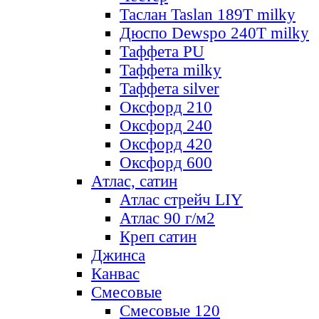
Таслан Taslan 189T milky
Дюспо Dewspo 240T milky
Таффета PU
Таффета milky
Таффета silver
Оксфорд 210
Оксфорд 240
Оксфорд 420
Оксфорд 600
Атлас, сатин
Атлас стрейч LIY
Атлас 90 г/м2
Креп сатин
Джинса
Канвас
Смесовые
Смесовые 120