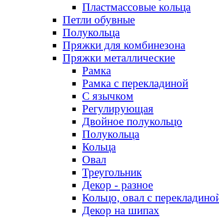
Пластмассовые кольца
Петли обувные
Полукольца
Пряжки для комбинезона
Пряжки металлические
Рамка
Рамка с перекладиной
С язычком
Регулирующая
Двойное полукольцо
Полукольца
Кольца
Овал
Треугольник
Декор - разное
Кольцо, овал с перекладино
Декор на шипах