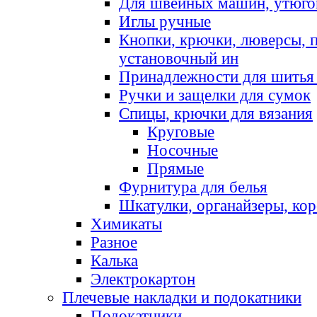
Для швейных машин, утюго
Иглы ручные
Кнопки, крючки, люверсы, 
установочный ин
Принадлежности для шитья 
Ручки и защелки для сумок
Спицы, крючки для вязания
Круговые
Носочные
Прямые
Фурнитура для белья
Шкатулки, органайзеры, кор
Химикаты
Разное
Калька
Электрокартон
Плечевые накладки и подокатники
Подокатники