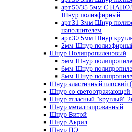
арт.50/35 5мм С НА
Шнур полиэфирный
арт.31 3мм Шнур полиэ
наполнителем
арт.30 5мм Шнур кругл
2мм Шнур полиэфирны
Шнур Полипропиленовый
5мм Шнур полипропил
6мм Шнур полипропил
8мм Шнур полипропил
Шнур эластичный плоский 
Шнур со светоотражающей
Шнур атласный "круглый" 
Шнур метализированный
Шнур Витой
Шнур Акрил
Шнур ПЭ