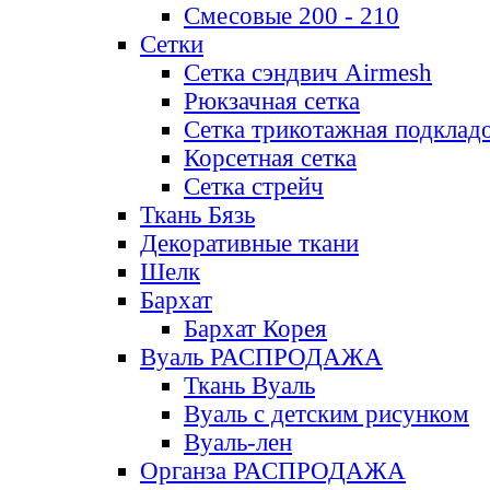
Смесовые 200 - 210
Сетки
Сетка сэндвич Airmesh
Рюкзачная сетка
Сетка трикотажная подклад
Корсетная сетка
Сетка стрейч
Ткань Бязь
Декоративные ткани
Шелк
Бархат
Бархат Корея
Вуаль РАСПРОДАЖА
Ткань Вуаль
Вуаль с детским рисунком
Вуаль-лен
Органза РАСПРОДАЖА