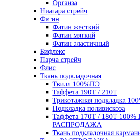
Органза
Ниагара стрейч
Фатин
Фатин жесткий
Фатин мягкий
Фатин элаcтичный
Бифлекс
Парча стрейч
Флис
Ткань подкладочная
Твилл 100%ПЭ
Таффета 190Т / 210Т
Трикотажная подкладка 10
Подкладка поливискоза
Таффета 170Т / 180Т 100%
РАСПРОДАЖА
Ткань подкладочная карман