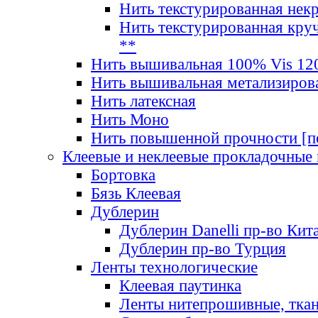
Нить текстурированная нек
Нить текстурированная круч
**
Нить вышивальная 100% Vis 120
Нить вышивальная метализиров
Нить латексная
Нить Моно
Нить повышенной прочности [под
Клеевые и неклеевые прокладочные
Бортовка
Бязь Клеевая
Дублерин
Дублерин Danelli пр-во Кит
Дублерин пр-во Турция
Ленты технологические
Клеевая паутинка
Ленты нитепрошивные, ткан