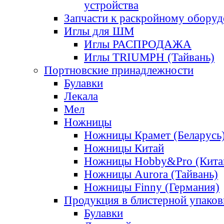
устройства
Запчасти к раскройному обору
Иглы для ШМ
Иглы РАСПРОДАЖА
Иглы TRIUMPH (Тайвань)
Портновские принадлежности
Булавки
Лекала
Мел
Ножницы
Ножницы Крамет (Беларусь
Ножницы Китай
Ножницы Hobby&Pro (Кита
Ножницы Aurora (Тайвань)
Ножницы Finny (Германия)
Продукция в блистерной упаков
Булавки