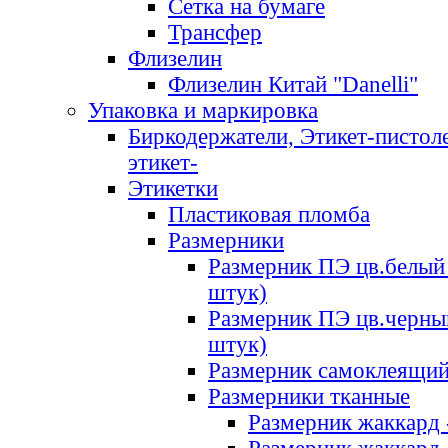
Сетка на бумаге
Трансфер
Флизелин
Флизелин Китай "Danelli"
Упаковка и маркировка
Биркодержатели, Этикет-пистоле
этикет-
Этикетки
Пластиковая пломба
Размерники
Размерник ПЭ цв.белый 
штук)
Размерник ПЭ цв.черны
штук)
Размерник самоклеящи
Размерники тканные
Размерник жаккард 