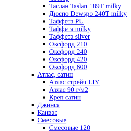
Таслан Taslan 189T milky
Дюспо Dewspo 240T milky
Таффета PU
Таффета milky
Таффета silver
Оксфорд 210
Оксфорд 240
Оксфорд 420
Оксфорд 600
Атлас, сатин
Атлас стрейч LIY
Атлас 90 г/м2
Креп сатин
Джинса
Канвас
Смесовые
Смесовые 120