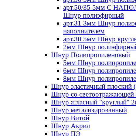
арт.50/35 5мм С НА
Шнур полиэфирный
арт.31 3мм Шнур полиэ
наполнителем
арт.30 5мм Шнур кругл
2мм Шнур полиэфирны
Шнур Полипропиленовый
5мм Шнур полипропил
6мм Шнур полипропил
8мм Шнур полипропил
Шнур эластичный плоский 
Шнур со светоотражающей
Шнур атласный "круглый" 
Шнур метализированный
Шнур Витой
Шнур Акрил
Шнур ПЭ