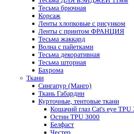
Тесьма ДЛЯ БЭЙДЖЕЙ 11мм
Тесьма брючная
Корсаж
Ленты хлопковые с рисунком
Ленты с принтом ФРАНЦИЯ
Тесьма жаккард
Волна с пайетками
Тесьма декоративная
Тесьма шторная
Бахрома
Ткани
Сингапур (Манго)
Ткань Габардин
Курточные, тентовые ткани
Кошачий глаз Cat's eye TPU
Остин TPU 3000
Белфаст
Честер