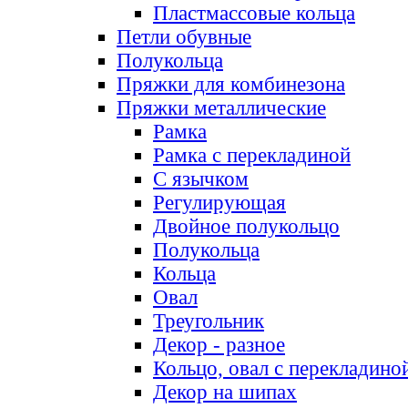
Пластмассовые кольца
Петли обувные
Полукольца
Пряжки для комбинезона
Пряжки металлические
Рамка
Рамка с перекладиной
С язычком
Регулирующая
Двойное полукольцо
Полукольца
Кольца
Овал
Треугольник
Декор - разное
Кольцо, овал с перекладино
Декор на шипах