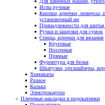
Для швейных машин, утюго
Иглы ручные
Кнопки, крючки, люверсы, 
установочный ин
Принадлежности для шитья 
Ручки и защелки для сумок
Спицы, крючки для вязания
Круговые
Носочные
Прямые
Фурнитура для белья
Шкатулки, органайзеры, кор
Химикаты
Разное
Калька
Электрокартон
Плечевые накладки и подокатники
Подокатники