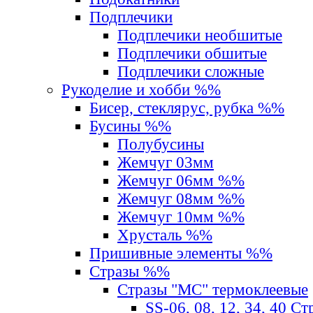
Подплечики
Подплечики необшитые
Подплечики обшитые
Подплечики сложные
Рукоделие и хобби %%
Бисер, стеклярус, рубка %%
Бусины %%
Полубусины
Жемчуг 03мм
Жемчуг 06мм %%
Жемчуг 08мм %%
Жемчуг 10мм %%
Хрусталь %%
Пришивные элементы %%
Стразы %%
Стразы "MС" термоклеевые
SS-06, 08, 12, 34, 40 С