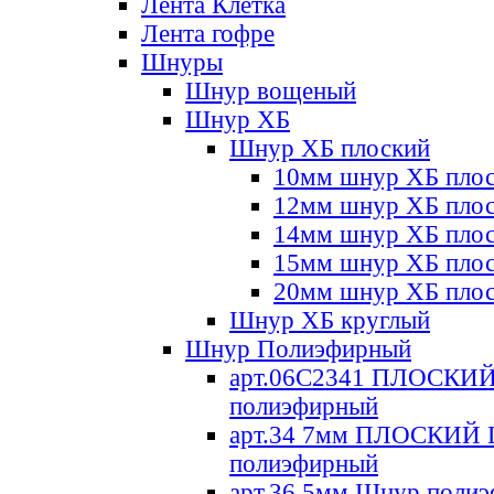
Лента Клетка
Лента гофре
Шнуры
Шнур вощеный
Шнур ХБ
Шнур ХБ плоский
10мм шнур ХБ пло
12мм шнур ХБ пло
14мм шнур ХБ пло
15мм шнур ХБ пло
20мм шнур ХБ пло
Шнур ХБ круглый
Шнур Полиэфирный
арт.06С2341 ПЛОСКИ
полиэфирный
арт.34 7мм ПЛОСКИЙ
полиэфирный
арт.36 5мм Шнур поли