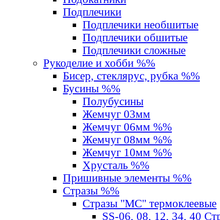
Подплечики
Подплечики необшитые
Подплечики обшитые
Подплечики сложные
Рукоделие и хобби %%
Бисер, стеклярус, рубка %%
Бусины %%
Полубусины
Жемчуг 03мм
Жемчуг 06мм %%
Жемчуг 08мм %%
Жемчуг 10мм %%
Хрусталь %%
Пришивные элементы %%
Стразы %%
Стразы "MС" термоклеевые
SS-06, 08, 12, 34, 40 С