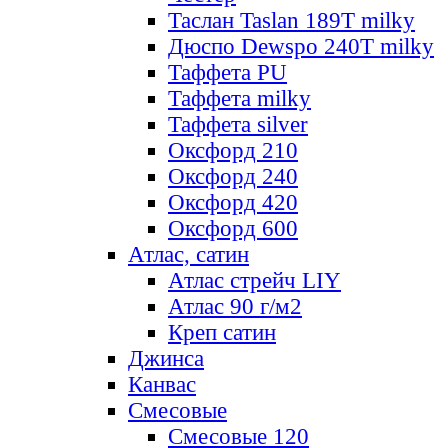
Таслан Taslan 189T milky
Дюспо Dewspo 240T milky
Таффета PU
Таффета milky
Таффета silver
Оксфорд 210
Оксфорд 240
Оксфорд 420
Оксфорд 600
Атлас, сатин
Атлас стрейч LIY
Атлас 90 г/м2
Креп сатин
Джинса
Канвас
Смесовые
Смесовые 120