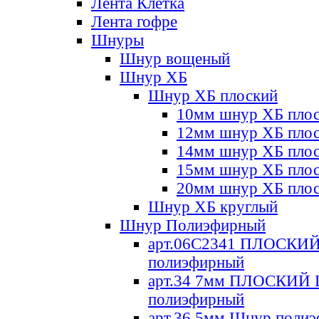
Лента Клетка
Лента гофре
Шнуры
Шнур вощеный
Шнур ХБ
Шнур ХБ плоский
10мм шнур ХБ пло
12мм шнур ХБ пло
14мм шнур ХБ пло
15мм шнур ХБ пло
20мм шнур ХБ пло
Шнур ХБ круглый
Шнур Полиэфирный
арт.06С2341 ПЛОСКИ
полиэфирный
арт.34 7мм ПЛОСКИЙ
полиэфирный
арт.36 5мм Шнур поли