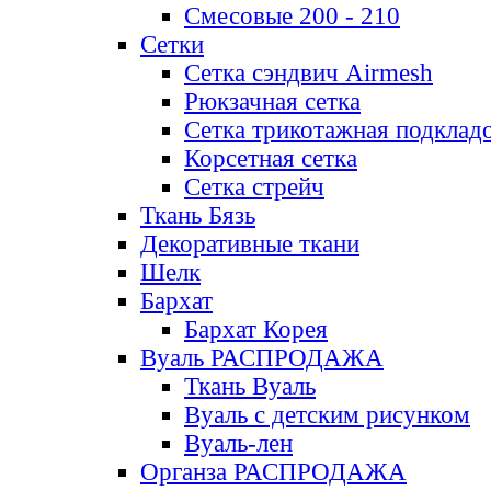
Смесовые 200 - 210
Сетки
Сетка сэндвич Airmesh
Рюкзачная сетка
Сетка трикотажная подклад
Корсетная сетка
Сетка стрейч
Ткань Бязь
Декоративные ткани
Шелк
Бархат
Бархат Корея
Вуаль РАСПРОДАЖА
Ткань Вуаль
Вуаль с детским рисунком
Вуаль-лен
Органза РАСПРОДАЖА