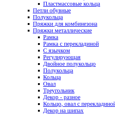
Пластмассовые кольца
Петли обувные
Полукольца
Пряжки для комбинезона
Пряжки металлические
Рамка
Рамка с перекладиной
С язычком
Регулирующая
Двойное полукольцо
Полукольца
Кольца
Овал
Треугольник
Декор - разное
Кольцо, овал с перекладино
Декор на шипах