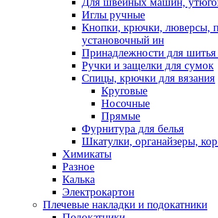
Для швейных машин, утюго
Иглы ручные
Кнопки, крючки, люверсы, 
установочный ин
Принадлежности для шитья 
Ручки и защелки для сумок
Спицы, крючки для вязания
Круговые
Носочные
Прямые
Фурнитура для белья
Шкатулки, органайзеры, кор
Химикаты
Разное
Калька
Электрокартон
Плечевые накладки и подокатники
Подокатники