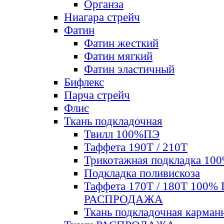
Органза
Ниагара стрейч
Фатин
Фатин жесткий
Фатин мягкий
Фатин элаcтичный
Бифлекс
Парча стрейч
Флис
Ткань подкладочная
Твилл 100%ПЭ
Таффета 190Т / 210Т
Трикотажная подкладка 10
Подкладка поливискоза
Таффета 170Т / 180Т 100%
РАСПРОДАЖА
Ткань подкладочная карман