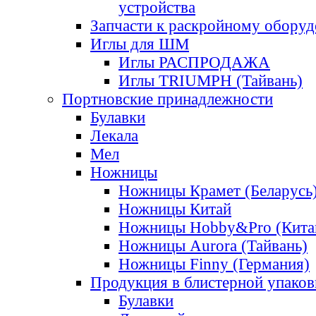
устройства
Запчасти к раскройному обору
Иглы для ШМ
Иглы РАСПРОДАЖА
Иглы TRIUMPH (Тайвань)
Портновские принадлежности
Булавки
Лекала
Мел
Ножницы
Ножницы Крамет (Беларусь
Ножницы Китай
Ножницы Hobby&Pro (Кита
Ножницы Aurora (Тайвань)
Ножницы Finny (Германия)
Продукция в блистерной упаков
Булавки