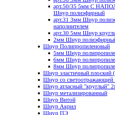
арт.50/35 5мм С НА
Шнур полиэфирный
арт.31 3мм Шнур полиэ
наполнителем
арт.30 5мм Шнур кругл
2мм Шнур полиэфирны
Шнур Полипропиленовый
5мм Шнур полипропил
6мм Шнур полипропил
8мм Шнур полипропил
Шнур эластичный плоский 
Шнур со светоотражающей
Шнур атласный "круглый" 
Шнур метализированный
Шнур Витой
Шнур Акрил
Шнур ПЭ