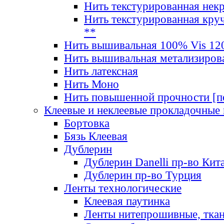
Нить текстурированная нек
Нить текстурированная круч
**
Нить вышивальная 100% Vis 120
Нить вышивальная метализиров
Нить латексная
Нить Моно
Нить повышенной прочности [под
Клеевые и неклеевые прокладочные
Бортовка
Бязь Клеевая
Дублерин
Дублерин Danelli пр-во Кит
Дублерин пр-во Турция
Ленты технологические
Клеевая паутинка
Ленты нитепрошивные, ткан