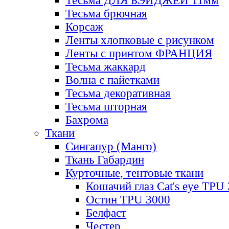
Тесьма ДЛЯ БЭЙДЖЕЙ 11мм
Тесьма брючная
Корсаж
Ленты хлопковые с рисунком
Ленты с принтом ФРАНЦИЯ
Тесьма жаккард
Волна с пайетками
Тесьма декоративная
Тесьма шторная
Бахрома
Ткани
Сингапур (Манго)
Ткань Габардин
Курточные, тентовые ткани
Кошачий глаз Cat's eye TPU
Остин TPU 3000
Белфаст
Честер