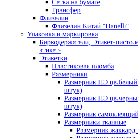
Сетка на бумаге
Трансфер
Флизелин
Флизелин Китай "Danelli"
Упаковка и маркировка
Биркодержатели, Этикет-пистоле
этикет-
Этикетки
Пластиковая пломба
Размерники
Размерник ПЭ цв.белый 
штук)
Размерник ПЭ цв.черны
штук)
Размерник самоклеящи
Размерники тканные
Размерник жаккард 