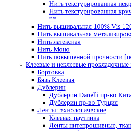
Нить текстурированная нек
Нить текстурированная круч
**
Нить вышивальная 100% Vis 120
Нить вышивальная метализиров
Нить латексная
Нить Моно
Нить повышенной прочности [под
Клеевые и неклеевые прокладочные
Бортовка
Бязь Клеевая
Дублерин
Дублерин Danelli пр-во Кит
Дублерин пр-во Турция
Ленты технологические
Клеевая паутинка
Ленты нитепрошивные, ткан