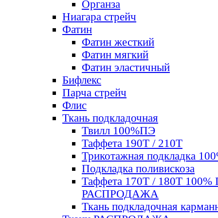
Органза
Ниагара стрейч
Фатин
Фатин жесткий
Фатин мягкий
Фатин элаcтичный
Бифлекс
Парча стрейч
Флис
Ткань подкладочная
Твилл 100%ПЭ
Таффета 190Т / 210Т
Трикотажная подкладка 10
Подкладка поливискоза
Таффета 170Т / 180Т 100%
РАСПРОДАЖА
Ткань подкладочная карман