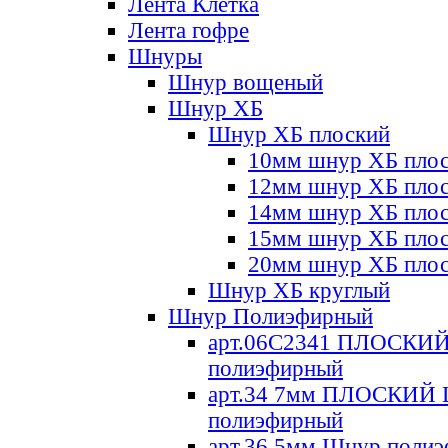
Лента Клетка
Лента гофре
Шнуры
Шнур вощеный
Шнур ХБ
Шнур ХБ плоский
10мм шнур ХБ пло
12мм шнур ХБ пло
14мм шнур ХБ пло
15мм шнур ХБ пло
20мм шнур ХБ пло
Шнур ХБ круглый
Шнур Полиэфирный
арт.06С2341 ПЛОСКИ
полиэфирный
арт.34 7мм ПЛОСКИЙ
полиэфирный
арт.36 5мм Шнур поли