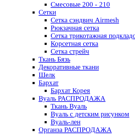
Смесовые 200 - 210
Сетки
Сетка сэндвич Airmesh
Рюкзачная сетка
Сетка трикотажная подклад
Корсетная сетка
Сетка стрейч
Ткань Бязь
Декоративные ткани
Шелк
Бархат
Бархат Корея
Вуаль РАСПРОДАЖА
Ткань Вуаль
Вуаль с детским рисунком
Вуаль-лен
Органза РАСПРОДАЖА