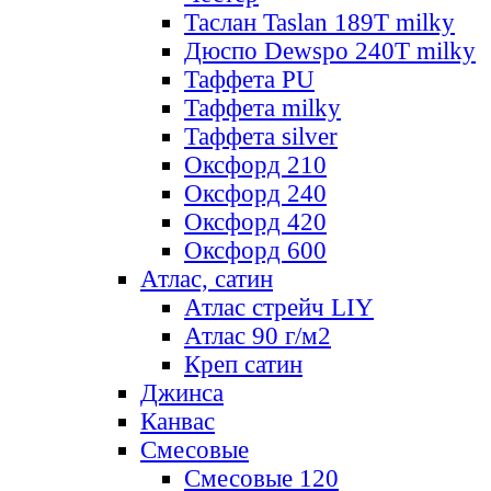
Таслан Taslan 189T milky
Дюспо Dewspo 240T milky
Таффета PU
Таффета milky
Таффета silver
Оксфорд 210
Оксфорд 240
Оксфорд 420
Оксфорд 600
Атлас, сатин
Атлас стрейч LIY
Атлас 90 г/м2
Креп сатин
Джинса
Канвас
Смесовые
Смесовые 120