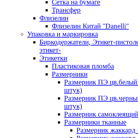
Сетка на бумаге
Трансфер
Флизелин
Флизелин Китай "Danelli"
Упаковка и маркировка
Биркодержатели, Этикет-пистоле
этикет-
Этикетки
Пластиковая пломба
Размерники
Размерник ПЭ цв.белый 
штук)
Размерник ПЭ цв.черны
штук)
Размерник самоклеящи
Размерники тканные
Размерник жаккард 