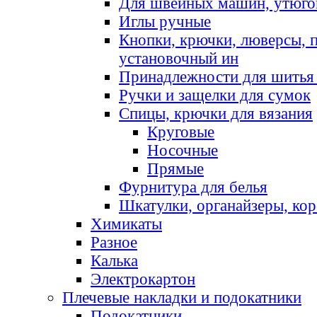
Для швейных машин, утюго
Иглы ручные
Кнопки, крючки, люверсы, 
установочный ин
Принадлежности для шитья 
Ручки и защелки для сумок
Спицы, крючки для вязания
Круговые
Носочные
Прямые
Фурнитура для белья
Шкатулки, органайзеры, кор
Химикаты
Разное
Калька
Электрокартон
Плечевые накладки и подокатники
Подокатники