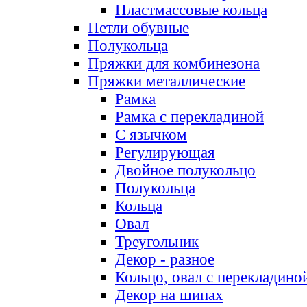
Пластмассовые кольца
Петли обувные
Полукольца
Пряжки для комбинезона
Пряжки металлические
Рамка
Рамка с перекладиной
С язычком
Регулирующая
Двойное полукольцо
Полукольца
Кольца
Овал
Треугольник
Декор - разное
Кольцо, овал с перекладино
Декор на шипах