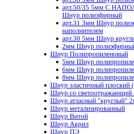
арт.50/35 5мм С НА
Шнур полиэфирный
арт.31 3мм Шнур полиэ
наполнителем
арт.30 5мм Шнур кругл
2мм Шнур полиэфирны
Шнур Полипропиленовый
5мм Шнур полипропил
6мм Шнур полипропил
8мм Шнур полипропил
Шнур эластичный плоский 
Шнур со светоотражающей
Шнур атласный "круглый" 
Шнур метализированный
Шнур Витой
Шнур Акрил
Шнур ПЭ