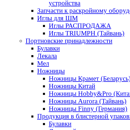
устройства
Запчасти к раскройному обору
Иглы для ШМ
Иглы РАСПРОДАЖА
Иглы TRIUMPH (Тайвань)
Портновские принадлежности
Булавки
Лекала
Мел
Ножницы
Ножницы Крамет (Беларусь
Ножницы Китай
Ножницы Hobby&Pro (Кита
Ножницы Aurora (Тайвань)
Ножницы Finny (Германия)
Продукция в блистерной упаков
Булавки