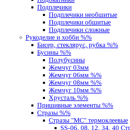
Подплечики
Подплечики необшитые
Подплечики обшитые
Подплечики сложные
Рукоделие и хобби %%
Бисер, стеклярус, рубка %%
Бусины %%
Полубусины
Жемчуг 03мм
Жемчуг 06мм %%
Жемчуг 08мм %%
Жемчуг 10мм %%
Хрусталь %%
Пришивные элементы %%
Стразы %%
Стразы "MС" термоклеевые
SS-06, 08, 12, 34, 40 С