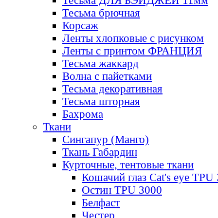
Тесьма ДЛЯ БЭЙДЖЕЙ 11мм
Тесьма брючная
Корсаж
Ленты хлопковые с рисунком
Ленты с принтом ФРАНЦИЯ
Тесьма жаккард
Волна с пайетками
Тесьма декоративная
Тесьма шторная
Бахрома
Ткани
Сингапур (Манго)
Ткань Габардин
Курточные, тентовые ткани
Кошачий глаз Cat's eye TPU
Остин TPU 3000
Белфаст
Честер