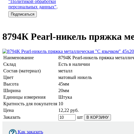
"Политикой обработки
персональных данных"
.
8794К Pearl-никель пряжка м
Наименование
8794К Pearl-никель пряжка металли
Склад
Есть в наличии
Состав (материал)
металл
Цвет
матовый никель
Высота
45мм
Ширина
20мм
Единицы измерения
Штука
Кратность для покупателя
10
Цена
12,22
руб.
Заказать
шт
В КОРЗИНУ
Как заказать