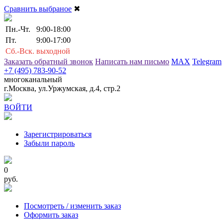
Сравнить выбраное
✖
Пн.-Чт.
9:00-18:00
Пт.
9:00-17:00
Сб.-Вск.
выходной
Заказать обратный звонок
Написать нам письмо
MAX
Telegram
+7 (495) 783-90-52
многоканальный
г.Москва, ул.Уржумская, д.4, стр.2
ВОЙТИ
Зарегистрироваться
Забыли пароль
0
руб.
Посмотреть / изменить заказ
Оформить заказ