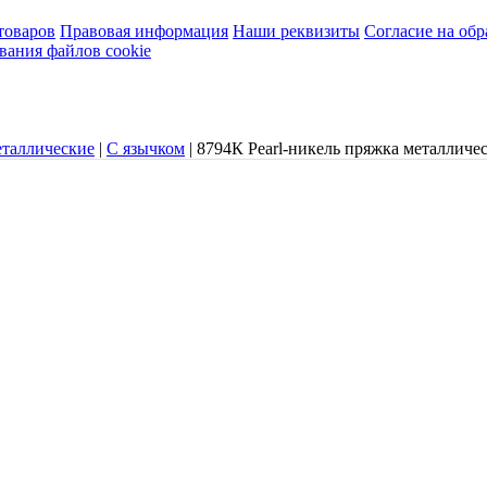
товаров
Правовая информация
Наши реквизиты
Согласие на об
вания файлов cookie
таллические
|
С язычком
|
8794К Pearl-никель пряжка металличе