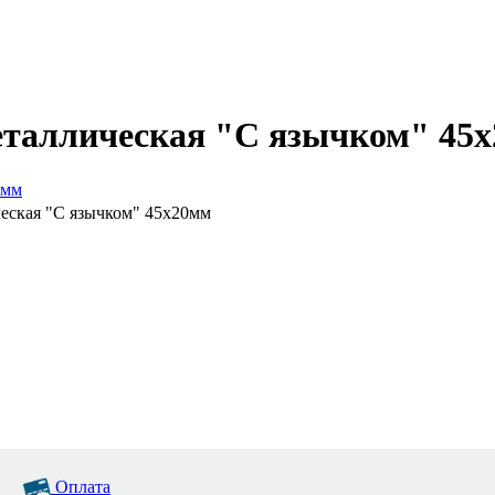
еталлическая "С язычком" 45
ческая "С язычком" 45х20мм
Оплата