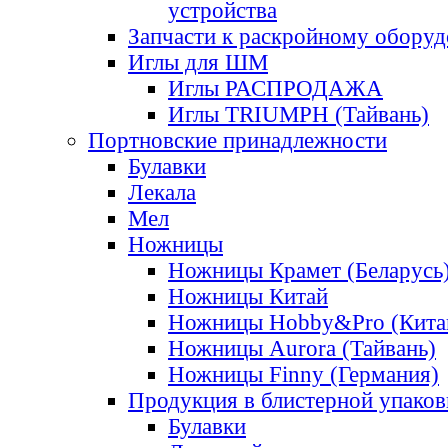
устройства
Запчасти к раскройному обору
Иглы для ШМ
Иглы РАСПРОДАЖА
Иглы TRIUMPH (Тайвань)
Портновские принадлежности
Булавки
Лекала
Мел
Ножницы
Ножницы Крамет (Беларусь
Ножницы Китай
Ножницы Hobby&Pro (Кита
Ножницы Aurora (Тайвань)
Ножницы Finny (Германия)
Продукция в блистерной упаков
Булавки