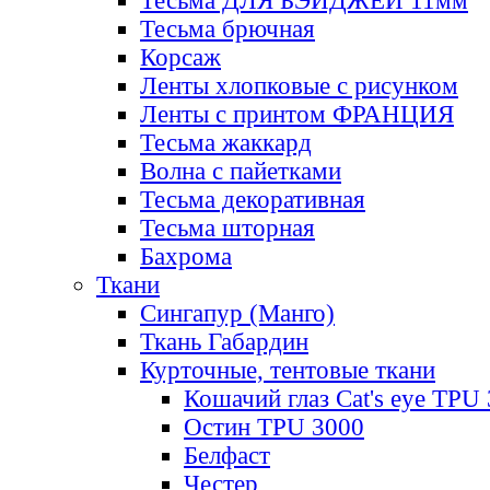
Тесьма ДЛЯ БЭЙДЖЕЙ 11мм
Тесьма брючная
Корсаж
Ленты хлопковые с рисунком
Ленты с принтом ФРАНЦИЯ
Тесьма жаккард
Волна с пайетками
Тесьма декоративная
Тесьма шторная
Бахрома
Ткани
Сингапур (Манго)
Ткань Габардин
Курточные, тентовые ткани
Кошачий глаз Cat's eye TPU
Остин TPU 3000
Белфаст
Честер