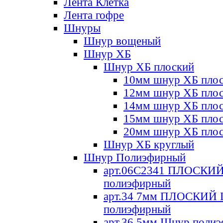
Лента Клетка
Лента гофре
Шнуры
Шнур вощеный
Шнур ХБ
Шнур ХБ плоский
10мм шнур ХБ пло
12мм шнур ХБ пло
14мм шнур ХБ пло
15мм шнур ХБ пло
20мм шнур ХБ пло
Шнур ХБ круглый
Шнур Полиэфирный
арт.06С2341 ПЛОСКИ
полиэфирный
арт.34 7мм ПЛОСКИЙ
полиэфирный
арт.36 5мм Шнур поли