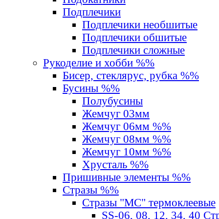
Подплечики
Подплечики необшитые
Подплечики обшитые
Подплечики сложные
Рукоделие и хобби %%
Бисер, стеклярус, рубка %%
Бусины %%
Полубусины
Жемчуг 03мм
Жемчуг 06мм %%
Жемчуг 08мм %%
Жемчуг 10мм %%
Хрусталь %%
Пришивные элементы %%
Стразы %%
Стразы "MС" термоклеевые
SS-06, 08, 12, 34, 40 С