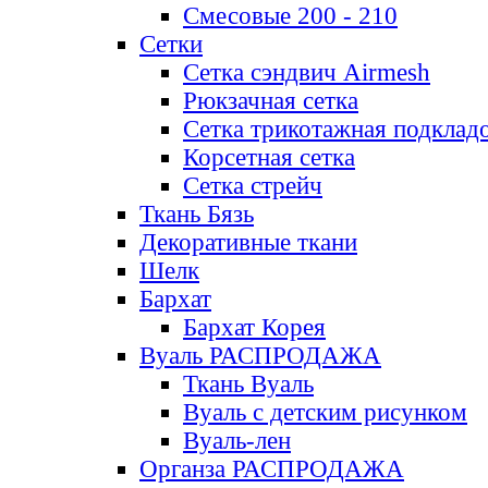
Смесовые 200 - 210
Сетки
Сетка сэндвич Airmesh
Рюкзачная сетка
Сетка трикотажная подклад
Корсетная сетка
Сетка стрейч
Ткань Бязь
Декоративные ткани
Шелк
Бархат
Бархат Корея
Вуаль РАСПРОДАЖА
Ткань Вуаль
Вуаль с детским рисунком
Вуаль-лен
Органза РАСПРОДАЖА