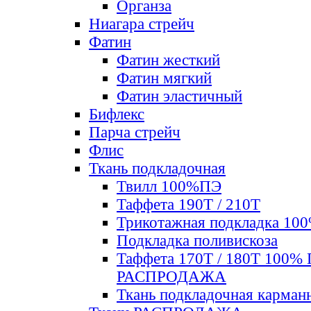
Органза
Ниагара стрейч
Фатин
Фатин жесткий
Фатин мягкий
Фатин элаcтичный
Бифлекс
Парча стрейч
Флис
Ткань подкладочная
Твилл 100%ПЭ
Таффета 190Т / 210Т
Трикотажная подкладка 10
Подкладка поливискоза
Таффета 170Т / 180Т 100%
РАСПРОДАЖА
Ткань подкладочная карман