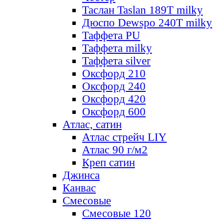
Таслан Taslan 189T milky
Дюспо Dewspo 240T milky
Таффета PU
Таффета milky
Таффета silver
Оксфорд 210
Оксфорд 240
Оксфорд 420
Оксфорд 600
Атлас, сатин
Атлас стрейч LIY
Атлас 90 г/м2
Креп сатин
Джинса
Канвас
Смесовые
Смесовые 120