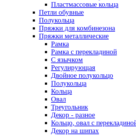
Пластмассовые кольца
Петли обувные
Полукольца
Пряжки для комбинезона
Пряжки металлические
Рамка
Рамка с перекладиной
С язычком
Регулирующая
Двойное полукольцо
Полукольца
Кольца
Овал
Треугольник
Декор - разное
Кольцо, овал с перекладино
Декор на шипах