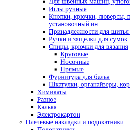
Для швейных машин, утюго
Иглы ручные
Кнопки, крючки, люверсы, 
установочный ин
Принадлежности для шитья 
Ручки и защелки для сумок
Спицы, крючки для вязания
Круговые
Носочные
Прямые
Фурнитура для белья
Шкатулки, органайзеры, кор
Химикаты
Разное
Калька
Электрокартон
Плечевые накладки и подокатники
Подокатники