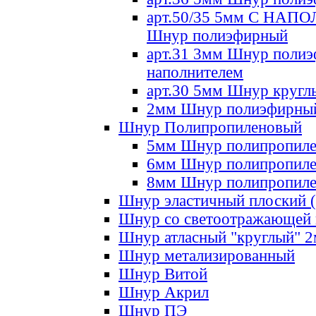
арт.50/35 5мм С НА
Шнур полиэфирный
арт.31 3мм Шнур полиэ
наполнителем
арт.30 5мм Шнур кругл
2мм Шнур полиэфирны
Шнур Полипропиленовый
5мм Шнур полипропил
6мм Шнур полипропил
8мм Шнур полипропил
Шнур эластичный плоский 
Шнур со светоотражающей
Шнур атласный "круглый" 
Шнур метализированный
Шнур Витой
Шнур Акрил
Шнур ПЭ