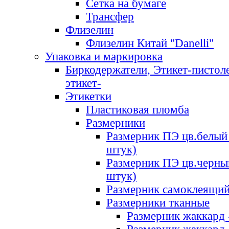
Сетка на бумаге
Трансфер
Флизелин
Флизелин Китай "Danelli"
Упаковка и маркировка
Биркодержатели, Этикет-пистоле
этикет-
Этикетки
Пластиковая пломба
Размерники
Размерник ПЭ цв.белый 
штук)
Размерник ПЭ цв.черны
штук)
Размерник самоклеящи
Размерники тканные
Размерник жаккард 