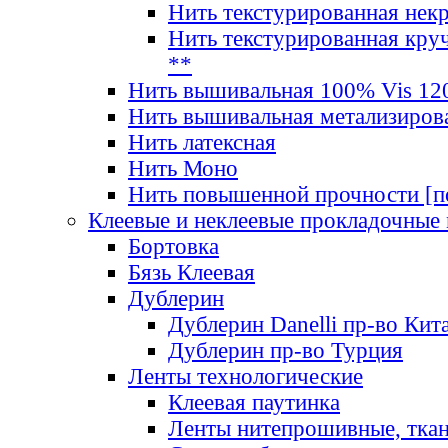
Нить текстурированная нек
Нить текстурированная круч
**
Нить вышивальная 100% Vis 120
Нить вышивальная метализиров
Нить латексная
Нить Моно
Нить повышенной прочности [под
Клеевые и неклеевые прокладочные
Бортовка
Бязь Клеевая
Дублерин
Дублерин Danelli пр-во Кит
Дублерин пр-во Турция
Ленты технологические
Клеевая паутинка
Ленты нитепрошивные, ткан