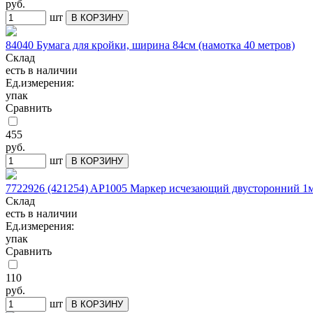
руб.
шт
В КОРЗИНУ
84040 Бумага для кройки, ширина 84см (намотка 40 метров)
Склад
есть в наличии
Ед.измерения:
упак
Сравнить
455
руб.
шт
В КОРЗИНУ
7722926 (421254) AP1005 Маркер исчезающий двусторонний 1
Склад
есть в наличии
Ед.измерения:
упак
Сравнить
110
руб.
шт
В КОРЗИНУ