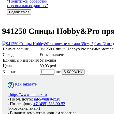
"Политикой обработки
персональных данных"
.
941250 Спицы Hobby&Pro прям
Наименование
941250 Спицы Hobby&Pro прямые металл 3
Склад
Есть в наличии
Единицы измерения
Упаковка
Цена
89,93
руб.
Заказать
шт
В КОРЗИНУ
Как заказать
-
https://www.ultratex.ru
- По эл. почте:
info@ultratex.ru
- По телефону
+7 (495) 783-90-52
(многоканальный)
- В нашем демонстрационном зале зале.