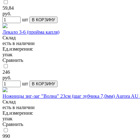
59,84
руб.
шт
В КОРЗИНУ
Лекало 3-6 (пройма капля)
Склад
есть в наличии
Ед.измерения:
упак
Сравнить
246
руб.
шт
В КОРЗИНУ
Ножницы зиг-заг "Волна" 23см (шаг зубчика 7,0мм) Aurora AU
Склад
есть в наличии
Ед.измерения:
упак
Сравнить
990