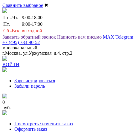
Сравнить выбраное
✖
Пн.-Чт.
9:00-18:00
Пт.
9:00-17:00
Сб.-Вск.
выходной
Заказать обратный звонок
Написать нам письмо
MAX
Telegram
+7 (495) 783-90-52
многоканальный
г.Москва, ул.Уржумская, д.4, стр.2
ВОЙТИ
Зарегистрироваться
Забыли пароль
0
руб.
Посмотреть / изменить заказ
Оформить заказ