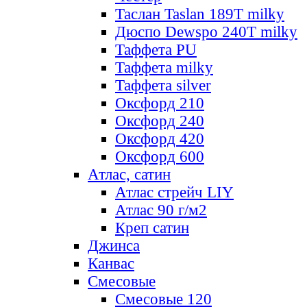
Таслан Taslan 189T milky
Дюспо Dewspo 240T milky
Таффета PU
Таффета milky
Таффета silver
Оксфорд 210
Оксфорд 240
Оксфорд 420
Оксфорд 600
Атлас, сатин
Атлас стрейч LIY
Атлас 90 г/м2
Креп сатин
Джинса
Канвас
Смесовые
Смесовые 120