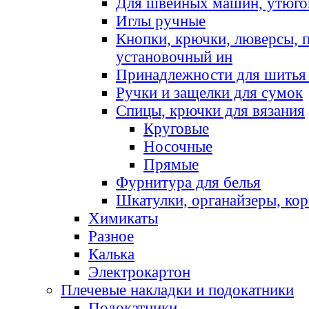
Для швейных машин, утюго
Иглы ручные
Кнопки, крючки, люверсы, 
установочный ин
Принадлежности для шитья 
Ручки и защелки для сумок
Спицы, крючки для вязания
Круговые
Носочные
Прямые
Фурнитура для белья
Шкатулки, органайзеры, кор
Химикаты
Разное
Калька
Электрокартон
Плечевые накладки и подокатники
Подокатники