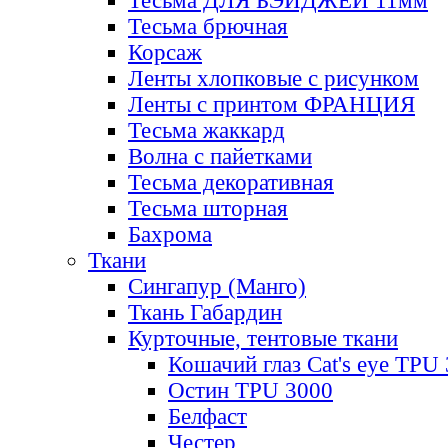
Тесьма ДЛЯ БЭЙДЖЕЙ 11мм
Тесьма брючная
Корсаж
Ленты хлопковые с рисунком
Ленты с принтом ФРАНЦИЯ
Тесьма жаккард
Волна с пайетками
Тесьма декоративная
Тесьма шторная
Бахрома
Ткани
Сингапур (Манго)
Ткань Габардин
Курточные, тентовые ткани
Кошачий глаз Cat's eye TPU
Остин TPU 3000
Белфаст
Честер