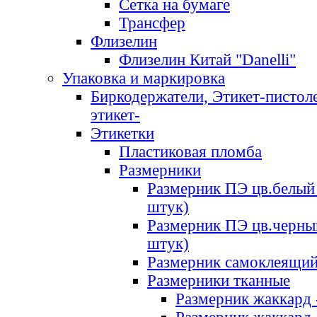
Сетка на бумаге
Трансфер
Флизелин
Флизелин Китай "Danelli"
Упаковка и маркировка
Биркодержатели, Этикет-пистоле
этикет-
Этикетки
Пластиковая пломба
Размерники
Размерник ПЭ цв.белый 
штук)
Размерник ПЭ цв.черны
штук)
Размерник самоклеящи
Размерники тканные
Размерник жаккард 