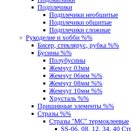
Подплечики
Подплечики необшитые
Подплечики обшитые
Подплечики сложные
Рукоделие и хобби %%
Бисер, стеклярус, рубка %%
Бусины %%
Полубусины
Жемчуг 03мм
Жемчуг 06мм %%
Жемчуг 08мм %%
Жемчуг 10мм %%
Хрусталь %%
Пришивные элементы %%
Стразы %%
Стразы "MС" термоклеевые
SS-06, 08, 12, 34, 40 С