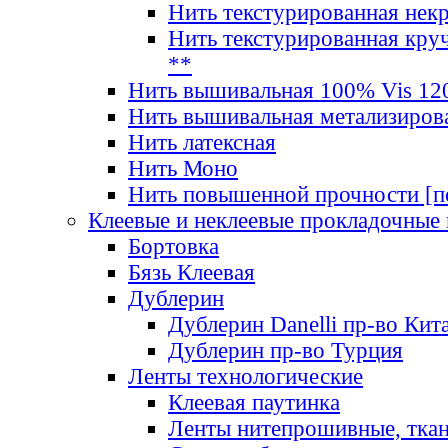
Нить текстурированная нек
Нить текстурированная круч
**
Нить вышивальная 100% Vis 120
Нить вышивальная метализиров
Нить латексная
Нить Моно
Нить повышенной прочности [под
Клеевые и неклеевые прокладочные
Бортовка
Бязь Клеевая
Дублерин
Дублерин Danelli пр-во Кит
Дублерин пр-во Турция
Ленты технологические
Клеевая паутинка
Ленты нитепрошивные, ткан