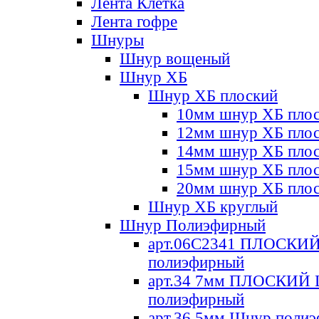
Лента Клетка
Лента гофре
Шнуры
Шнур вощеный
Шнур ХБ
Шнур ХБ плоский
10мм шнур ХБ пло
12мм шнур ХБ пло
14мм шнур ХБ пло
15мм шнур ХБ пло
20мм шнур ХБ пло
Шнур ХБ круглый
Шнур Полиэфирный
арт.06С2341 ПЛОСКИ
полиэфирный
арт.34 7мм ПЛОСКИЙ
полиэфирный
арт.36 5мм Шнур поли