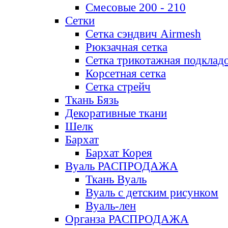
Смесовые 200 - 210
Сетки
Сетка сэндвич Airmesh
Рюкзачная сетка
Сетка трикотажная подклад
Корсетная сетка
Сетка стрейч
Ткань Бязь
Декоративные ткани
Шелк
Бархат
Бархат Корея
Вуаль РАСПРОДАЖА
Ткань Вуаль
Вуаль с детским рисунком
Вуаль-лен
Органза РАСПРОДАЖА