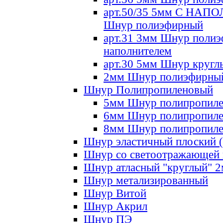
арт.50/35 5мм С НА
Шнур полиэфирный
арт.31 3мм Шнур полиэ
наполнителем
арт.30 5мм Шнур кругл
2мм Шнур полиэфирны
Шнур Полипропиленовый
5мм Шнур полипропил
6мм Шнур полипропил
8мм Шнур полипропил
Шнур эластичный плоский 
Шнур со светоотражающей
Шнур атласный "круглый" 
Шнур метализированный
Шнур Витой
Шнур Акрил
Шнур ПЭ