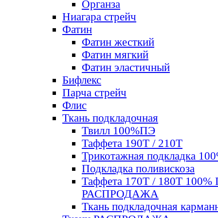
Органза
Ниагара стрейч
Фатин
Фатин жесткий
Фатин мягкий
Фатин элаcтичный
Бифлекс
Парча стрейч
Флис
Ткань подкладочная
Твилл 100%ПЭ
Таффета 190Т / 210Т
Трикотажная подкладка 10
Подкладка поливискоза
Таффета 170Т / 180Т 100%
РАСПРОДАЖА
Ткань подкладочная карман