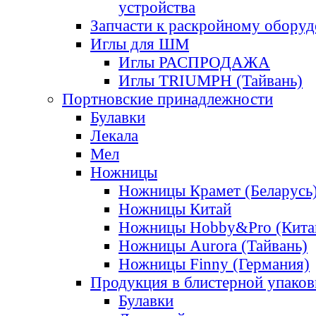
устройства
Запчасти к раскройному обору
Иглы для ШМ
Иглы РАСПРОДАЖА
Иглы TRIUMPH (Тайвань)
Портновские принадлежности
Булавки
Лекала
Мел
Ножницы
Ножницы Крамет (Беларусь
Ножницы Китай
Ножницы Hobby&Pro (Кита
Ножницы Aurora (Тайвань)
Ножницы Finny (Германия)
Продукция в блистерной упаков
Булавки