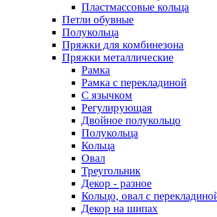
Пластмассовые кольца
Петли обувные
Полукольца
Пряжки для комбинезона
Пряжки металлические
Рамка
Рамка с перекладиной
С язычком
Регулирующая
Двойное полукольцо
Полукольца
Кольца
Овал
Треугольник
Декор - разное
Кольцо, овал с перекладино
Декор на шипах