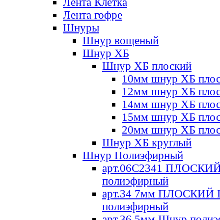
Лента Клетка
Лента гофре
Шнуры
Шнур вощеный
Шнур ХБ
Шнур ХБ плоский
10мм шнур ХБ пло
12мм шнур ХБ пло
14мм шнур ХБ пло
15мм шнур ХБ пло
20мм шнур ХБ пло
Шнур ХБ круглый
Шнур Полиэфирный
арт.06С2341 ПЛОСКИ
полиэфирный
арт.34 7мм ПЛОСКИЙ
полиэфирный
арт.36 5мм Шнур поли