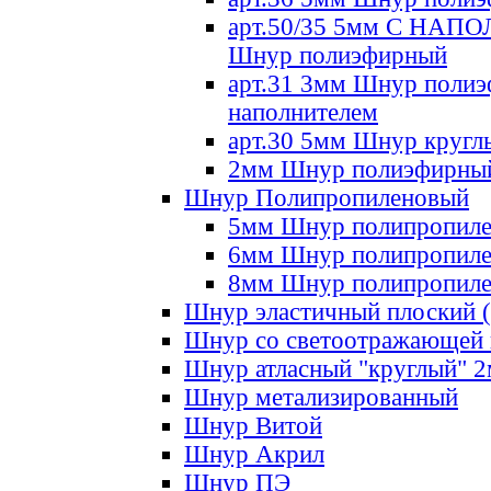
арт.50/35 5мм С НА
Шнур полиэфирный
арт.31 3мм Шнур полиэ
наполнителем
арт.30 5мм Шнур кругл
2мм Шнур полиэфирны
Шнур Полипропиленовый
5мм Шнур полипропил
6мм Шнур полипропил
8мм Шнур полипропил
Шнур эластичный плоский 
Шнур со светоотражающей
Шнур атласный "круглый" 
Шнур метализированный
Шнур Витой
Шнур Акрил
Шнур ПЭ