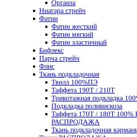
Органза
Ниагара стрейч
Фатин
Фатин жесткий
Фатин мягкий
Фатин элаcтичный
Бифлекс
Парча стрейч
Флис
Ткань подкладочная
Твилл 100%ПЭ
Таффета 190Т / 210Т
Трикотажная подкладка 10
Подкладка поливискоза
Таффета 170Т / 180Т 100%
РАСПРОДАЖА
Ткань подкладочная карман