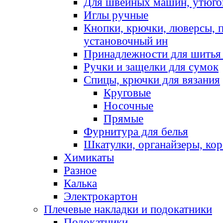
Для швейных машин, утюго
Иглы ручные
Кнопки, крючки, люверсы, 
установочный ин
Принадлежности для шитья 
Ручки и защелки для сумок
Спицы, крючки для вязания
Круговые
Носочные
Прямые
Фурнитура для белья
Шкатулки, органайзеры, кор
Химикаты
Разное
Калька
Электрокартон
Плечевые накладки и подокатники
Подокатники