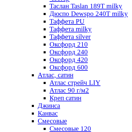
Таслан Taslan 189T milky
Дюспо Dewspo 240T milky
Таффета PU
Таффета milky
Таффета silver
Оксфорд 210
Оксфорд 240
Оксфорд 420
Оксфорд 600
Атлас, сатин
Атлас стрейч LIY
Атлас 90 г/м2
Креп сатин
Джинса
Канвас
Смесовые
Смесовые 120