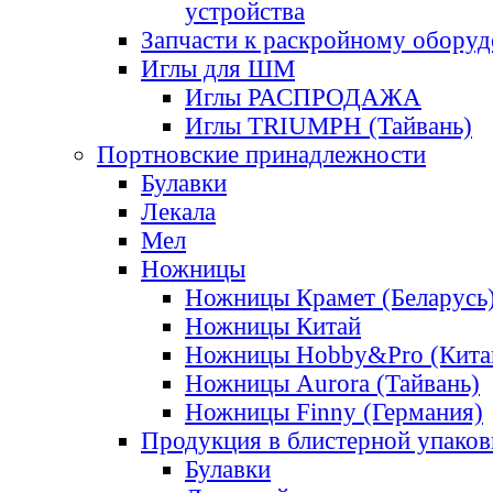
устройства
Запчасти к раскройному обору
Иглы для ШМ
Иглы РАСПРОДАЖА
Иглы TRIUMPH (Тайвань)
Портновские принадлежности
Булавки
Лекала
Мел
Ножницы
Ножницы Крамет (Беларусь
Ножницы Китай
Ножницы Hobby&Pro (Кита
Ножницы Aurora (Тайвань)
Ножницы Finny (Германия)
Продукция в блистерной упаков
Булавки