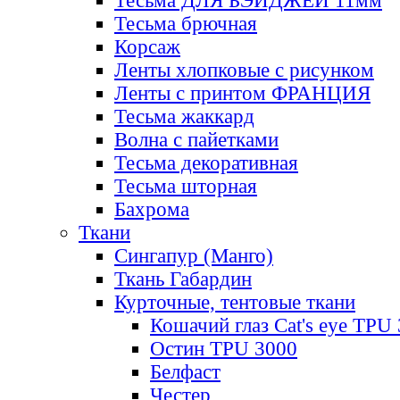
Тесьма ДЛЯ БЭЙДЖЕЙ 11мм
Тесьма брючная
Корсаж
Ленты хлопковые с рисунком
Ленты с принтом ФРАНЦИЯ
Тесьма жаккард
Волна с пайетками
Тесьма декоративная
Тесьма шторная
Бахрома
Ткани
Сингапур (Манго)
Ткань Габардин
Курточные, тентовые ткани
Кошачий глаз Cat's eye TPU
Остин TPU 3000
Белфаст
Честер