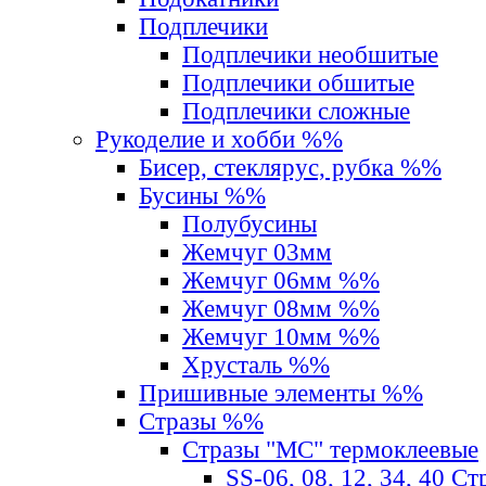
Подплечики
Подплечики необшитые
Подплечики обшитые
Подплечики сложные
Рукоделие и хобби %%
Бисер, стеклярус, рубка %%
Бусины %%
Полубусины
Жемчуг 03мм
Жемчуг 06мм %%
Жемчуг 08мм %%
Жемчуг 10мм %%
Хрусталь %%
Пришивные элементы %%
Стразы %%
Стразы "MС" термоклеевые
SS-06, 08, 12, 34, 40 С