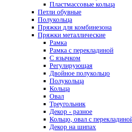
Пластмассовые кольца
Петли обувные
Полукольца
Пряжки для комбинезона
Пряжки металлические
Рамка
Рамка с перекладиной
С язычком
Регулирующая
Двойное полукольцо
Полукольца
Кольца
Овал
Треугольник
Декор - разное
Кольцо, овал с перекладино
Декор на шипах