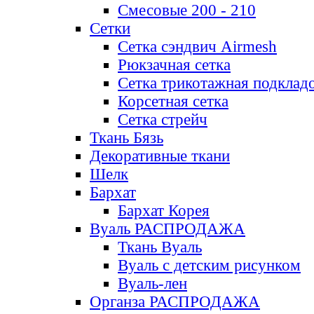
Смесовые 200 - 210
Сетки
Сетка сэндвич Airmesh
Рюкзачная сетка
Сетка трикотажная подклад
Корсетная сетка
Сетка стрейч
Ткань Бязь
Декоративные ткани
Шелк
Бархат
Бархат Корея
Вуаль РАСПРОДАЖА
Ткань Вуаль
Вуаль с детским рисунком
Вуаль-лен
Органза РАСПРОДАЖА