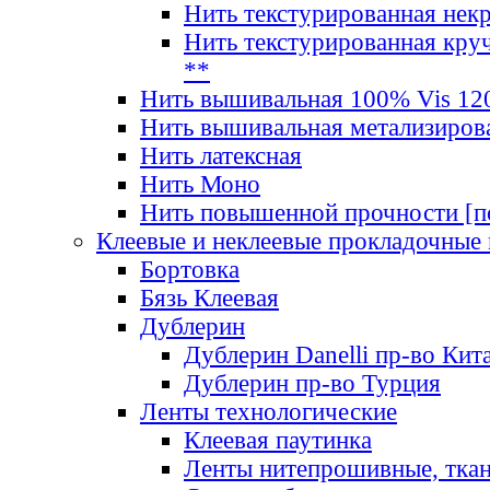
Нить текстурированная нек
Нить текстурированная круч
**
Нить вышивальная 100% Vis 120
Нить вышивальная метализиров
Нить латексная
Нить Моно
Нить повышенной прочности [под
Клеевые и неклеевые прокладочные
Бортовка
Бязь Клеевая
Дублерин
Дублерин Danelli пр-во Кит
Дублерин пр-во Турция
Ленты технологические
Клеевая паутинка
Ленты нитепрошивные, ткан