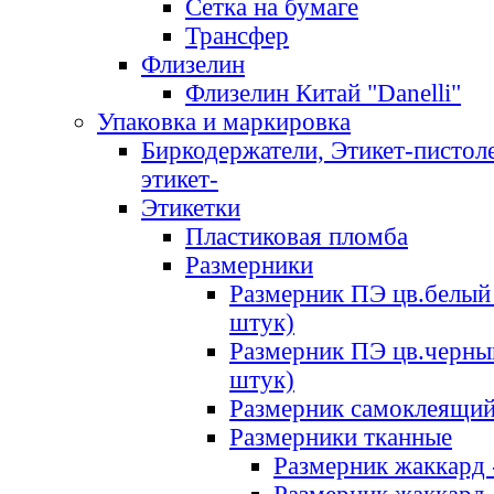
Сетка на бумаге
Трансфер
Флизелин
Флизелин Китай "Danelli"
Упаковка и маркировка
Биркодержатели, Этикет-пистоле
этикет-
Этикетки
Пластиковая пломба
Размерники
Размерник ПЭ цв.белый 
штук)
Размерник ПЭ цв.черны
штук)
Размерник самоклеящи
Размерники тканные
Размерник жаккард 