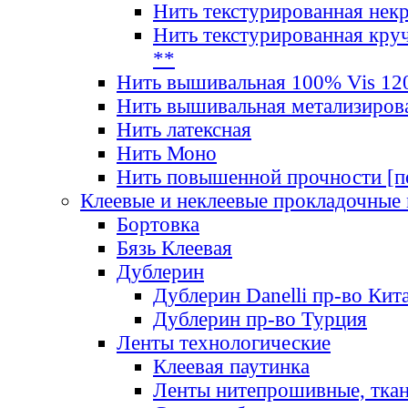
Нить текстурированная нек
Нить текстурированная круч
**
Нить вышивальная 100% Vis 120
Нить вышивальная метализиров
Нить латексная
Нить Моно
Нить повышенной прочности [под
Клеевые и неклеевые прокладочные
Бортовка
Бязь Клеевая
Дублерин
Дублерин Danelli пр-во Кит
Дублерин пр-во Турция
Ленты технологические
Клеевая паутинка
Ленты нитепрошивные, ткан