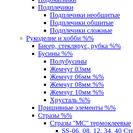
Подплечики
Подплечики необшитые
Подплечики обшитые
Подплечики сложные
Рукоделие и хобби %%
Бисер, стеклярус, рубка %%
Бусины %%
Полубусины
Жемчуг 03мм
Жемчуг 06мм %%
Жемчуг 08мм %%
Жемчуг 10мм %%
Хрусталь %%
Пришивные элементы %%
Стразы %%
Стразы "MС" термоклеевые
SS-06, 08, 12, 34, 40 С