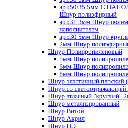
арт.50/35 5мм С НА
Шнур полиэфирный
арт.31 3мм Шнур полиэ
наполнителем
арт.30 5мм Шнур кругл
2мм Шнур полиэфирны
Шнур Полипропиленовый
5мм Шнур полипропил
6мм Шнур полипропил
8мм Шнур полипропил
Шнур эластичный плоский 
Шнур со светоотражающей
Шнур атласный "круглый" 
Шнур метализированный
Шнур Витой
Шнур Акрил
Шнур ПЭ