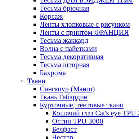
Тесьма ДЛЯ БЭЙДЖЕЙ 11мм
Тесьма брючная
Корсаж
Ленты хлопковые с рисунком
Ленты с принтом ФРАНЦИЯ
Тесьма жаккард
Волна с пайетками
Тесьма декоративная
Тесьма шторная
Бахрома
Ткани
Сингапур (Манго)
Ткань Габардин
Курточные, тентовые ткани
Кошачий глаз Cat's eye TPU
Остин TPU 3000
Белфаст
Честер