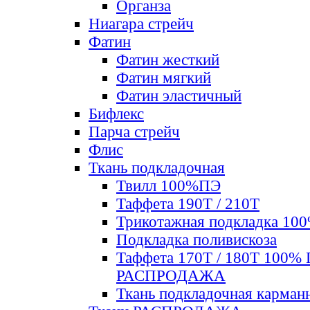
Органза
Ниагара стрейч
Фатин
Фатин жесткий
Фатин мягкий
Фатин элаcтичный
Бифлекс
Парча стрейч
Флис
Ткань подкладочная
Твилл 100%ПЭ
Таффета 190Т / 210Т
Трикотажная подкладка 10
Подкладка поливискоза
Таффета 170Т / 180Т 100%
РАСПРОДАЖА
Ткань подкладочная карман