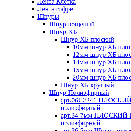
Лента Клетка
Лента гофре
Шнуры
Шнур вощеный
Шнур ХБ
Шнур ХБ плоский
10мм шнур ХБ пло
12мм шнур ХБ пло
14мм шнур ХБ пло
15мм шнур ХБ пло
20мм шнур ХБ пло
Шнур ХБ круглый
Шнур Полиэфирный
арт.06С2341 ПЛОСКИ
полиэфирный
арт.34 7мм ПЛОСКИЙ
полиэфирный
арт.36 5мм Шнур поли