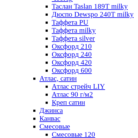
Таслан Taslan 189T milky
Дюспо Dewspo 240T milky
Таффета PU
Таффета milky
Таффета silver
Оксфорд 210
Оксфорд 240
Оксфорд 420
Оксфорд 600
Атлас, сатин
Атлас стрейч LIY
Атлас 90 г/м2
Креп сатин
Джинса
Канвас
Смесовые
Смесовые 120