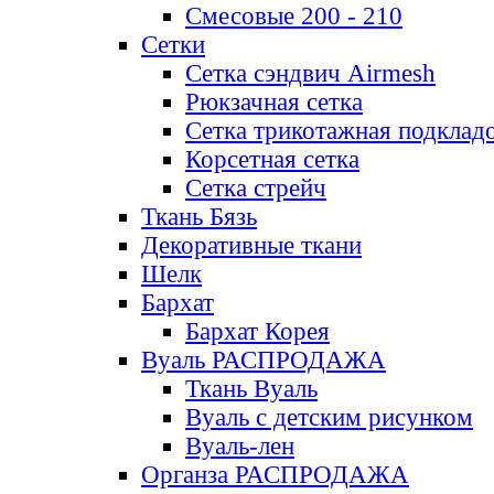
Смесовые 200 - 210
Сетки
Сетка сэндвич Airmesh
Рюкзачная сетка
Сетка трикотажная подклад
Корсетная сетка
Сетка стрейч
Ткань Бязь
Декоративные ткани
Шелк
Бархат
Бархат Корея
Вуаль РАСПРОДАЖА
Ткань Вуаль
Вуаль с детским рисунком
Вуаль-лен
Органза РАСПРОДАЖА