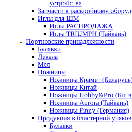
устройства
Запчасти к раскройному обору
Иглы для ШМ
Иглы РАСПРОДАЖА
Иглы TRIUMPH (Тайвань)
Портновские принадлежности
Булавки
Лекала
Мел
Ножницы
Ножницы Крамет (Беларусь
Ножницы Китай
Ножницы Hobby&Pro (Кита
Ножницы Aurora (Тайвань)
Ножницы Finny (Германия)
Продукция в блистерной упаков
Булавки