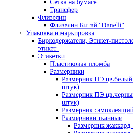
Сетка на бумаге
Трансфер
Флизелин
Флизелин Китай "Danelli"
Упаковка и маркировка
Биркодержатели, Этикет-пистоле
этикет-
Этикетки
Пластиковая пломба
Размерники
Размерник ПЭ цв.белый 
штук)
Размерник ПЭ цв.черны
штук)
Размерник самоклеящи
Размерники тканные
Размерник жаккард 