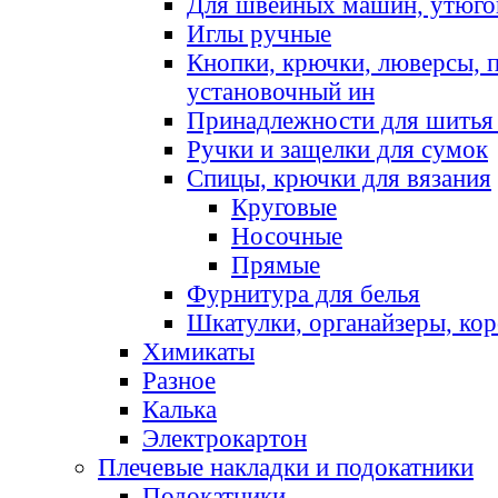
Для швейных машин, утюго
Иглы ручные
Кнопки, крючки, люверсы, 
установочный ин
Принадлежности для шитья 
Ручки и защелки для сумок
Спицы, крючки для вязания
Круговые
Носочные
Прямые
Фурнитура для белья
Шкатулки, органайзеры, кор
Химикаты
Разное
Калька
Электрокартон
Плечевые накладки и подокатники
Подокатники