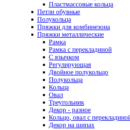
Пластмассовые кольца
Петли обувные
Полукольца
Пряжки для комбинезона
Пряжки металлические
Рамка
Рамка с перекладиной
С язычком
Регулирующая
Двойное полукольцо
Полукольца
Кольца
Овал
Треугольник
Декор - разное
Кольцо, овал с перекладино
Декор на шипах