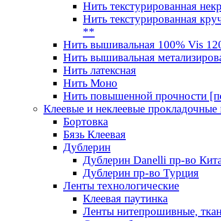
Нить текстурированная нек
Нить текстурированная круч
**
Нить вышивальная 100% Vis 120
Нить вышивальная метализиров
Нить латексная
Нить Моно
Нить повышенной прочности [под
Клеевые и неклеевые прокладочные
Бортовка
Бязь Клеевая
Дублерин
Дублерин Danelli пр-во Кит
Дублерин пр-во Турция
Ленты технологические
Клеевая паутинка
Ленты нитепрошивные, ткан