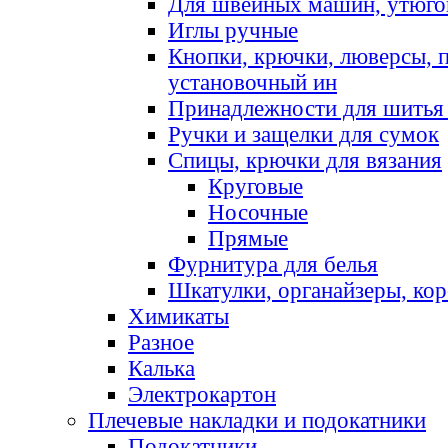
Для швейных машин, утюго
Иглы ручные
Кнопки, крючки, люверсы, 
установочный ин
Принадлежности для шитья 
Ручки и защелки для сумок
Спицы, крючки для вязания
Круговые
Носочные
Прямые
Фурнитура для белья
Шкатулки, органайзеры, кор
Химикаты
Разное
Калька
Электрокартон
Плечевые накладки и подокатники
Подокатники