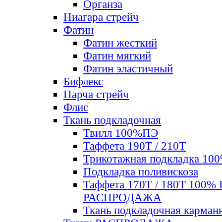
Органза
Ниагара стрейч
Фатин
Фатин жесткий
Фатин мягкий
Фатин элаcтичный
Бифлекс
Парча стрейч
Флис
Ткань подкладочная
Твилл 100%ПЭ
Таффета 190Т / 210Т
Трикотажная подкладка 10
Подкладка поливискоза
Таффета 170Т / 180Т 100%
РАСПРОДАЖА
Ткань подкладочная карман