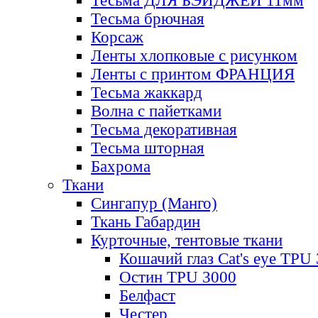
Тесьма ДЛЯ БЭЙДЖЕЙ 11мм
Тесьма брючная
Корсаж
Ленты хлопковые с рисунком
Ленты с принтом ФРАНЦИЯ
Тесьма жаккард
Волна с пайетками
Тесьма декоративная
Тесьма шторная
Бахрома
Ткани
Сингапур (Манго)
Ткань Габардин
Курточные, тентовые ткани
Кошачий глаз Cat's eye TPU
Остин TPU 3000
Белфаст
Честер