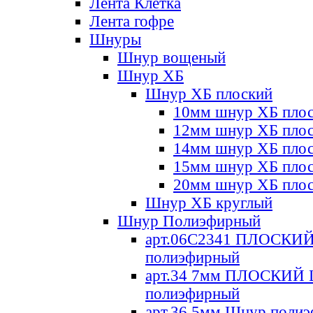
Лента Клетка
Лента гофре
Шнуры
Шнур вощеный
Шнур ХБ
Шнур ХБ плоский
10мм шнур ХБ пло
12мм шнур ХБ пло
14мм шнур ХБ пло
15мм шнур ХБ пло
20мм шнур ХБ пло
Шнур ХБ круглый
Шнур Полиэфирный
арт.06С2341 ПЛОСКИ
полиэфирный
арт.34 7мм ПЛОСКИЙ
полиэфирный
арт.36 5мм Шнур поли