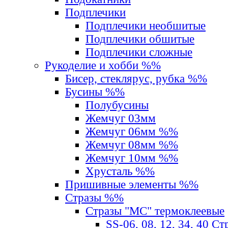
Подплечики
Подплечики необшитые
Подплечики обшитые
Подплечики сложные
Рукоделие и хобби %%
Бисер, стеклярус, рубка %%
Бусины %%
Полубусины
Жемчуг 03мм
Жемчуг 06мм %%
Жемчуг 08мм %%
Жемчуг 10мм %%
Хрусталь %%
Пришивные элементы %%
Стразы %%
Стразы "MС" термоклеевые
SS-06, 08, 12, 34, 40 С