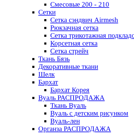
Смесовые 200 - 210
Сетки
Сетка сэндвич Airmesh
Рюкзачная сетка
Сетка трикотажная подклад
Корсетная сетка
Сетка стрейч
Ткань Бязь
Декоративные ткани
Шелк
Бархат
Бархат Корея
Вуаль РАСПРОДАЖА
Ткань Вуаль
Вуаль с детским рисунком
Вуаль-лен
Органза РАСПРОДАЖА