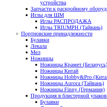
устройства
Запчасти к раскройному обору
Иглы для ШМ
Иглы РАСПРОДАЖА
Иглы TRIUMPH (Тайвань)
Портновские принадлежности
Булавки
Лекала
Мел
Ножницы
Ножницы Крамет (Беларусь
Ножницы Китай
Ножницы Hobby&Pro (Кита
Ножницы Aurora (Тайвань)
Ножницы Finny (Германия)
Продукция в блистерной упаков
Булавки