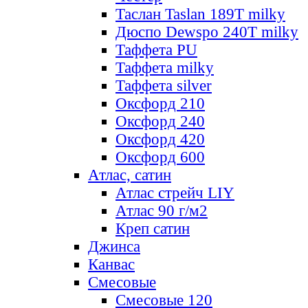
Таслан Taslan 189T milky
Дюспо Dewspo 240T milky
Таффета PU
Таффета milky
Таффета silver
Оксфорд 210
Оксфорд 240
Оксфорд 420
Оксфорд 600
Атлас, сатин
Атлас стрейч LIY
Атлас 90 г/м2
Креп сатин
Джинса
Канвас
Смесовые
Смесовые 120