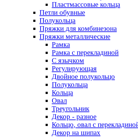
Пластмассовые кольца
Петли обувные
Полукольца
Пряжки для комбинезона
Пряжки металлические
Рамка
Рамка с перекладиной
С язычком
Регулирующая
Двойное полукольцо
Полукольца
Кольца
Овал
Треугольник
Декор - разное
Кольцо, овал с перекладино
Декор на шипах