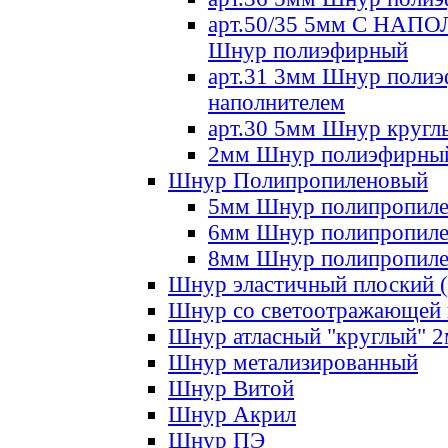
арт.50/35 5мм С НА
Шнур полиэфирный
арт.31 3мм Шнур полиэ
наполнителем
арт.30 5мм Шнур кругл
2мм Шнур полиэфирны
Шнур Полипропиленовый
5мм Шнур полипропил
6мм Шнур полипропил
8мм Шнур полипропил
Шнур эластичный плоский 
Шнур со светоотражающей
Шнур атласный "круглый" 
Шнур метализированный
Шнур Витой
Шнур Акрил
Шнур ПЭ