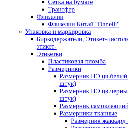
Сетка на бумаге
Трансфер
Флизелин
Флизелин Китай "Danelli"
Упаковка и маркировка
Биркодержатели, Этикет-пистоле
этикет-
Этикетки
Пластиковая пломба
Размерники
Размерник ПЭ цв.белый 
штук)
Размерник ПЭ цв.черны
штук)
Размерник самоклеящи
Размерники тканные
Размерник жаккард 