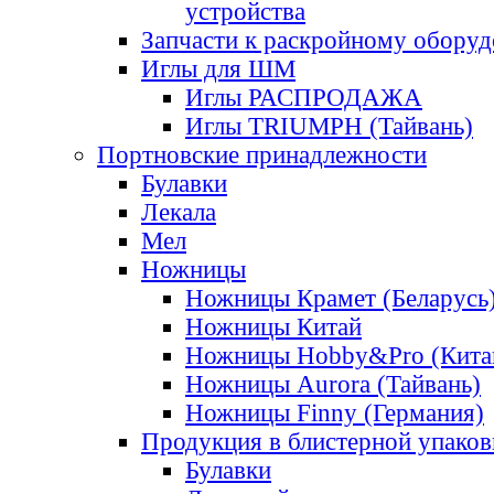
устройства
Запчасти к раскройному обору
Иглы для ШМ
Иглы РАСПРОДАЖА
Иглы TRIUMPH (Тайвань)
Портновские принадлежности
Булавки
Лекала
Мел
Ножницы
Ножницы Крамет (Беларусь
Ножницы Китай
Ножницы Hobby&Pro (Кита
Ножницы Aurora (Тайвань)
Ножницы Finny (Германия)
Продукция в блистерной упаков
Булавки