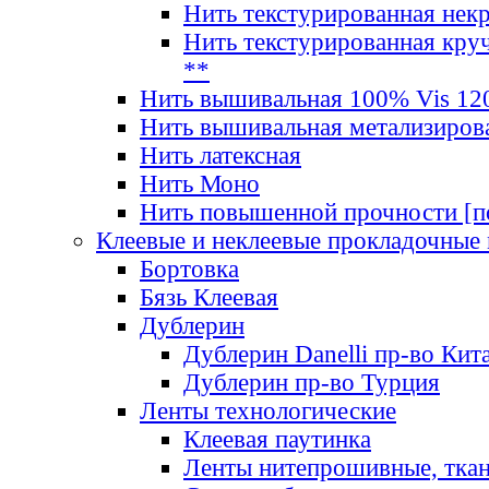
Нить текстурированная нек
Нить текстурированная круч
**
Нить вышивальная 100% Vis 120
Нить вышивальная метализиров
Нить латексная
Нить Моно
Нить повышенной прочности [под
Клеевые и неклеевые прокладочные
Бортовка
Бязь Клеевая
Дублерин
Дублерин Danelli пр-во Кит
Дублерин пр-во Турция
Ленты технологические
Клеевая паутинка
Ленты нитепрошивные, ткан