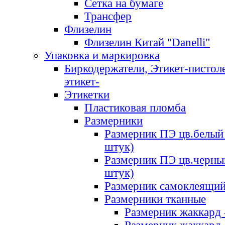
Сетка на бумаге
Трансфер
Флизелин
Флизелин Китай "Danelli"
Упаковка и маркировка
Биркодержатели, Этикет-пистоле
этикет-
Этикетки
Пластиковая пломба
Размерники
Размерник ПЭ цв.белый 
штук)
Размерник ПЭ цв.черны
штук)
Размерник самоклеящи
Размерники тканные
Размерник жаккард 