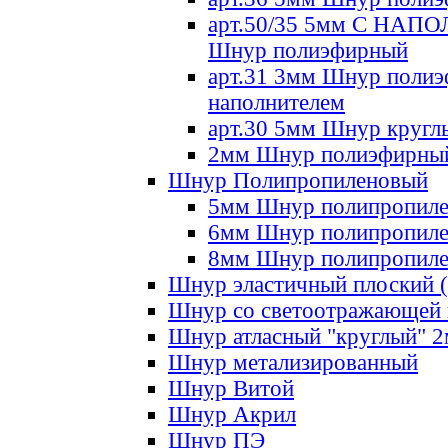
арт.50/35 5мм С НА
Шнур полиэфирный
арт.31 3мм Шнур полиэ
наполнителем
арт.30 5мм Шнур кругл
2мм Шнур полиэфирны
Шнур Полипропиленовый
5мм Шнур полипропил
6мм Шнур полипропил
8мм Шнур полипропил
Шнур эластичный плоский 
Шнур со светоотражающей
Шнур атласный "круглый" 
Шнур метализированный
Шнур Витой
Шнур Акрил
Шнур ПЭ