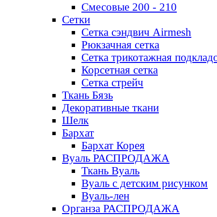
Смесовые 200 - 210
Сетки
Сетка сэндвич Airmesh
Рюкзачная сетка
Сетка трикотажная подклад
Корсетная сетка
Сетка стрейч
Ткань Бязь
Декоративные ткани
Шелк
Бархат
Бархат Корея
Вуаль РАСПРОДАЖА
Ткань Вуаль
Вуаль с детским рисунком
Вуаль-лен
Органза РАСПРОДАЖА