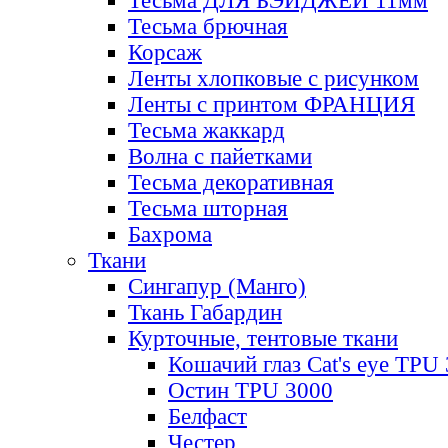
Тесьма ДЛЯ БЭЙДЖЕЙ 11мм
Тесьма брючная
Корсаж
Ленты хлопковые с рисунком
Ленты с принтом ФРАНЦИЯ
Тесьма жаккард
Волна с пайетками
Тесьма декоративная
Тесьма шторная
Бахрома
Ткани
Сингапур (Манго)
Ткань Габардин
Курточные, тентовые ткани
Кошачий глаз Cat's eye TPU
Остин TPU 3000
Белфаст
Честер