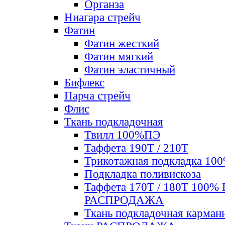
Органза
Ниагара стрейч
Фатин
Фатин жесткий
Фатин мягкий
Фатин элаcтичный
Бифлекс
Парча стрейч
Флис
Ткань подкладочная
Твилл 100%ПЭ
Таффета 190Т / 210Т
Трикотажная подкладка 10
Подкладка поливискоза
Таффета 170Т / 180Т 100%
РАСПРОДАЖА
Ткань подкладочная карман