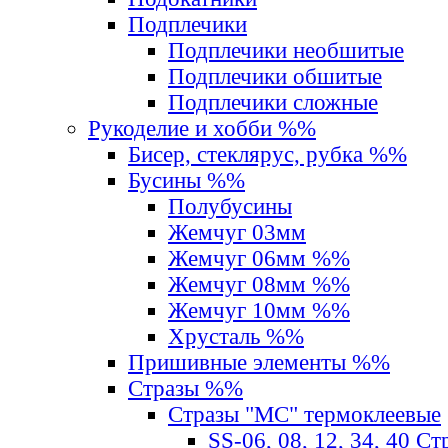
Подплечики
Подплечики необшитые
Подплечики обшитые
Подплечики сложные
Рукоделие и хобби %%
Бисер, стеклярус, рубка %%
Бусины %%
Полубусины
Жемчуг 03мм
Жемчуг 06мм %%
Жемчуг 08мм %%
Жемчуг 10мм %%
Хрусталь %%
Пришивные элементы %%
Стразы %%
Стразы "MС" термоклеевые
SS-06, 08, 12, 34, 40 С