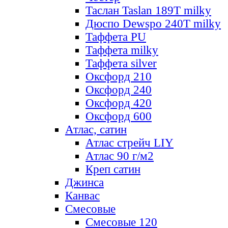
Таслан Taslan 189T milky
Дюспо Dewspo 240T milky
Таффета PU
Таффета milky
Таффета silver
Оксфорд 210
Оксфорд 240
Оксфорд 420
Оксфорд 600
Атлас, сатин
Атлас стрейч LIY
Атлас 90 г/м2
Креп сатин
Джинса
Канвас
Смесовые
Смесовые 120