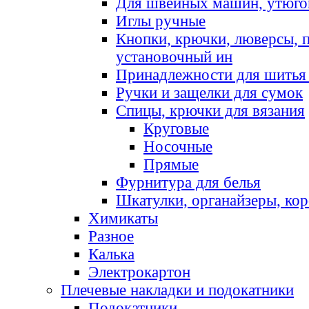
Для швейных машин, утюго
Иглы ручные
Кнопки, крючки, люверсы, 
установочный ин
Принадлежности для шитья 
Ручки и защелки для сумок
Спицы, крючки для вязания
Круговые
Носочные
Прямые
Фурнитура для белья
Шкатулки, органайзеры, кор
Химикаты
Разное
Калька
Электрокартон
Плечевые накладки и подокатники
Подокатники