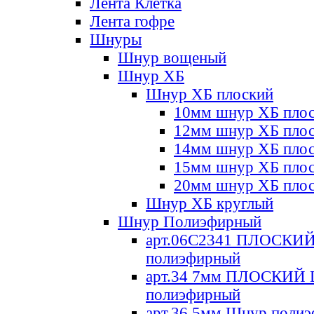
Лента Клетка
Лента гофре
Шнуры
Шнур вощеный
Шнур ХБ
Шнур ХБ плоский
10мм шнур ХБ пло
12мм шнур ХБ пло
14мм шнур ХБ пло
15мм шнур ХБ пло
20мм шнур ХБ пло
Шнур ХБ круглый
Шнур Полиэфирный
арт.06С2341 ПЛОСКИ
полиэфирный
арт.34 7мм ПЛОСКИЙ
полиэфирный
арт.36 5мм Шнур поли