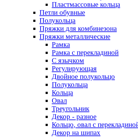
Пластмассовые кольца
Петли обувные
Полукольца
Пряжки для комбинезона
Пряжки металлические
Рамка
Рамка с перекладиной
С язычком
Регулирующая
Двойное полукольцо
Полукольца
Кольца
Овал
Треугольник
Декор - разное
Кольцо, овал с перекладино
Декор на шипах